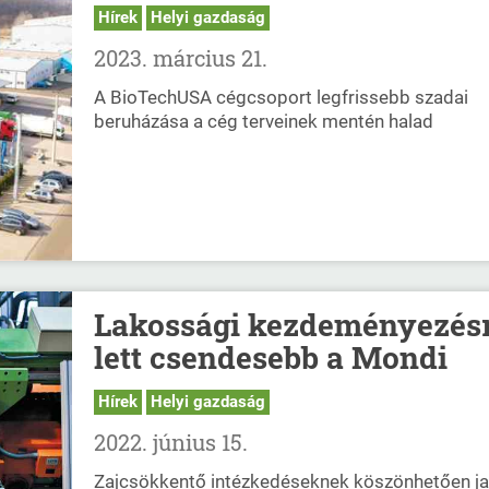
Hírek
Helyi gazdaság
2023. március 21.
A BioTechUSA cégcsoport legfrissebb szadai
beruházása a cég terveinek mentén halad
Lakossági kezdeményezés
lett csendesebb a Mondi
Hírek
Helyi gazdaság
2022. június 15.
Zajcsökkentő intézkedéseknek köszönhetően jav