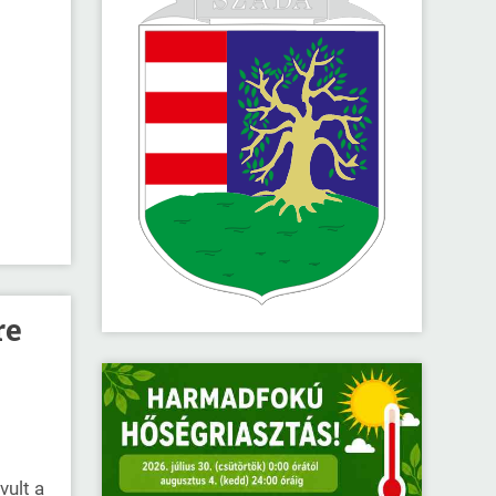
re
ult a