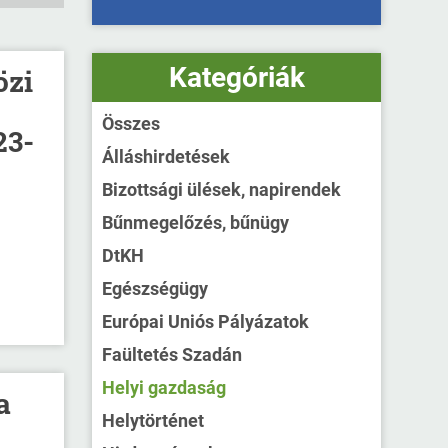
Kategóriák
özi
Összes
23-
Álláshirdetések
Bizottsági ülések, napirendek
Bűnmegelőzés, bűnügy
DtKH
Egészségügy
Európai Uniós Pályázatok
Faültetés Szadán
Helyi gazdaság
a
Helytörténet