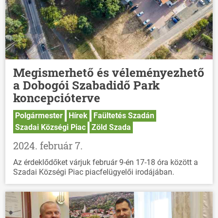
Megismerhető és véleményezhető
a Dobogói Szabadidő Park
koncepcióterve
Polgármester
Hírek
Faültetés Szadán
Szadai Községi Piac
Zöld Szada
2024. február 7.
Az érdeklődőket várjuk február 9-én 17-18 óra között a
Szadai Községi Piac piacfelügyelői irodájában.