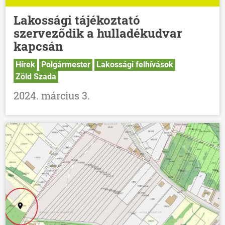
Lakossági tájékoztató
szerveződik a hulladékudvar
kapcsán
Hírek
Polgármester
Lakossági felhívások
Zöld Szada
2024. március 3.
ÖNKORMÁNYZAT
ÜGYINTÉZÉS
KÖZÖSSÉG