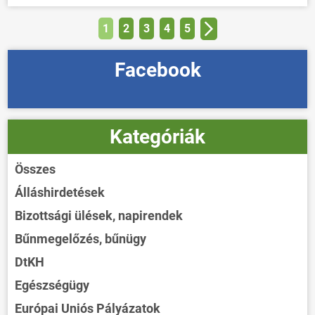
1
2
3
4
5
Facebook
Kategóriák
Összes
Álláshirdetések
Bizottsági ülések, napirendek
Bűnmegelőzés, bűnügy
DtKH
Egészségügy
Európai Uniós Pályázatok