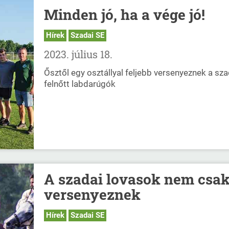
Minden jó, ha a vége jó!
Hírek
Szadai SE
2023. július 18.
Ősztől egy osztállyal feljebb versenyeznek a sza
felnőtt labdarúgók
A szadai lovasok nem csa
versenyeznek
Hírek
Szadai SE