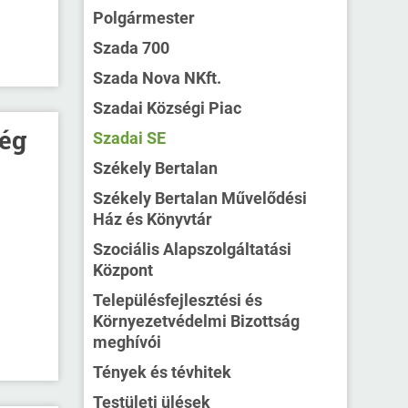
Polgármester
Szada 700
Szada Nova NKft.
Szadai Községi Piac
ség
Szadai SE
Székely Bertalan
Székely Bertalan Művelődési
Ház és Könyvtár
Szociális Alapszolgáltatási
Központ
Településfejlesztési és
Környezetvédelmi Bizottság
meghívói
Tények és tévhitek
Testületi ülések