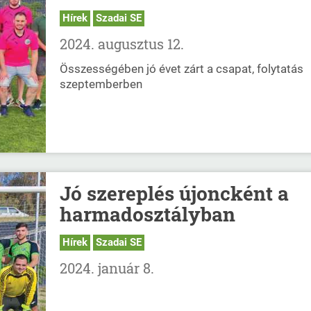
Hírek
Szadai SE
2024. augusztus 12.
Összességében jó évet zárt a csapat, folytatás
szeptemberben
Jó szereplés újoncként a
harmadosztályban
Hírek
Szadai SE
2024. január 8.