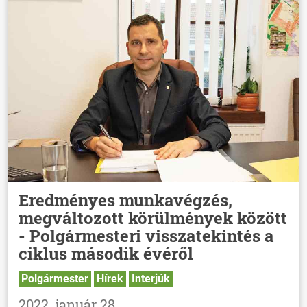
HÍREK
VÁLASZTÁSOK
Eredményes munkavégzés,
megváltozott körülmények között
- Polgármesteri visszatekintés a
ciklus második évéről
Polgármester
Hírek
Interjúk
2022. január 28.