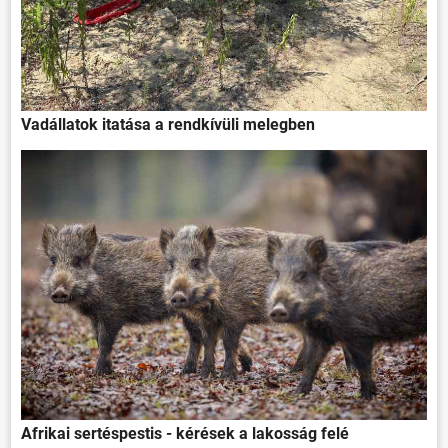
Vadállatok itatása a rendkívüli melegben
Afrikai sertéspestis - kérések a lakosság felé