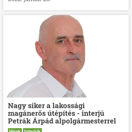
Nagy siker a lakossági
magánerős útépítés - interjú
Petrák Árpád alpolgármesterrel
Hírek
Interjúk