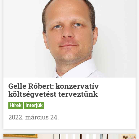
Gelle Róbert: konzervatív
költségvetést terveztünk
Hírek
Interjúk
ÖNKORMÁNYZAT
2022. március 24.
ÜGYINTÉZÉS
KÖZÖSSÉG