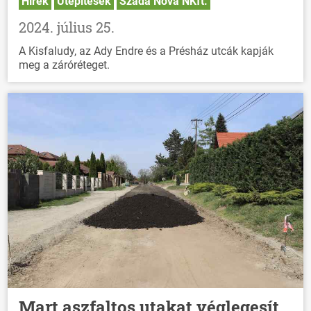
Hírek
Útépítések
Szada Nova NKft.
2024. július 25.
A Kisfaludy, az Ady Endre és a Présház utcák kapják
meg a záróréteget.
Mart aszfaltos utakat véglegesít