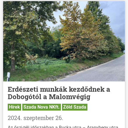
Erdészeti munkák kezdődnek a
Dobogótól a Malomvégig
Hírek
Szada Nova NKft.
Zöld Szada
2024. szeptember 26.
Az őszi-téli időszakban a Bucka utca – Aranyhegy utca