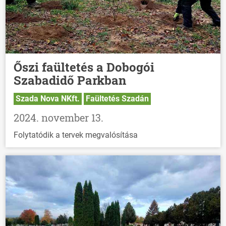
Őszi faültetés a Dobogói
Szabadidő Parkban
Szada Nova NKft.
Faültetés Szadán
2024. november 13.
Folytatódik a tervek megvalósítása