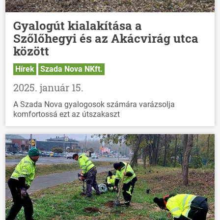
Gyalogút kialakítása a
Szőlőhegyi és az Akácvirág utca
között
Hírek
Szada Nova NKft.
2025. január 15.
A Szada Nova gyalogosok számára varázsolja
komfortossá ezt az útszakaszt