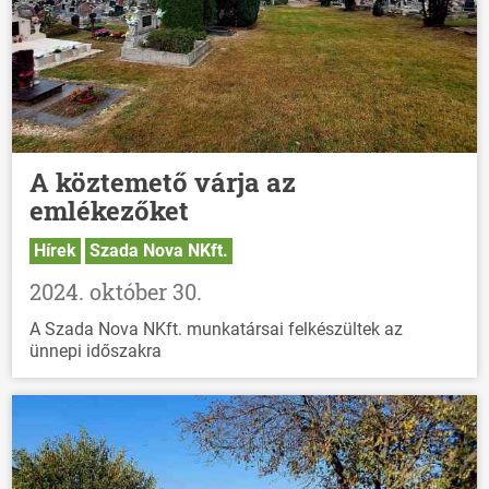
A köztemető várja az
emlékezőket
Hírek
Szada Nova NKft.
2024. október 30.
A Szada Nova NKft. munkatársai felkészültek az
ünnepi időszakra