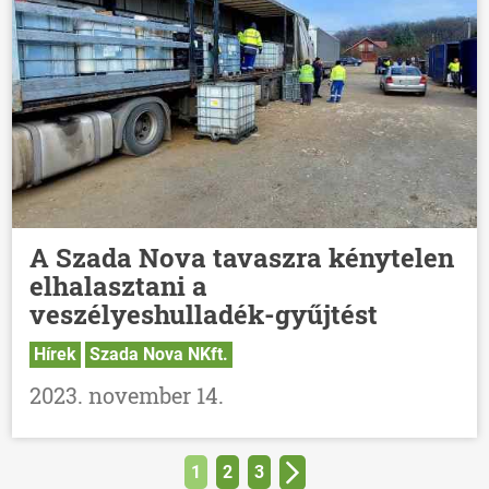
A Szada Nova tavaszra kénytelen
elhalasztani a
veszélyeshulladék-gyűjtést
Hírek
Szada Nova NKft.
2023. november 14.
1
2
3