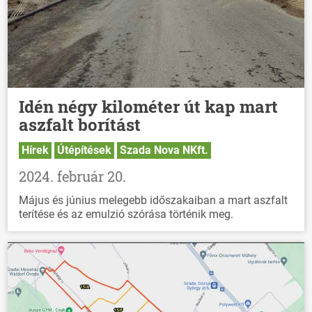
Idén négy kilométer út kap mart
aszfalt borítást
Hírek
Útépítések
Szada Nova NKft.
2024. február 20.
Május és június melegebb időszakaiban a mart aszfalt
terítése és az emulzió szórása történik meg.