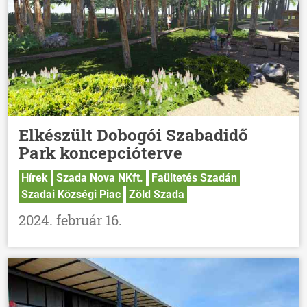
Elkészült Dobogói Szabadidő
Park koncepcióterve
Hírek
Szada Nova NKft.
Faültetés Szadán
Szadai Községi Piac
Zöld Szada
2024. február 16.