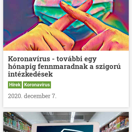
Koronavírus - további egy
hónapig fennmaradnak a szigorú
intézkedések
Hírek
Koronavírus
2020. december 7.
ÖNKORMÁNYZAT
ÜGYINTÉZÉS
KÖZÖSSÉG