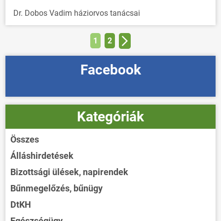
Dr. Dobos Vadim háziorvos tanácsai
1
2
Facebook
Kategóriák
Összes
Álláshirdetések
Bizottsági ülések, napirendek
Bűnmegelőzés, bűnügy
DtKH
Egészségügy