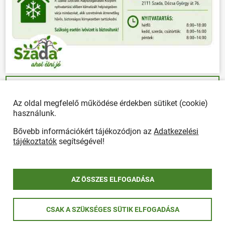
ÖSSZES PLAKÁT
Az oldal megfelelő működése érdekben sütiket (cookie)
használunk.
Bővebb információkért tájékozódjon az
Adatkezelési
Önkormányzat
tájékoztatók
segítségével!
POLGÁRMESTERI HIVATAL
Ügyfélfogadás, elérhetőségek
Polgármesteri Hivatal
AZ ÖSSZES ELFOGADÁSA
Rendeletek
Hirdetmények
CSAK A SZÜKSÉGES SÜTIK ELFOGADÁSA
ÖNKORMÁNYZAT