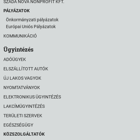
SZADA NOVA NONPROFIT KFT.
PÁLYÁZATOK
Önkormányzati pályázatok
Európai Uniós Pályázatok
KOMMUNIKÁCIÓ
Ügyintézés
ADÓÜGYEK
ELSZÁLLÍTOTT AUTÓK
ÚJ LAKOS VAGYOK
NYOMTATVÁNYOK
ELEKTRONIKUS ÜGYINTÉZÉS
LAKCÍMÜGYINTÉZÉS
TERÜLETI SZERVEK
EGÉSZSÉGÜGY
KÖZSZOLGÁLTATÓK