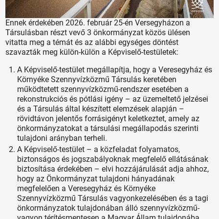
Ennek érdekében 2026. február 25-én Versegyházon a
Társulásban részt vevő 3 önkormányzat közös ülésen
vitatta meg a témát és az alábbi egységes döntést
szavazták meg külön-külön a Képviselő-testületek:
A Képviselő-testület megállapítja, hogy a Veresegyház és
Környéke Szennyvízközmű Társulás keretében
működtetett szennyvízközmű-rendszer esetében a
rekonstrukciós és pótlási igény – az üzemeltető jelzései
és a Társulás által készített elemzések alapján –
rövidtávon jelentős forrásigényt keletkeztet, amely az
önkormányzatokat a társulási megállapodás szerinti
tulajdoni arányban terheli.
A Képviselő-testület – a közfeladat folyamatos,
biztonságos és jogszabályoknak megfelelő ellátásának
biztosítása érdekében – elvi hozzájárulását adja ahhoz,
hogy az Önkormányzat tulajdoni hányadának
megfelelően a Veresegyház és Környéke
Szennyvízközmű Társulás vagyonkezelésében és a tagi
önkormányzatok tulajdonában álló szennyvízközmű-
vagyon térítésmentesen a Magyar Állam tulajdonába