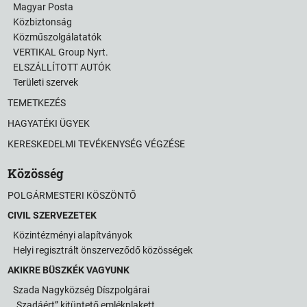
Magyar Posta
Közbiztonság
Közműszolgálatatók
VERTIKAL Group Nyrt.
ELSZÁLLÍTOTT AUTÓK
Területi szervek
TEMETKEZÉS
HAGYATÉKI ÜGYEK
KERESKEDELMI TEVÉKENYSÉG VÉGZÉSE
Közösség
POLGÁRMESTERI KÖSZÖNTŐ
CIVIL SZERVEZETEK
Közintézményi alapítványok
Helyi regisztrált önszerveződő közösségek
AKIKRE BÜSZKÉK VAGYUNK
Szada Nagyközség Díszpolgárai
„Szadáért” kitüntető emlékplakett