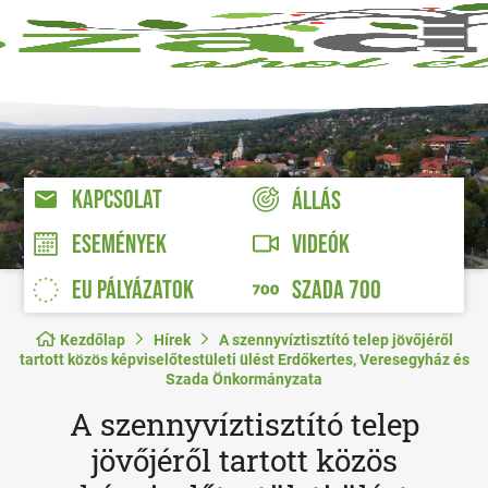
KAPCSOLAT
ÁLLÁS
VIDEÓK
ESEMÉNYEK
EU PÁLYÁZATOK
SZADA 700
Kezdőlap
Hírek
A szennyvíztisztító telep jövőjéről
tartott közös képviselőtestületi ülést Erdőkertes, Veresegyház és
Szada Önkormányzata
A szennyvíztisztító telep
jövőjéről tartott közös