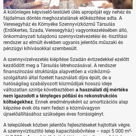
A különleges képviselő-testületi ülés apropóját egy nehéz és
fájdalmas döntés meghozatalának előkészítése adta. A
Veresegyház és Környéke Szennyvízközmű Társulás
(Erdőkertes, Szada, Veresegyház) vagyonkezelésében álló,
önkormányzati tulajdonú szennyvízelvezetési és -tisztítási
rendszer az elmúlt években ugyanis jelentős műszaki és
pénzügyi kihívásokkal szembesült.
A szennyvízelvezetés kiépítése Szadán évtizedekkel ezelőtt
kezdődött meg a Társulás létrehozásával. A rendszer
finanszírozási struktúrája alapvetően a víziközmű-
szolgáltató által fizetett használati díjra épült, de a
hatóságilag szabályozott közműdíjak hosszú ideje
változatlan szintje következtében
a használati díj mértéke
nem igazodott a tényleges pótlási és rekonstrukciós
költségekhez
. Ennek eredményeként az amortizációs alap
képzése évek óta nem fedezi a közművagyon
újraelőállításához szükséges éves forrásigényt.
A települések közben jelentős fejlesztéseket hajtottak végre.
A szennyvíztisztító telep kapacitásbővítése – napi 5 000 m³-