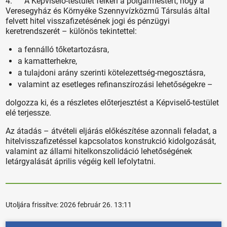
4. A Képviselő-testület felkéri a polgármestert, hogy a
Veresegyház és Környéke Szennyvízközmű Társulás által
felvett hitel visszafizetésének jogi és pénzügyi
keretrendszerét – különös tekintettel:
a fennálló tőketartozásra,
a kamatterhekre,
a tulajdoni arány szerinti kötelezettség-megosztásra,
valamint az esetleges refinanszírozási lehetőségekre –
dolgozza ki, és a részletes előterjesztést a Képviselő-testület
elé terjessze.
Az átadás – átvételi eljárás előkészítése azonnali feladat, a
hitelvisszafizetéssel kapcsolatos konstrukció kidolgozását,
valamint az állami hitelkonszolidáció lehetőségének
letárgyalását április végéig kell lefolytatni.
Utoljára frissítve:
2026 február 26. 13:11