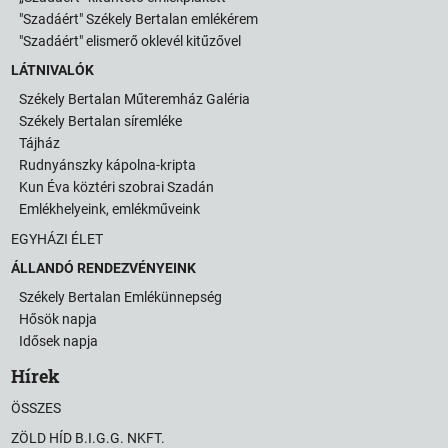
"Szadáért" Székely Bertalan emlékérem
"Szadáért" elismerő oklevél kitűzővel
LÁTNIVALÓK
Székely Bertalan Műteremház Galéria
Székely Bertalan síremléke
Tájház
Rudnyánszky kápolna-kripta
Kun Éva köztéri szobrai Szadán
Emlékhelyeink, emlékműveink
EGYHÁZI ÉLET
ÁLLANDÓ RENDEZVÉNYEINK
Székely Bertalan Emlékünnepség
Hősök napja
Idősek napja
Hírek
ÖSSZES
ZÖLD HÍD B.I.G.G. NKFT.