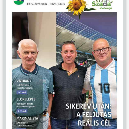
ÖNKORMÁNYZAT
ÜGYINTÉZÉS
KÖZÖSSÉG
HÍREK
VÁLASZTÁSOK