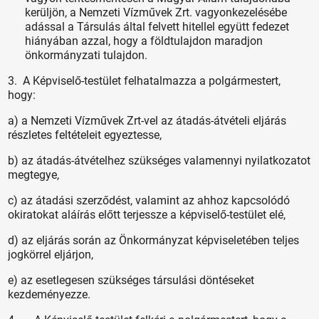
kerüljön, a Nemzeti Vízművek Zrt. vagyonkezelésébe
adással a Társulás által felvett hitellel együtt fedezet
hiányában azzal, hogy a földtulajdon maradjon
önkormányzati tulajdon.
3. A Képviselő-testület felhatalmazza a polgármestert,
hogy:
a) a Nemzeti Vízművek Zrt-vel az átadás-átvételi eljárás
részletes feltételeit egyeztesse,
b) az átadás-átvételhez szükséges valamennyi nyilatkozatot
megtegye,
c) az átadási szerződést, valamint az ahhoz kapcsolódó
okiratokat aláírás előtt terjessze a képviselő-testület elé,
d) az eljárás során az Önkormányzat képviseletében teljes
jogkörrel eljárjon,
e) az esetlegesen szükséges társulási döntéseket
kezdeményezze.