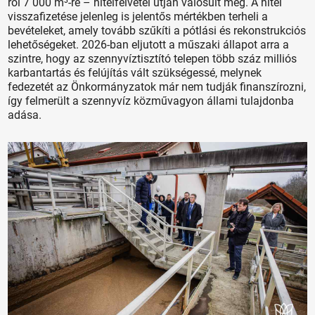
ről 7 000 m³-re – hitelfelvétel útján valósult meg. A hitel
visszafizetése jelenleg is jelentős mértékben terheli a
bevételeket, amely tovább szűkíti a pótlási és rekonstrukciós
lehetőségeket. 2026-ban eljutott a műszaki állapot arra a
szintre, hogy az szennyvíztisztító telepen több száz milliós
karbantartás és felújítás vált szükségessé, melynek
fedezetét az Önkormányzatok már nem tudják finanszírozni,
így felmerült a szennyvíz közművagyon állami tulajdonba
adása.