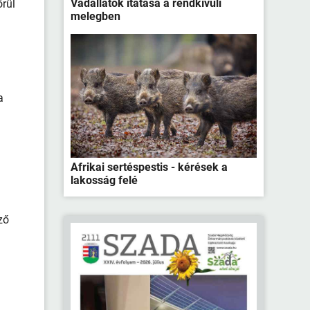
Vadállatok itatása a rendkívüli
örül
melegben
a
a
Afrikai sertéspestis - kérések a
lakosság felé
ző