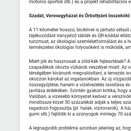
motoros sportok stb.) és a projekt rehabilitációs
Szadát, Veresegyházat és Őrbottyánt összekötő 
A 11 kilométer hosszú, biciklivel is járható sétaút
tájékozódást irányjelző táblák és QR-kóddal elláto
turizmust, az ökológiai szemléletformálást és a h
természetes ökológiai folyosóként is működik, ame
Miért jók és hasznosak a zöld-kék fejlesztések?
csapadékok okozta vízkárok veszélyei miatt. Az 
térségében kívánunk megvalósítani, a tervezés so
okozzon károkat az ingatanokban. Az új vízgazdá
összegyűjtése, hanem a vízelvezetés lassítása és 
javítása érdekében. Szintén gyakori kritika, ho
Valóban, a vizesebb környezet kedvez a vérszívók
mindössze közel 30 százalékát adják a teljes sz
ragadozó fogyasztja (pl. halak, vízirovarok). A h
gumi stb.) fejlődik ki a szúnyogok mintegy 70 sz
A legnagyobb probléma azonban jelenleg az, hogy