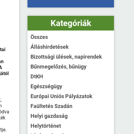
Kategóriák
Összes
Álláshirdetések
tai
Bizottsági ülések, napirendek
án
Bűnmegelőzés, bűnügy
A
jától
DtKH
Egészségügy
Európai Uniós Pályázatok
,
n
Faültetés Szadán
lódva
Helyi gazdaság
kék
Helytörténet
je.