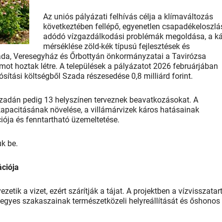
Az uniós pályázati felhívás célja a klímaváltozás
következtében fellépő, egyenetlen csapadékeloszlá
adódó vízgazdálkodási problémák megoldása, a k
mérséklése zöld-kék típusú fejlesztések és
da, Veresegyház és Őrbottyán önkormányzatai a Tavirózsa
ot hoztak létre. A települések a pályázatot 2026 februárjában
lósítási költségből Szada részesedése 0,8 milliárd forint.
zadán pedig 13 helyszínen terveznek beavatkozásokat. A
i kapacitásának növelése, a villámárvizek káros hatásainak
ciója és fenntartható üzemeltetése.
k be.
ációja
zetik a vizet, ezért szárítják a tájat. A projektben a vízvisszatar
ok egyes szakaszainak természetközeli helyreállítását és őshonos