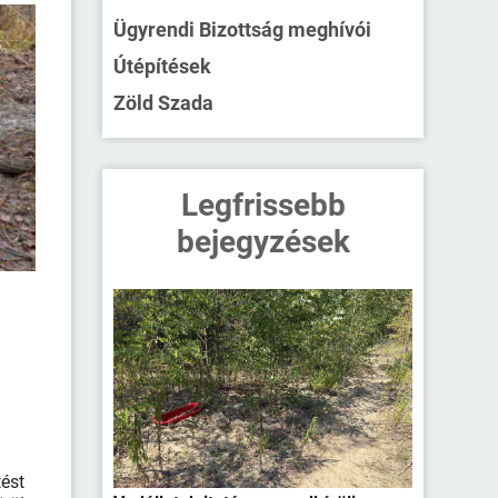
Ügyrendi Bizottság meghívói
Útépítések
Zöld Szada
Legfrissebb
bejegyzések
tést