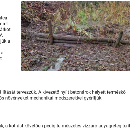
utca
drét
 árkot
 A
jük a
 a
t
llítását tervezzük. A kivezető nyílt betonárok helyett terméskő
ziós növényeket mechanikai módszerekkel gyérítjük.
juk, a kotrást követően pedig természetes vízzáró agyagréteg terí