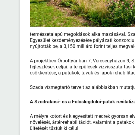
természetalapú megoldások alkalmazásával. Sza
Egyesület kezdeményezésére pályázati konzorcium
nyújtották be, a 3,150 milliárd forint teljes megva
A projektben Őrbottyánban 7, Veresegyházon 9, S
fejlesztések céljai: a települések vízvisszatartás
csökkentése, a patakok, tavak és lápok rehabilitá
Szada vízmegtartó terveit az alábbiakban mutatju
A Sződrákosi- és a Fölöslegdűlői-patak revitaliz
A mélyre kotort és kiegyesített medrek gyorsan elve
növelését, ártér-rehabilitációt, valamint a patak
ültetését tűztük ki célul.