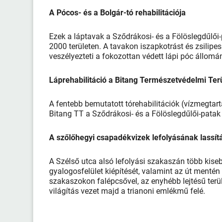
A Pócos- és a Bolgár-tó rehabilitációja
Ezek a láptavak a Sződrákosi- és a Fölöslegdűlő
2000 területen. A tavakon iszapkotrást és zsilipe
veszélyezteti a fokozottan védett lápi póc állo
Láprehabilitáció a Bitang Természetvédelmi Ter
A fentebb bemutatott tórehabilitációk (vízmegtart
Bitang TT a Sződrákosi- és a Fölöslegdűlői-patak 
A szőlőhegyi csapadékvizek lefolyásának lassít
A Szélső utca alsó lefolyási szakaszán több kise
gyalogosfelület kiépítését, valamint az út mentén
szakaszokon falépcsővel, az enyhébb lejtésű terül
világítás vezet majd a trianoni emlékmű felé.