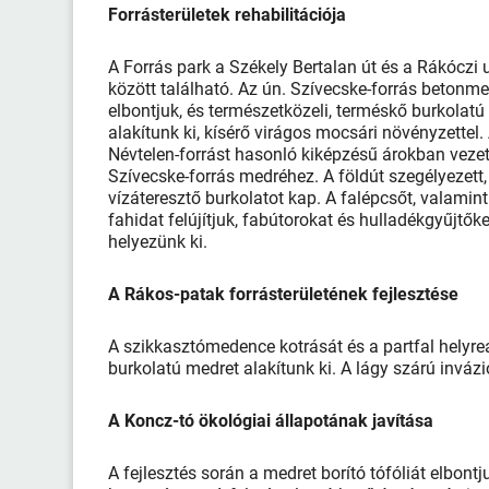
Forrásterületek rehabilitációja
A Forrás park a Székely Bertalan út és a Rákóczi 
között található. Az ún. Szívecske-forrás betonme
elbontjuk, és természetközeli, terméskő burkolatú
alakítunk ki, kísérő virágos mocsári növényzettel.
Névtelen-forrást hasonló kiképzésű árokban vezet
Szívecske-forrás medréhez. A földút szegélyezett,
vízáteresztő burkolatot kap. A falépcsőt, valamint
fahidat felújítjuk, fabútorokat és hulladékgyűjtőke
helyezünk ki.
A Rákos-patak forrásterületének fejlesztése
A szikkasztómedence kotrását és a partfal helyreá
burkolatú medret alakítunk ki. A lágy szárú invá
A Koncz-tó ökológiai állapotának javítása
A fejlesztés során a medret borító tófóliát elbont