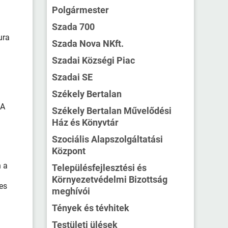
Polgármester
Szada 700
ura
Szada Nova NKft.
Szadai Községi Piac
Szadai SE
Székely Bertalan
 A
Székely Bertalan Művelődési
Ház és Könyvtár
Szociális Alapszolgáltatási
Központ
n a
Településfejlesztési és
Környezetvédelmi Bizottság
es
meghívói
Tények és tévhitek
Testületi ülések