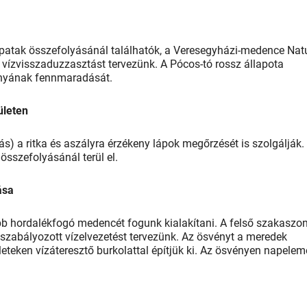
i-patak összefolyásánál találhatók, a Veresegyházi-medence Nat
s vízvisszaduzzasztást tervezünk. A Pócos-tó rossz állapota
mányának fennmaradását.
ületen
ás) a ritka és aszályra érzékeny lápok megőrzését is szolgálják.
összefolyásánál terül el.
ása
bb hordalékfogó medencét fogunk kialakítani. A felső szakaszo
 szabályozott vízelvezetést tervezünk. Az ösvényt a meredek
eteken vízáteresztő burkolattal építjük ki. Az ösvényen napelem