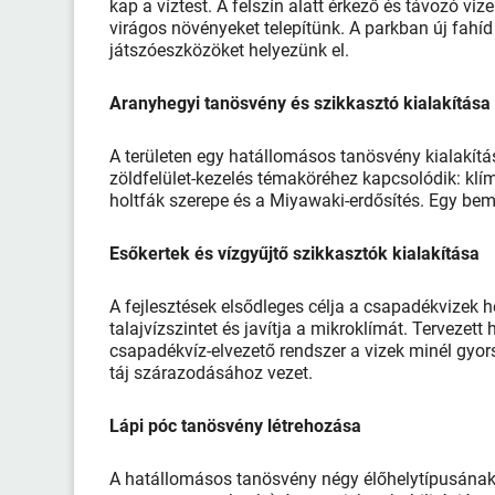
kap a víztest. A felszín alatt érkező és távozó viz
virágos növényeket telepítünk. A parkban új fahíd i
játszóeszközöket helyezünk el.
Aranyhegyi tanösvény és szikkasztó kialakítása
A területen egy hatállomásos tanösvény kialakít
zöldfelület-kezelés témaköréhez kapcsolódik: klím
holtfák szerepe és a Miyawaki-erdősítés. Egy bemut
Esőkertek és vízgyűjtő szikkasztók kialakítása
A fejlesztések elsődleges célja a csapadékvizek he
talajvízszintet és javítja a mikroklímát. Tervezett 
csapadékvíz-elvezető rendszer a vizek minél gyors
táj szárazodásához vezet.
Lápi póc tanösvény létrehozása
A hatállomásos tanösvény négy élőhelytípusának él