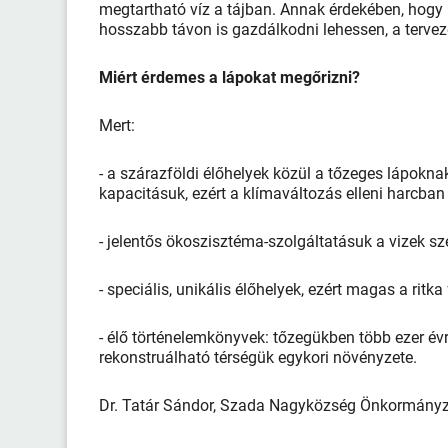
megtartható víz a tájban. Annak érdekében, hogy 
hosszabb távon is gazdálkodni lehessen, a terveze
Miért érdemes a lápokat megőrizni?
Mert:
- a szárazföldi élőhelyek közül a tőzeges lápok
kapacitásuk, ezért a klímaváltozás elleni harcba
- jelentős ökoszisztéma-szolgáltatásuk a vizek 
- speciális, unikális élőhelyek, ezért magas a ritka
- élő történelemkönyvek: tőzegükben több ezer évr
rekonstruálható térségük egykori növényzete.
Dr. Tatár Sándor, Szada Nagyközség Önkormányz