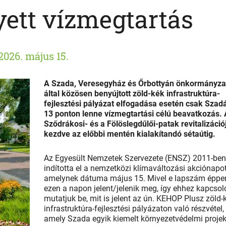
yett vízmegtartás
2026. május 15.
A Szada, Veresegyház és Őrbottyán önkormányza
által közösen benyújtott zöld-kék infrastruktúra-
fejlesztési pályázat elfogadása esetén csak Szad
13 ponton lenne vízmegtartási célú beavatkozás. 
Sződrákosi- és a Fölöslegdűlői-patak revitalizáció
kezdve az előbbi mentén kialakítandó sétaútig.
Az Egyesült Nemzetek Szervezete (ENSZ) 2011-ben
indította el a nemzetközi klímaváltozási akciónapot
amelynek dátuma május 15. Mivel e lapszám éppe
ezen a napon jelent/jelenik meg, így ehhez kapcso
mutatjuk be, mit is jelent az ún. KEHOP Plusz zöld-
infrastruktúra-fejlesztési pályázaton való részvétel,
amely Szada egyik kiemelt környezetvédelmi projekt