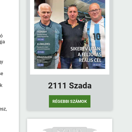
tó
gja
gy
se
2111 Szada
ok
RÉGEBBI SZÁMOK
esz,