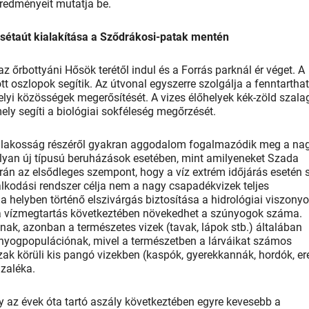
 eredményeit mutatja be.
sétaút kialakítása a Sződrákosi-patak mentén
 az őrbottyáni Hősök terétől indul és a Forrás parknál ér véget. A
tt oszlopok segítik. Az útvonal egyszerre szolgálja a fenntartha
elyi közösségek megerősítését. A vizes élőhelyek kék-zöld szala
ly segíti a biológiai sokféleség megőrzését.
 A lakosság részéről gyakran aggodalom fogalmazódik meg a na
olyan új típusú beruházások esetében, mint amilyeneket Szada
rán az elsődleges szempont, hogy a víz extrém időjárás esetén 
lkodási rendszer célja nem a nagy csapadékvizek teljes
a helyben történő elszivárgás biztosítása a hidrológiai viszony
gy a vízmegtartás következtében növekedhet a szúnyogok száma.
nak, azonban a természetes vizek (tavak, lápok stb.) általában
únyogpopulációnak, mivel a természetben a lárváikat számos
ázak körüli kis pangó vizekben (kaspók, gyerekkannák, hordók, er
ázaléka.
 az évek óta tartó aszály következtében egyre kevesebb a