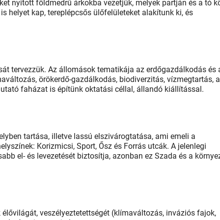
eket nyitott földmedrű árkokba vezetjük, melyek partján és a tó k
s helyet kap, tereplépcsős ülőfelületeket alakítunk ki, és
ását tervezzük. Az állomások tematikája az erdőgazdálkodás és 
aváltozás, örökerdő-gazdálkodás, biodiverzitás, vízmegtartás, 
ató faházat is építünk oktatási céllal, állandó kiállítással.
lyben tartása, illetve lassú elszivárogtatása, ami emeli a
helyszínek: Korizmicsi, Sport, Ősz és Forrás utcák. A jelenlegi
abb el- és levezetését biztosítja, azonban ez Szada és a környe
ővilágát, veszélyeztetettségét (klímaváltozás, inváziós fajok,