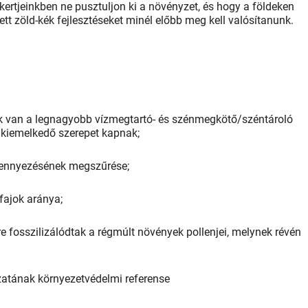
kertjeinkben ne pusztuljon ki a növényzet, és hogy a földeken
tt zöld-kék fejlesztéseket minél előbb meg kell valósítanunk.
nak van a legnagyobb vízmegtartó- és szénmegkötő/széntároló
n kiemelkedő szerepet kapnak;
szennyezésének megszűrése;
 fajok aránya;
e fosszilizálódtak a régmúlt növények pollenjei, melynek révén
atának környezetvédelmi referense