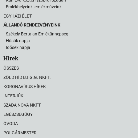
Kun Éva köztéri szobrai Szadán
Emlékhelyeink, emlékműveink
EGYHÁZI ÉLET
ÁLLANDÓ RENDEZVÉNYEINK
Székely Bertalan Emlékünnepség
Hősök napja
Idősek napja
Hírek
ÖSSZES
ZÖLD HÍD B.I.G.G. NKFT.
KORONAVÍRUS HÍREK
INTERJÚK
SZADA NOVA NKFT.
EGÉSZSÉGÜGY
ÓVODA
POLGÁRMESTER