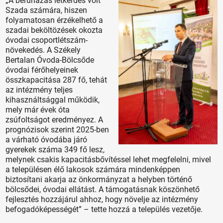
„A beruházás létkérdés volt
Szada számára, hiszen
folyamatosan érzékelhető a
szadai beköltözések okozta
óvodai csoportlétszám-
növekedés. A Székely
Bertalan Óvoda-Bölcsőde
óvodai férőhelyeinek
összkapacitása 287 fő, tehát
az intézmény teljes
kihasználtsággal működik,
mely már évek óta
zsúfoltságot eredményez. A
prognózisok szerint 2025-ben
a várható óvodába járó
gyerekek száma 349 fő lesz,
melynek csakis kapacitásbővítéssel lehet megfelelni, mivel
a településen élő lakosok számára mindenképpen
biztosítani akarja az önkormányzat a helyben történő
bölcsődei, óvodai ellátást. A támogatásnak köszönhető
fejlesztés hozzájárul ahhoz, hogy növelje az intézmény
befogadóképességét” – tette hozzá a település vezetője.