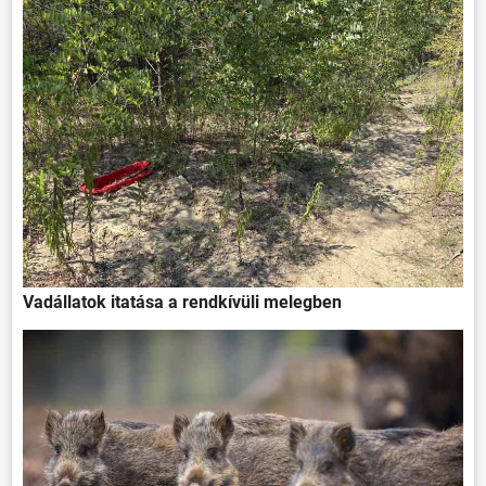
Vadállatok itatása a rendkívüli melegben