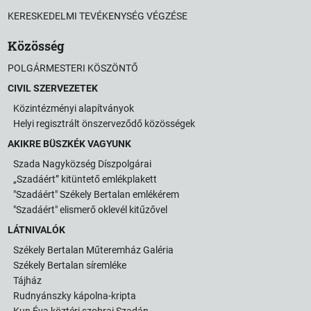
KERESKEDELMI TEVÉKENYSÉG VÉGZÉSE
Közösség
POLGÁRMESTERI KÖSZÖNTŐ
CIVIL SZERVEZETEK
Közintézményi alapítványok
Helyi regisztrált önszerveződő közösségek
AKIKRE BÜSZKÉK VAGYUNK
Szada Nagyközség Díszpolgárai
„Szadáért” kitüntető emlékplakett
"Szadáért" Székely Bertalan emlékérem
"Szadáért" elismerő oklevél kitűzővel
LÁTNIVALÓK
Székely Bertalan Műteremház Galéria
Székely Bertalan síremléke
Tájház
Rudnyánszky kápolna-kripta