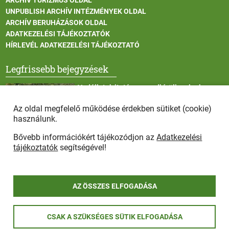
ARCHÍV TURIZMUS OLDAL
UNPUBLISH ARCHÍV INTÉZMÉNYEK OLDAL
ARCHÍV BERUHÁZÁSOK OLDAL
ADATKEZELÉSI TÁJÉKOZTATÓK
HÍRLEVÉL ADATKEZELÉSI TÁJÉKOZTATÓ
Legfrissebb bejegyzések
Vadállatok itatása a rendkívüli melegben
Az oldal megfelelő működése érdekben sütiket (cookie)
használunk.
Bővebb információkért tájékozódjon az
Adatkezelési
Afrikai sertéspestis - kérések a lakosság felé
tájékoztatók
segítségével!
AZ ÖSSZES ELFOGADÁSA
COPYRIGHT © 2025 - Szada Nagyközség Önkormányzat - Minden
CSAK A SZÜKSÉGES SÜTIK ELFOGADÁSA
jog fenntartva