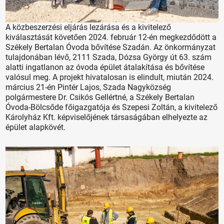
A közbeszerzési eljárás lezárása és a kivitelező
kiválasztását követően 2024. február 12-én megkezdődött a
Székely Bertalan Óvoda bővítése Szadán. Az önkormányzat
tulajdonában lévő, 2111 Szada, Dózsa György út 63. szám
alatti ingatlanon az óvoda épület átalakítása és bővítése
valósul meg. A projekt hivatalosan is elindult, miután 2024.
március 21-én Pintér Lajos, Szada Nagyközség
polgármestere Dr. Csikós Gellértné, a Székely Bertalan
Óvoda-Bölcsőde főigazgatója és Szepesi Zoltán, a kivitelező
Károlyház Kft. képviselőjének társaságában elhelyezte az
épület alapkövét.