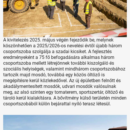
A kivitelezés 2025. május végén fejeződik be, melynek
köszönhetően a 2025/2026-os nevelési évtől újabb három
csoportszoba szolgálja a szadai kicsiket. A fejlesztés
eredményeként a 75 fő befogadására alkalmas három
csoportszoba mellett létrejönnek további kiszolgáló és
szociális helyiségek, valamint mindhárom csoportszobához
tartozik majd mosdó, továbbá egy közös öltöző is
megépítésre kerül közlekedővel. Az új épületben felnőtt és
akadálymentesített mosdók, udvari mosdók valósulnak
meg, az alsó szinten egy tornaterem, sportszertár, öltöző és
tároló kerül kialakításra. A bővítmény külső területén minden
csoportszobából külön bejárattal nyíló terasz létesül.