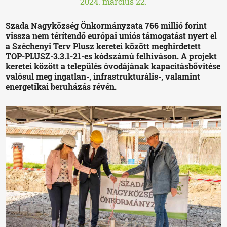
2024. március 22.
Szada Nagyközség Önkormányzata 766 millió forint
vissza nem térítendő európai uniós támogatást nyert el
a Széchenyi Terv Plusz keretei között meghirdetett
TOP-PLUSZ-3.3.1-21-es kódszámú felhíváson. A projekt
keretei között a település óvodájának kapacitásbővítése
valósul meg ingatlan-, infrastrukturális-, valamint
energetikai beruházás révén.