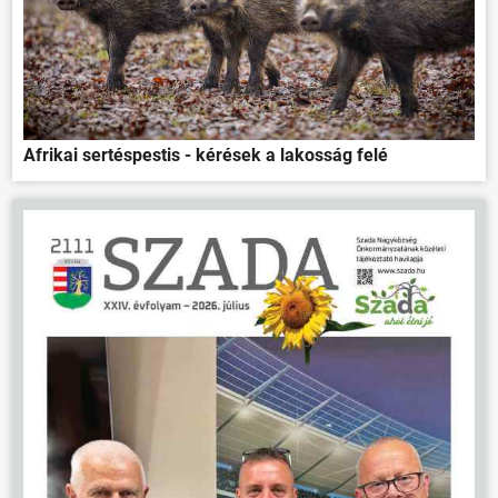
Afrikai sertéspestis - kérések a lakosság felé
ÖNKORMÁNYZAT
ÜGYINTÉZÉS
KÖZÖSSÉG
HÍREK
VÁLASZTÁSOK