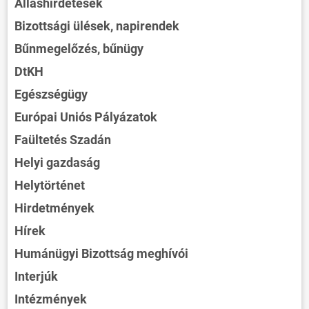
Álláshirdetések
Bizottsági ülések, napirendek
Bűnmegelőzés, bűnügy
DtKH
Egészségügy
Európai Uniós Pályázatok
Faültetés Szadán
Helyi gazdaság
Helytörténet
Hirdetmények
Hírek
Humánügyi Bizottság meghívói
Interjúk
Intézmények