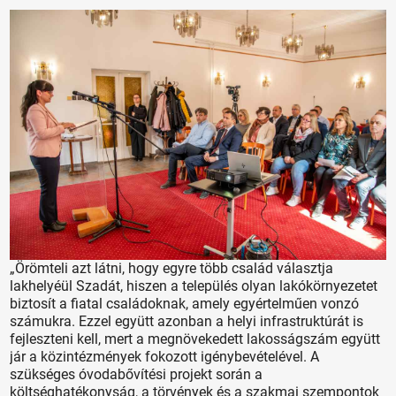
„Örömteli azt látni, hogy egyre több család választja
lakhelyéül Szadát, hiszen a település olyan lakókörnyezetet
biztosít a fiatal családoknak, amely egyértelműen vonzó
számukra. Ezzel együtt azonban a helyi infrastruktúrát is
fejleszteni kell, mert a megnövekedett lakosságszám együtt
jár a közintézmények fokozott igénybevételével. A
szükséges óvodabővítési projekt során a
költséghatékonyság, a törvények és a szakmai szempontok