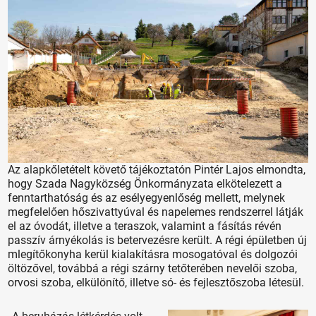
Az alapkőletételt követő tájékoztatón Pintér Lajos elmondta,
hogy Szada Nagyközség Önkormányzata elkötelezett a
fenntarthatóság és az esélyegyenlőség mellett, melynek
megfelelően hőszivattyúval és napelemes rendszerrel látják
el az óvodát, illetve a teraszok, valamint a fásítás révén
passzív árnyékolás is betervezésre került. A régi épületben új
mlegítőkonyha kerül kialakításra mosogatóval és dolgozói
öltözővel, továbbá a régi szárny tetőterében nevelői szoba,
orvosi szoba, elkülönítő, illetve só- és fejlesztőszoba létesül.