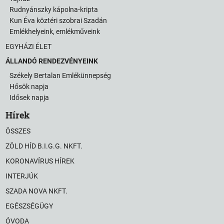
Rudnyánszky kápolna-kripta
Kun Éva köztéri szobrai Szadán
Emlékhelyeink, emlékműveink
EGYHÁZI ÉLET
ÁLLANDÓ RENDEZVÉNYEINK
Székely Bertalan Emlékünnepség
Hősök napja
Idősek napja
Hírek
ÖSSZES
ZÖLD HÍD B.I.G.G. NKFT.
KORONAVÍRUS HÍREK
INTERJÚK
SZADA NOVA NKFT.
EGÉSZSÉGÜGY
ÓVODA