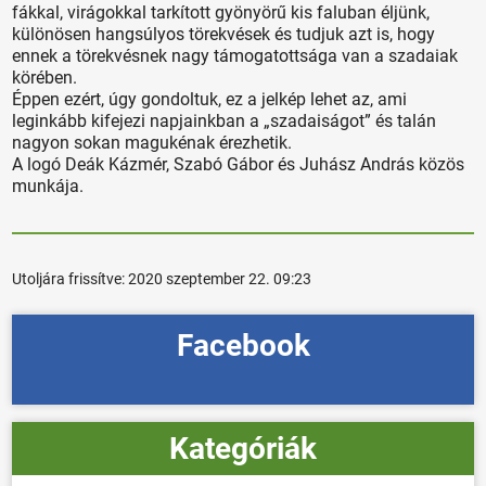
fákkal, virágokkal tarkított gyönyörű kis faluban éljünk,
különösen hangsúlyos törekvések és tudjuk azt is, hogy
ennek a törekvésnek nagy támogatottsága van a szadaiak
körében.
Éppen ezért, úgy gondoltuk, ez a jelkép lehet az, ami
leginkább kifejezi napjainkban a „szadaiságot” és talán
nagyon sokan magukénak érezhetik.
A logó Deák Kázmér, Szabó Gábor és Juhász András közös
munkája.
Utoljára frissítve:
2020 szeptember 22. 09:23
Facebook
Kategóriák