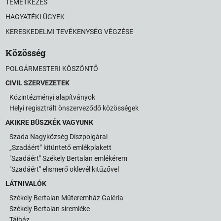
TEMETKEZÉS
HAGYATÉKI ÜGYEK
KERESKEDELMI TEVÉKENYSÉG VÉGZÉSE
Közösség
POLGÁRMESTERI KÖSZÖNTŐ
CIVIL SZERVEZETEK
Közintézményi alapítványok
Helyi regisztrált önszerveződő közösségek
AKIKRE BÜSZKÉK VAGYUNK
Szada Nagyközség Díszpolgárai
„Szadáért” kitüntető emlékplakett
"Szadáért" Székely Bertalan emlékérem
"Szadáért" elismerő oklevél kitűzővel
LÁTNIVALÓK
Székely Bertalan Műteremház Galéria
Székely Bertalan síremléke
Tájház