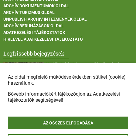
ARCHÍV DOKUMENTUMOK OLDAL
ARCHÍV TURIZMUS OLDAL
UNPUBLISH ARCHÍV INTÉZMÉNYEK OLDAL
ARCHÍV BERUHÁZÁSOK OLDAL
ADATKEZELÉSI TÁJÉKOZTATÓK
HÍRLEVÉL ADATKEZELÉSI TÁJÉKOZTATÓ
Legfrissebb bejegyzések
Vadállatok itatása a rendkívüli melegben
Az oldal megfelelő működése érdekben sütiket (cookie)
használunk.
Bővebb információkért tájékozódjon az
Adatkezelési
Afrikai sertéspestis - kérések a lakosság felé
tájékoztatók
segítségével!
AZ ÖSSZES ELFOGADÁSA