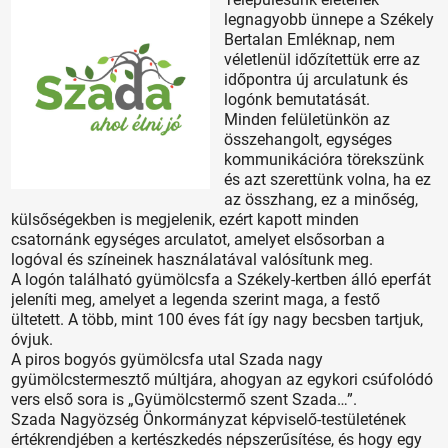
legnagyobb ünnepe a Székely
Bertalan Emléknap, nem
véletlenül időzítettük erre az
időpontra új arculatunk és
logónk bemutatását.
Minden felületünkön az
összehangolt, egységes
kommunikációra törekszünk
és azt szerettünk volna, ha ez
az összhang, ez a minőség,
külsőségekben is megjelenik, ezért kapott minden
csatornánk egységes arculatot, amelyet elsősorban a
logóval és színeinek használatával valósítunk meg.
A logón található gyümölcsfa a Székely-kertben álló eperfát
jeleníti meg, amelyet a legenda szerint maga, a festő
ültetett. A több, mint 100 éves fát így nagy becsben tartjuk,
óvjuk.
A piros bogyós gyümölcsfa utal Szada nagy
gyümölcstermesztő múltjára, ahogyan az egykori csúfolódó
vers első sora is „Gyümölcstermő szent Szada…”.
Szada Nagyözség Önkormányzat képviselő-testületének
értékrendjében a kertészkedés népszerűsítése, és hogy egy