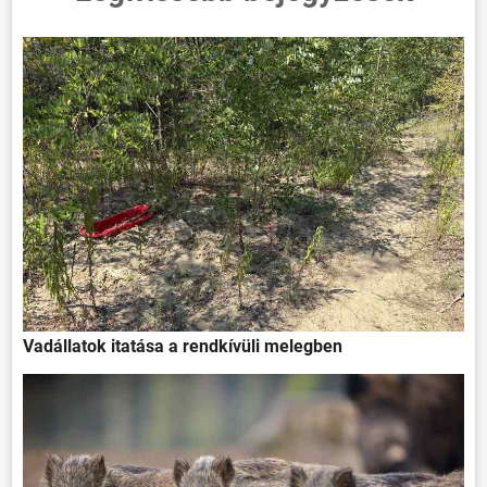
Vadállatok itatása a rendkívüli melegben