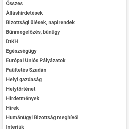
Összes
Álláshirdetések
Bizottsági ülések, napirendek
Bűnmegelőzés, bűnügy
DtKH
Egészségügy
Európai Uniós Pályázatok
Faültetés Szadán
Helyi gazdaság
Helytörténet
Hirdetmények
Hírek
Humánügyi Bizottság meghívói
Interjúk