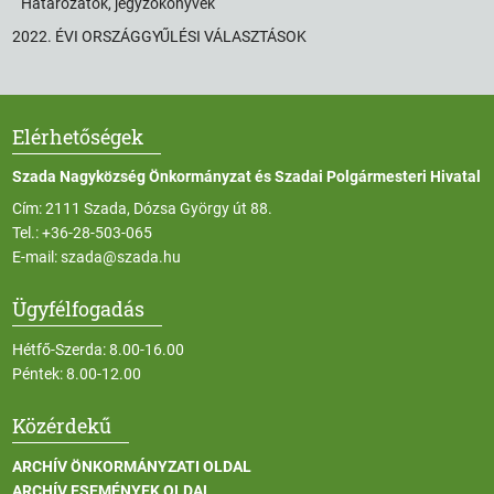
Határozatok, jegyzőkönyvek
2022. ÉVI ORSZÁGGYŰLÉSI VÁLASZTÁSOK
Elérhetőségek
Szada Nagyközség Önkormányzat és Szadai Polgármesteri Hivatal
Cím: 2111 Szada, Dózsa György út 88.
Tel.:
+36-28-503-065
E-mail:
szada@szada.hu
Ügyfélfogadás
Hétfő-Szerda: 8.00-16.00
Péntek: 8.00-12.00
Közérdekű
ARCHÍV ÖNKORMÁNYZATI OLDAL
ARCHÍV ESEMÉNYEK OLDAL