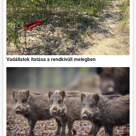
Vadállatok itatása a rendkívüli melegben