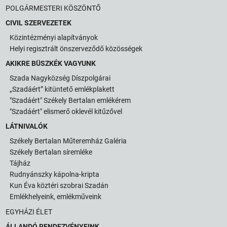
POLGÁRMESTERI KÖSZÖNTŐ
CIVIL SZERVEZETEK
Közintézményi alapítványok
Helyi regisztrált önszerveződő közösségek
AKIKRE BÜSZKÉK VAGYUNK
Szada Nagyközség Díszpolgárai
„Szadáért” kitüntető emlékplakett
"Szadáért" Székely Bertalan emlékérem
"Szadáért" elismerő oklevél kitűzővel
LÁTNIVALÓK
Székely Bertalan Műteremház Galéria
Székely Bertalan síremléke
Tájház
Rudnyánszky kápolna-kripta
Kun Éva köztéri szobrai Szadán
Emlékhelyeink, emlékműveink
EGYHÁZI ÉLET
ÁLLANDÓ RENDEZVÉNYEINK