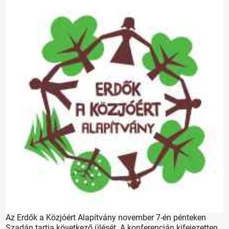
Az Erdők a Közjóért Alapítvány november 7-én pénteken
Szadán tartja következő ülését. A konferencián kifejezetten