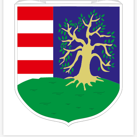
ÖNKORMÁNYZAT
ÜGYINTÉZÉS
KÖZÖSSÉG
HÍREK
VÁLASZTÁSOK