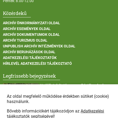
Péntek: 8.00-12.00
Közérdekű
ARCHÍV ÖNKORMÁNYZATI OLDAL
ARCHÍV ESEMÉNYEK OLDAL
ARCHÍV DOKUMENTUMOK OLDAL
ARCHÍV TURIZMUS OLDAL
UNPUBLISH ARCHÍV INTÉZMÉNYEK OLDAL
ARCHÍV BERUHÁZÁSOK OLDAL
ADATKEZELÉSI TÁJÉKOZTATÓK
HÍRLEVÉL ADATKEZELÉSI TÁJÉKOZTATÓ
Legfrissebb bejegyzések
Vadállatok itatása a rendkívüli melegben
Az oldal megfelelő működése érdekben sütiket (cookie)
használunk.
Bővebb információkért tájékozódjon az
Adatkezelési
Afrikai sertéspestis - kérések a lakosság felé
tájékoztatók
segítségével!