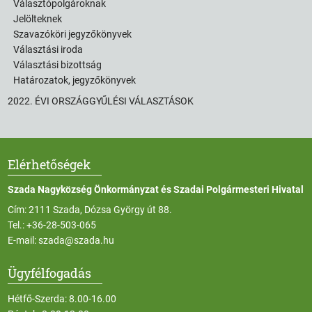
Választópolgároknak
Jelölteknek
Szavazóköri jegyzőkönyvek
Választási iroda
Választási bizottság
Határozatok, jegyzőkönyvek
2022. ÉVI ORSZÁGGYŰLÉSI VÁLASZTÁSOK
Elérhetőségek
Szada Nagyközség Önkormányzat és Szadai Polgármesteri Hivatal
Cím: 2111 Szada, Dózsa György út 88.
Tel.:
+36-28-503-065
E-mail:
szada@szada.hu
Ügyfélfogadás
Hétfő-Szerda: 8.00-16.00