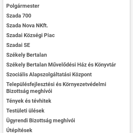
Polgármester
Szada 700
Szada Nova NKft.
Szadai Községi Piac
Szadai SE
Székely Bertalan
Székely Bertalan Művelődési Ház és Könyvtár
Szociális Alapszolgáltatási Központ
Településfejlesztési és Környezetvédelmi
Bizottság meghívói
Tények és tévhitek
Testületi ülések
Ügyrendi Bizottság meghívói
Útépítések