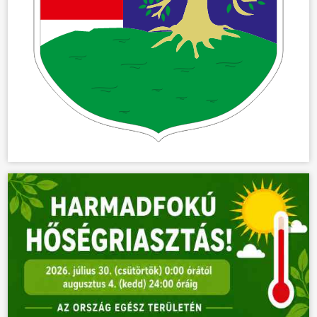
ÖNKORMÁNYZAT
ÜGYINTÉZÉS
KÖZÖSSÉG
HÍREK
VÁLASZTÁSOK