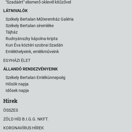
"Szadáért" elismerő oklevél kitűzővel
LÁTNIVALÓK
Székely Bertalan Műteremház Galéria
Székely Bertalan síremléke
Tájház
Rudnyánszky kápolna-kripta
Kun Éva köztéri szobrai Szadán
Emlékhelyeink, emlékműveink
EGYHÁZI ÉLET
ÁLLANDÓ RENDEZVÉNYEINK
Székely Bertalan Emlékünnepség
Hősök napja
Idősek napja
Hírek
ÖSSZES
ZÖLD HÍD B.I.G.G. NKFT.
KORONAVÍRUS HÍREK