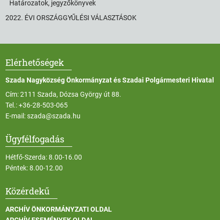
Határozatok, jegyzőkönyvek
2022. ÉVI ORSZÁGGYŰLÉSI VÁLASZTÁSOK
Elérhetőségek
Szada Nagyközség Önkormányzat és Szadai Polgármesteri Hivatal
Cím: 2111 Szada, Dózsa György út 88.
Tel.:
+36-28-503-065
E-mail:
szada@szada.hu
Ügyfélfogadás
Hétfő-Szerda: 8.00-16.00
Péntek: 8.00-12.00
Közérdekű
ARCHÍV ÖNKORMÁNYZATI OLDAL
ARCHÍV ESEMÉNYEK OLDAL