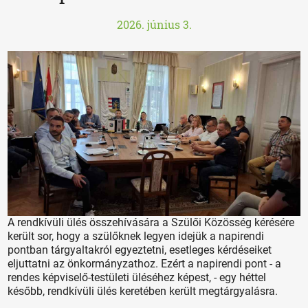
2026. június 3.
A rendkívüli ülés összehívására a Szülői Közösség kérésére
került sor, hogy a szülőknek legyen idejük a napirendi
pontban tárgyaltakról egyeztetni, esetleges kérdéseiket
eljuttatni az önkormányzathoz. Ezért a napirendi pont - a
rendes képviselő-testületi üléséhez képest, - egy héttel
később, rendkívüli ülés keretében került megtárgyalásra.