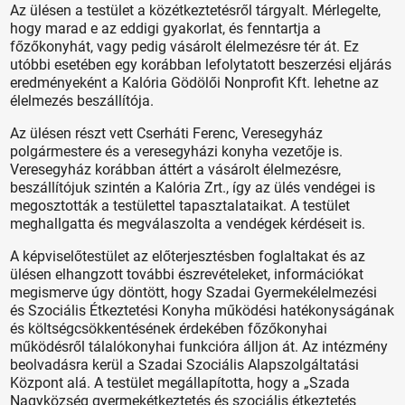
Az ülésen a testület a közétkeztetésről tárgyalt. Mérlegelte,
hogy marad e az eddigi gyakorlat, és fenntartja a
főzőkonyhát, vagy pedig vásárolt élelmezésre tér át. Ez
utóbbi esetében egy korábban lefolytatott beszerzési eljárás
eredményeként a Kalória Gödölői Nonprofit Kft. lehetne az
élelmezés beszállítója.
Az ülésen részt vett Cserháti Ferenc, Veresegyház
polgármestere és a veresegyházi konyha vezetője is.
Veresegyház korábban áttért a vásárolt élelmezésre,
beszállítójuk szintén a Kalória Zrt., így az ülés vendégei is
megosztották a testülettel tapasztalataikat. A testület
meghallgatta és megválaszolta a vendégek kérdéseit is.
A képviselőtestület az előterjesztésben foglaltakat és az
ülésen elhangzott további észrevételeket, információkat
megismerve úgy döntött, hogy Szadai Gyermekélelmezési
és Szociális Étkeztetési Konyha működési hatékonyságának
és költségcsökkentésének érdekében főzőkonyhai
működésről tálalókonyhai funkcióra álljon át. Az intézmény
beolvadásra kerül a Szadai Szociális Alapszolgáltatási
Központ alá. A testület megállapította, hogy a „Szada
Nagyközség gyermekétkeztetés és szociális étkeztetés