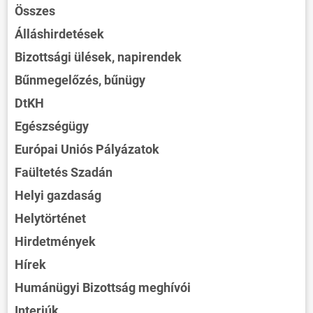
Összes
Álláshirdetések
Bizottsági ülések, napirendek
Bűnmegelőzés, bűnügy
DtKH
Egészségügy
Európai Uniós Pályázatok
Faültetés Szadán
Helyi gazdaság
Helytörténet
Hirdetmények
Hírek
Humánügyi Bizottság meghívói
Interjúk