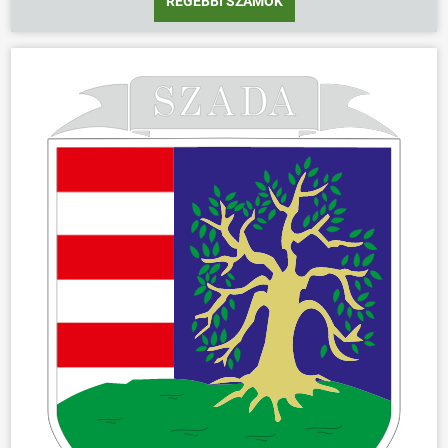
RÉGEBBI SZÁMOK
ÖNKORMÁNYZAT
ÜGYINTÉZÉS
KÖZÖSSÉG
HÍREK
VÁLASZTÁSOK