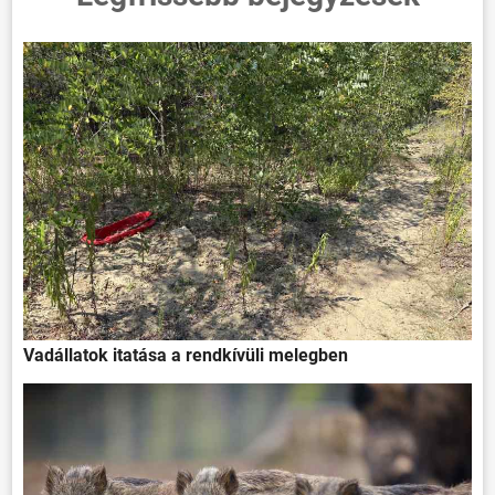
Vadállatok itatása a rendkívüli melegben