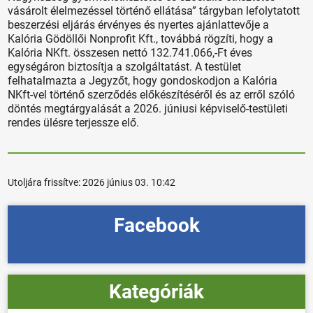
vásárolt élelmezéssel történő ellátása” tárgyban lefolytatott
beszerzési eljárás érvényes és nyertes ajánlattevője a
Kalória Gödöllői Nonprofit Kft., továbbá rögzíti, hogy a
Kalória NKft. összesen nettó 132.741.066,-Ft éves
egységáron biztosítja a szolgáltatást. A testület
felhatalmazta a Jegyzőt, hogy gondoskodjon a Kalória
NKft-vel történő szerződés előkészítéséről és az erről szóló
döntés megtárgyalását a 2026. júniusi képviselő-testületi
rendes ülésre terjessze elő.
Utoljára frissítve:
2026 június 03. 10:42
Facebook
Kategóriák