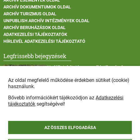
ARCHÍV DOKUMENTUMOK OLDAL
ARCHÍV TURIZMUS OLDAL
UNPUBLISH ARCHÍV INTÉZMÉNYEK OLDAL
ARCHÍV BERUHÁZÁSOK OLDAL
ADATKEZELÉSI TÁJÉKOZTATÓK
HÍRLEVÉL ADATKEZELÉSI TÁJÉKOZTATÓ
Legfrissebb bejegyzések
Vadállatok itatása a rendkívüli melegben
Az oldal megfelelő működése érdekben sütiket (cookie)
használunk.
Bővebb információkért tájékozódjon az
Adatkezelési
Afrikai sertéspestis - kérések a lakosság felé
tájékoztatók
segítségével!
AZ ÖSSZES ELFOGADÁSA