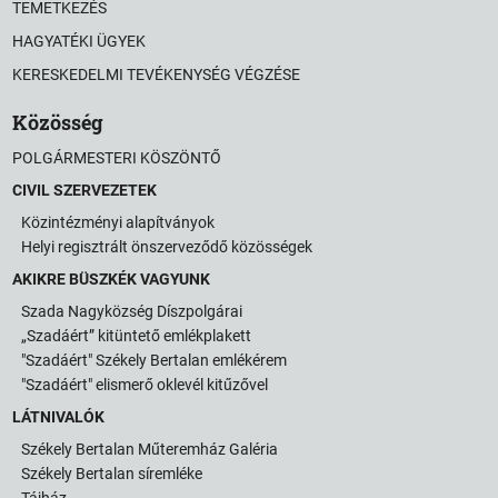
TEMETKEZÉS
HAGYATÉKI ÜGYEK
KERESKEDELMI TEVÉKENYSÉG VÉGZÉSE
Közösség
POLGÁRMESTERI KÖSZÖNTŐ
CIVIL SZERVEZETEK
Közintézményi alapítványok
Helyi regisztrált önszerveződő közösségek
AKIKRE BÜSZKÉK VAGYUNK
Szada Nagyközség Díszpolgárai
„Szadáért” kitüntető emlékplakett
"Szadáért" Székely Bertalan emlékérem
"Szadáért" elismerő oklevél kitűzővel
LÁTNIVALÓK
Székely Bertalan Műteremház Galéria
Székely Bertalan síremléke
Tájház