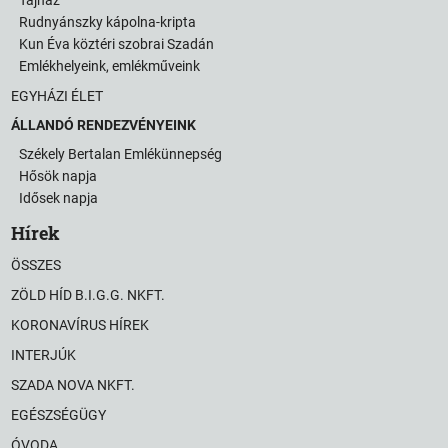
Rudnyánszky kápolna-kripta
Kun Éva köztéri szobrai Szadán
Emlékhelyeink, emlékműveink
EGYHÁZI ÉLET
ÁLLANDÓ RENDEZVÉNYEINK
Székely Bertalan Emlékünnepség
Hősök napja
Idősek napja
Hírek
ÖSSZES
ZÖLD HÍD B.I.G.G. NKFT.
KORONAVÍRUS HÍREK
INTERJÚK
SZADA NOVA NKFT.
EGÉSZSÉGÜGY
ÓVODA