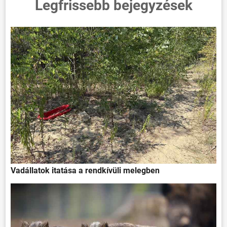
Legfrissebb bejegyzések
Vadállatok itatása a rendkívüli melegben