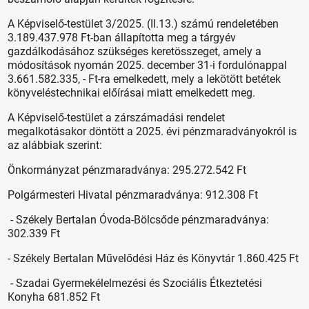
A Képviselő-testület 3/2025. (II.13.) számú rendeletében
3.189.437.978 Ft-ban állapította meg a tárgyév
gazdálkodásához szükséges keretösszeget, amely a
módosítások nyomán 2025. december 31-i fordulónappal
3.661.582.335, - Ft-ra emelkedett, mely a lekötött betétek
könyveléstechnikai előírásai miatt emelkedett meg.
A Képviselő-testület a zárszámadási rendelet
megalkotásakor döntött a 2025. évi pénzmaradványokról is
az alábbiak szerint:
Önkormányzat pénzmaradványa: 295.272.542 Ft
Polgármesteri Hivatal pénzmaradványa: 912.308 Ft
- Székely Bertalan Óvoda-Bölcsőde pénzmaradványa:
302.339 Ft
- Székely Bertalan Művelődési Ház és Könyvtár 1.860.425 Ft
- Szadai Gyermekélelmezési és Szociális Étkeztetési
Konyha 681.852 Ft