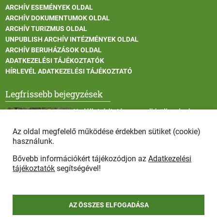
ARCHÍV ESEMÉNYEK OLDAL
ARCHÍV DOKUMENTUMOK OLDAL
ARCHÍV TURIZMUS OLDAL
UNPUBLISH ARCHÍV INTÉZMÉNYEK OLDAL
ARCHÍV BERUHÁZÁSOK OLDAL
ADATKEZELÉSI TÁJÉKOZTATÓK
HÍRLEVÉL ADATKEZELÉSI TÁJÉKOZTATÓ
Legfrissebb bejegyzések
Vadállatok itatása a rendkívüli melegben
Az oldal megfelelő működése érdekben sütiket (cookie)
használunk.
Bővebb információkért tájékozódjon az
Adatkezelési
Afrikai sertéspestis - kérések a lakosság felé
tájékoztatók
segítségével!
AZ ÖSSZES ELFOGADÁSA