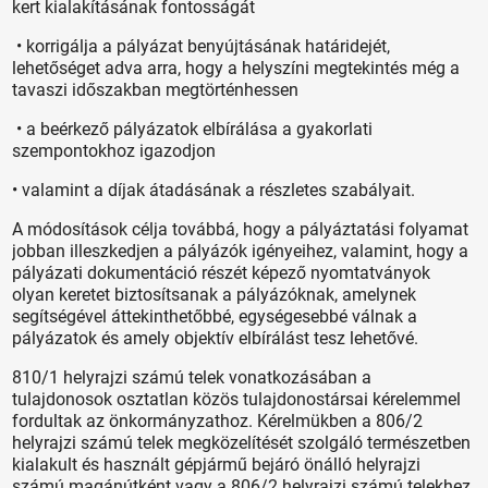
kert kialakításának fontosságát
• korrigálja a pályázat benyújtásának határidejét,
lehetőséget adva arra, hogy a helyszíni megtekintés még a
tavaszi időszakban megtörténhessen
• a beérkező pályázatok elbírálása a gyakorlati
szempontokhoz igazodjon
• valamint a díjak átadásának a részletes szabályait.
A módosítások célja továbbá, hogy a pályáztatási folyamat
jobban illeszkedjen a pályázók igényeihez, valamint, hogy a
pályázati dokumentáció részét képező nyomtatványok
olyan keretet biztosítsanak a pályázóknak, amelynek
segítségével áttekinthetőbbé, egységesebbé válnak a
pályázatok és amely objektív elbírálást tesz lehetővé.
810/1 helyrajzi számú telek vonatkozásában a
tulajdonosok osztatlan közös tulajdonostársai kérelemmel
fordultak az önkormányzathoz. Kérelmükben a 806/2
helyrajzi számú telek megközelítését szolgáló természetben
kialakult és használt gépjármű bejáró önálló helyrajzi
számú magánútként vagy a 806/2 helyrajzi számú telekhez