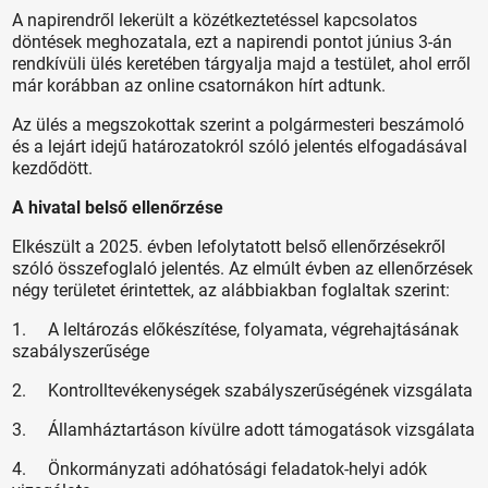
A napirendről lekerült a közétkeztetéssel kapcsolatos
döntések meghozatala, ezt a napirendi pontot június 3-án
rendkívüli ülés keretében tárgyalja majd a testület, ahol erről
már korábban az online csatornákon hírt adtunk.
Az ülés a megszokottak szerint a polgármesteri beszámoló
és a lejárt idejű határozatokról szóló jelentés elfogadásával
kezdődött.
A hivatal belső ellenőrzése
Elkészült a 2025. évben lefolytatott belső ellenőrzésekről
szóló összefoglaló jelentés. Az elmúlt évben az ellenőrzések
négy területet érintettek, az alábbiakban foglaltak szerint:
1. A leltározás előkészítése, folyamata, végrehajtásának
szabályszerűsége
2. Kontrolltevékenységek szabályszerűségének vizsgálata
3. Államháztartáson kívülre adott támogatások vizsgálata
4. Önkormányzati adóhatósági feladatok-helyi adók