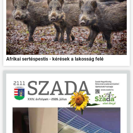
ÖNKORMÁNYZAT
Afrikai sertéspestis - kérések a lakosság felé
ÜGYINTÉZÉS
KÖZÖSSÉG
HÍREK
VÁLASZTÁSOK