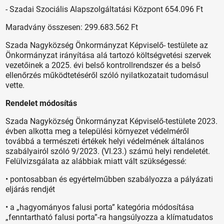
- Szadai Szociális Alapszolgáltatási Központ 654.096 Ft
Maradvány összesen: 299.683.562 Ft
Szada Nagyközség Önkormányzat Képviselő- testülete az
Önkormányzat irányítása alá tartozó költségvetési szervek
vezetőinek a 2025. évi belső kontrollrendszer és a belső
ellenőrzés működtetéséről szóló nyilatkozatait tudomásul
vette.
Rendelet módosítás
Szada Nagyközség Önkormányzat Képviselő-testülete 2023.
évben alkotta meg a települési környezet védelméről
továbbá a természeti értékek helyi védelmének általános
szabályairól szóló 9/2023. (VI.23.) számú helyi rendeletét.
Felülvizsgálata az alábbiak miatt vált szükségessé:
• pontosabban és egyértelműbben szabályozza a pályázati
eljárás rendjét
• a „hagyományos falusi porta” kategória módosítása
„fenntartható falusi porta”-ra hangsúlyozza a klímatudatos