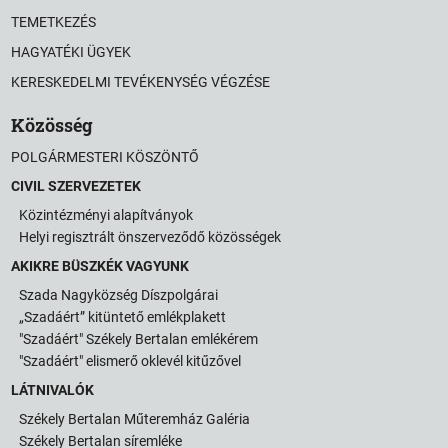
TEMETKEZÉS
HAGYATÉKI ÜGYEK
KERESKEDELMI TEVÉKENYSÉG VÉGZÉSE
Közösség
POLGÁRMESTERI KÖSZÖNTŐ
CIVIL SZERVEZETEK
Közintézményi alapítványok
Helyi regisztrált önszerveződő közösségek
AKIKRE BÜSZKÉK VAGYUNK
Szada Nagyközség Díszpolgárai
„Szadáért” kitüntető emlékplakett
"Szadáért" Székely Bertalan emlékérem
"Szadáért" elismerő oklevél kitűzővel
LÁTNIVALÓK
Székely Bertalan Műteremház Galéria
Székely Bertalan síremléke