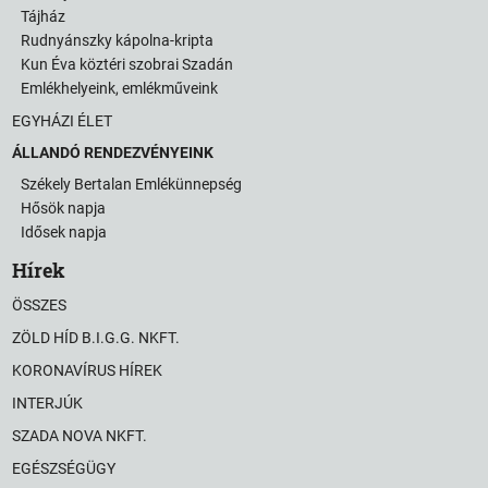
Tájház
Rudnyánszky kápolna-kripta
Kun Éva köztéri szobrai Szadán
Emlékhelyeink, emlékműveink
EGYHÁZI ÉLET
ÁLLANDÓ RENDEZVÉNYEINK
Székely Bertalan Emlékünnepség
Hősök napja
Idősek napja
Hírek
ÖSSZES
ZÖLD HÍD B.I.G.G. NKFT.
KORONAVÍRUS HÍREK
INTERJÚK
SZADA NOVA NKFT.
EGÉSZSÉGÜGY