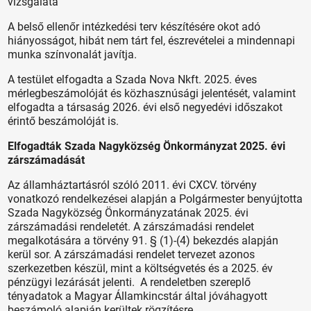
vizsgálata
A belső ellenőr intézkedési terv készítésére okot adó
hiányosságot, hibát nem tárt fel, észrevételei a mindennapi
munka színvonalát javítja.
A testület elfogadta a Szada Nova Nkft. 2025. éves
mérlegbeszámolóját és közhasznúsági jelentését, valamint
elfogadta a társaság 2026. évi első negyedévi időszakot
érintő beszámolóját is.
Elfogadták Szada Nagyközség Önkormányzat 2025. évi
zárszámadását
Az államháztartásról szóló 2011. évi CXCV. törvény
vonatkozó rendelkezései alapján a Polgármester benyújtotta
Szada Nagyközség Önkormányzatának 2025. évi
zárszámadási rendeletét. A zárszámadási rendelet
megalkotására a törvény 91. § (1)-(4) bekezdés alapján
kerül sor. A zárszámadási rendelet tervezet azonos
szerkezetben készül, mint a költségvetés és a 2025. év
pénzügyi lezárását jelenti. A rendeletben szereplő
tényadatok a Magyar Államkincstár által jóváhagyott
beszámoló alapján kerültek rögzítésre.