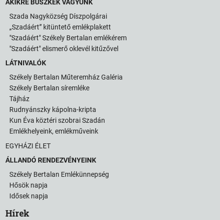
AKIKRE BÜSZKÉK VAGYUNK
Szada Nagyközség Díszpolgárai
„Szadáért” kitüntető emlékplakett
"Szadáért" Székely Bertalan emlékérem
"Szadáért" elismerő oklevél kitűzővel
LÁTNIVALÓK
Székely Bertalan Műteremház Galéria
Székely Bertalan síremléke
Tájház
Rudnyánszky kápolna-kripta
Kun Éva köztéri szobrai Szadán
Emlékhelyeink, emlékműveink
EGYHÁZI ÉLET
ÁLLANDÓ RENDEZVÉNYEINK
Székely Bertalan Emlékünnepség
Hősök napja
Idősek napja
Hírek