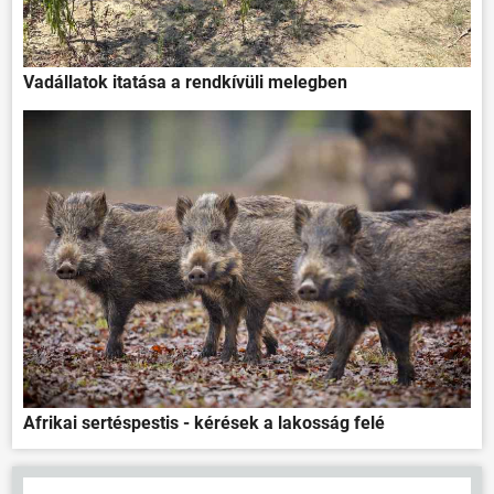
Vadállatok itatása a rendkívüli melegben
Afrikai sertéspestis - kérések a lakosság felé