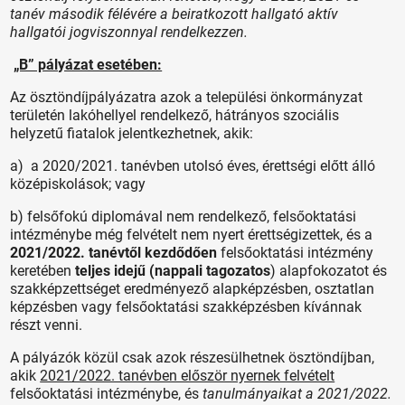
tanév második félévére a beiratkozott hallgató aktív
hallgatói jogviszonnyal rendelkezzen.
„B” pályázat esetében:
Az ösztöndíjpályázatra azok a települési önkormányzat
területén lakóhellyel rendelkező, hátrányos szociális
helyzetű fiatalok jelentkezhetnek, akik:
a) a 2020/2021. tanévben utolsó éves, érettségi előtt álló
középiskolások; vagy
b) felsőfokú diplomával nem rendelkező, felsőoktatási
intézménybe még felvételt nem nyert érettségizettek, és a
2021/2022. tanévtől kezdődően
felsőoktatási intézmény
keretében
teljes idejű (nappali tagozatos
) alapfokozatot és
szakképzettséget eredményező alapképzésben, osztatlan
képzésben vagy felsőoktatási szakképzésben kívánnak
részt venni.
A pályázók közül csak azok részesülhetnek ösztöndíjban,
akik
2021/2022. tanévben először nyernek felvételt
felsőoktatási intézménybe, és
tanulmányaikat a 2021/2022.