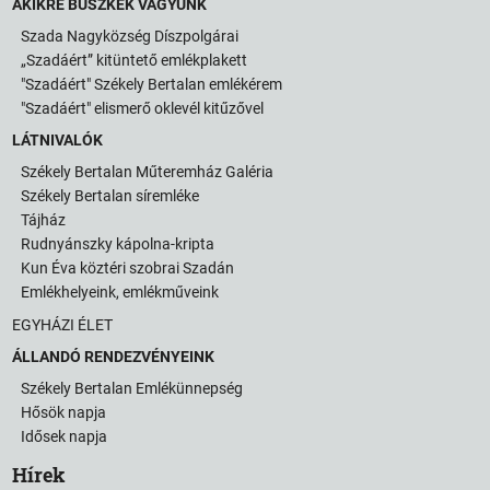
AKIKRE BÜSZKÉK VAGYUNK
Szada Nagyközség Díszpolgárai
„Szadáért” kitüntető emlékplakett
"Szadáért" Székely Bertalan emlékérem
"Szadáért" elismerő oklevél kitűzővel
LÁTNIVALÓK
Székely Bertalan Műteremház Galéria
Székely Bertalan síremléke
Tájház
Rudnyánszky kápolna-kripta
Kun Éva köztéri szobrai Szadán
Emlékhelyeink, emlékműveink
EGYHÁZI ÉLET
ÁLLANDÓ RENDEZVÉNYEINK
Székely Bertalan Emlékünnepség
Hősök napja
Idősek napja
Hírek