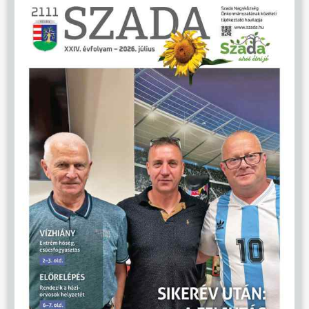
ÖNKORMÁNYZAT
ÜGYINTÉZÉS
KÖZÖSSÉG
HÍREK
VÁLASZTÁSOK