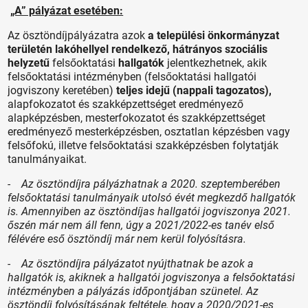
„A” pályázat esetében:
Az ösztöndíjpályázatra azok
a települési önkormányzat
területén lakóhellyel rendelkező,
hátrányos szociális
helyzetű
felsőoktatási
hallgatók
jelentkezhetnek, akik
felsőoktatási intézményben (felsőoktatási hallgatói
jogviszony keretében)
teljes idejű (nappali tagozatos),
alapfokozatot és szakképzettséget eredményező
alapképzésben, mesterfokozatot és szakképzettséget
eredményező mesterképzésben, osztatlan képzésben vagy
felsőfokú, illetve felsőoktatási szakképzésben folytatják
tanulmányaikat.
- Az ösztöndíjra pályázhatnak a 2020. szeptemberében
felsőoktatási tanulmányaik utolsó évét megkezdő hallgatók
is. Amennyiben az ösztöndíjas hallgatói jogviszonya 2021.
őszén már nem áll fenn, úgy a 2021/2022-es tanév első
félévére eső ösztöndíj már nem kerül folyósításra.
- Az ösztöndíjra pályázatot nyújthatnak be azok a
hallgatók is, akiknek a hallgatói jogviszonya a felsőoktatási
intézményben a pályázás időpontjában szünetel. Az
ösztöndíj folyósításának feltétele, hogy a 2020/2021-es