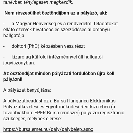
tanévben ténylegesen megkezdik.
Nem részesülhet ösztöndíjban az a pályázó, aki:
- a Magyar Honvédség és a rendvédelmi feladatokat
ellátó szervek hivatásos és szerződéses állományú
hallgatója
- doktori (PhD) képzésben vesz részt
- kizárólag külföldi intézménnyel áll hallgatói
jogviszonyban.
Az ösztöndíjat minden pályázati fordulóban újra kell
pályázni!
A pályázat benyújtása:
A pályázatbeadáshoz a Bursa Hungarica Elektronikus
Pályázatkezelési és Együttműködési Rendszerében (a
továbbiakban: EPER-Bursa rendszer) pályázói regisztráció
szükséges, melynek elérése:
https://bursa.emet.hu/paly/palybelep.aspx