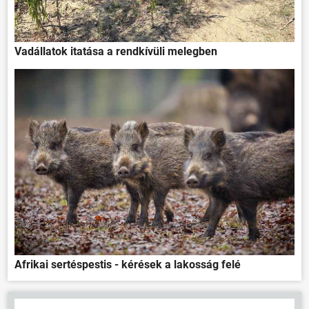
Vadállatok itatása a rendkívüli melegben
Afrikai sertéspestis - kérések a lakosság felé