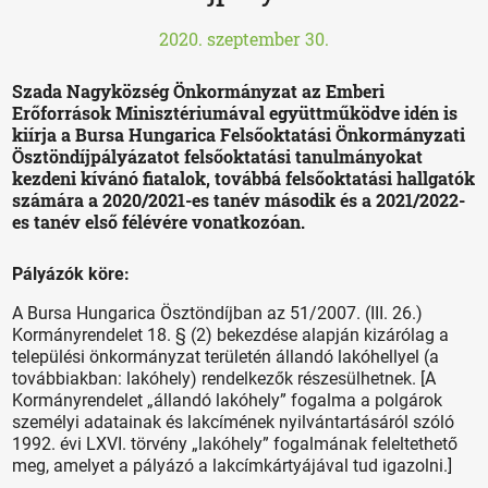
2020. szeptember 30.
Szada Nagyközség Önkormányzat az Emberi
Erőforrások Minisztériumával együttműködve idén is
kiírja a Bursa Hungarica Felsőoktatási Önkormányzati
Ösztöndíjpályázatot felsőoktatási tanulmányokat
kezdeni kívánó fiatalok, továbbá felsőoktatási hallgatók
számára a 2020/2021-es tanév második és a 2021/2022-
es tanév első félévére vonatkozóan.
Pályázók köre:
A Bursa Hungarica Ösztöndíjban az 51/2007. (III. 26.)
Kormányrendelet 18. § (2) bekezdése alapján kizárólag a
települési önkormányzat területén állandó lakóhellyel (a
továbbiakban: lakóhely) rendelkezők részesülhetnek. [A
Kormányrendelet „állandó lakóhely” fogalma a polgárok
személyi adatainak és lakcímének nyilvántartásáról szóló
1992. évi LXVI. törvény „lakóhely” fogalmának feleltethető
meg, amelyet a pályázó a lakcímkártyájával tud igazolni.]