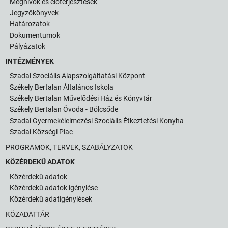
Meghívók és előterjesztések
Jegyzőkönyvek
Határozatok
Dokumentumok
Pályázatok
INTÉZMÉNYEK
Szadai Szociális Alapszolgáltatási Központ
Székely Bertalan Általános Iskola
Székely Bertalan Művelődési Ház és Könyvtár
Székely Bertalan Óvoda - Bölcsőde
Szadai Gyermekélelmezési Szociális Étkeztetési Konyha
Szadai Községi Piac
PROGRAMOK, TERVEK, SZABÁLYZATOK
KÖZÉRDEKŰ ADATOK
Közérdekű adatok
Közérdekű adatok igénylése
Közérdekű adatigénylések
KÖZADATTÁR