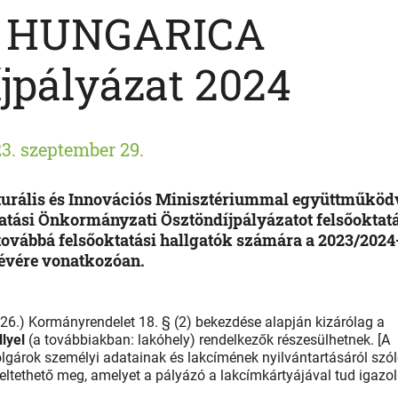
 HUNGARICA
jpályázat 2024
3. szeptember 29.
urális és Innovációs Minisztériummal együttműköd
tatási Önkormányzati Ösztöndíjpályázatot felsőoktat
továbbá felsőoktatási hallgatók számára a 2023/2024
lévére vonatkozóan.
 26.) Kormányrendelet 18. § (2) bekezdése alapján kizárólag a
lyel
(a továbbiakban: lakóhely) rendelkezők részesülhetnek. [A
lgárok személyi adatainak és lakcímének nyilvántartásáról szó
eltethető meg, amelyet a pályázó a lakcímkártyájával tud igazoln