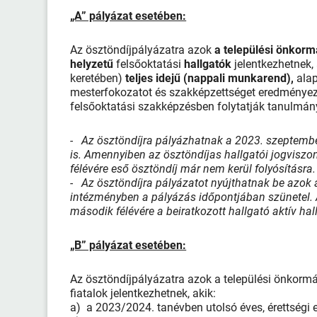
„A” pályázat esetében:
Az ösztöndíjpályázatra azok
a települési önkorm
helyzetű
felsőoktatási
hallgatók
jelentkezhetnek, 
keretében)
teljes idejű (nappali munkarend),
ala
mesterfokozatot és szakképzettséget eredményező
felsőoktatási szakképzésben folytatják tanulmán
- Az ösztöndíjra pályázhatnak a 2023. szeptembe
is. Amennyiben az ösztöndíjas hallgatói jogviszo
félévére eső ösztöndíj már nem kerül folyósításra.
- Az ösztöndíjra pályázatot nyújthatnak be azok a
intézményben a pályázás időpontjában szünetel. A
második félévére a beiratkozott hallgató aktív ha
„B” pályázat esetében:
Az ösztöndíjpályázatra azok a települési önkormán
fiatalok jelentkezhetnek, akik:
a) a 2023/2024. tanévben utolsó éves, érettségi e