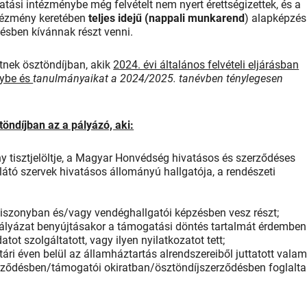
tási intézménybe még felvételt nem nyert érettségizettek, és a
ntézmény keretében
teljes idejű (nappali munkarend
) alapképzés
ésben kívánnak részt venni.
tnek ösztöndíjban, akik
2024. évi általános felvételi eljárásban
nybe és
tanulmányaikat a 2024/2025. tanévben ténylegesen
öndíjban az a pályázó, aki:
ény tisztjelöltje, a Magyar Honvédség hivatásos és szerződéses
látó szervek hivatásos állományú hallgatója, a rendészeti
ogviszonyban és/vagy vendéghallgatói képzésben vesz részt;
 pályázat benyújtásakor a támogatási döntés tartalmát érdemben
ot szolgáltatott, vagy ilyen nyilatkozatot tett;
ri éven belül az államháztartás alrendszereiből juttatott valam
ződésben/támogatói okiratban/ösztöndíjszerződésben foglalta