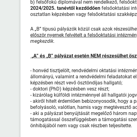
b) felsőfokú diplomával nem rendelkező, felsőokta
2024/2025. tanévtől kezdődően
felsőoktatási i
osztatlan képzésben vagy felsőoktatási szakképz
A „B” típusú pályázók közül csak azok részesülhe
először nyernek felvételt a felsőoktatási intézmé
megkezdik.
„A” és „B” pályázat esetén NEM részesülhet öszt
- honvéd tisztjelölt, rendvédelmi oktatási intézm
állományú, valamint a rendvédelmi feladatokat el
képzésben részt vevő ösztöndíjas hallgató;
- doktori (PhD) képzésben vesz részt;
- kizárólag külföldi intézménnyel áll hallgatói j
- akiről hitelt érdemlően bebizonyosodik, hogy a
befolyásoló, valótlan, hamis vagy megtévesztő adat
- aki a pályázat benyújtását megelőző három naptá
támogatással összefüggésben a támogatási szer
önhibájából nem vagy csak részben teljesítette.