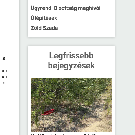
Ügyrendi Bizottság meghívói
Útépítések
Zöld Szada
Legfrissebb
e.
A
bejegyzések
andó
rmai
nia