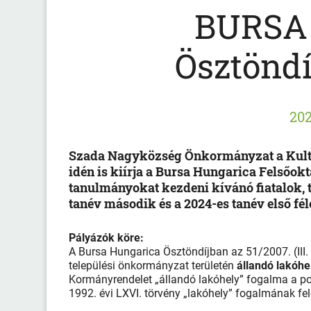
BURSA
Ösztöndí
202
Szada Nagyközség Önkormányzat a Kult
idén is kiírja a Bursa Hungarica Felsőok
tanulmányokat kezdeni kívánó fiatalok, 
tanév második és a 2024-es tanév első fé
Pályázók köre:
A Bursa Hungarica Ösztöndíjban az 51/2007. (III.
települési önkormányzat területén
állandó lakóhel
Kormányrendelet „állandó lakóhely” fogalma a po
1992. évi LXVI. törvény „lakóhely” fogalmának fel