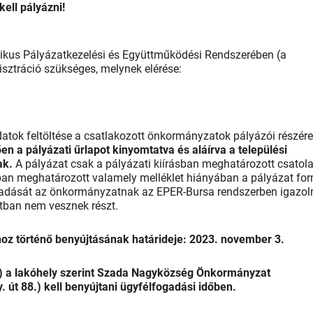
kell pályázni!
ikus Pályázatkezelési és Együttműködési Rendszerében (a
sztráció szükséges, melynek elérése:
adatok feltöltése a csatlakozott önkormányzatok pályázói részér
en a pályázati űrlapot kinyomtatva és aláírva a települési
ak.
A pályázat csak a pályázati kiírásban meghatározott csatol
ásban meghatározott valamely melléklet hiányában a pályázat fo
gadását az önkormányzatnak az EPER-Bursa rendszerben igazol
tban nem vesznek részt.
oz történő benyújtásának határideje: 2023. november 3.
n) a lakóhely szerint Szada Nagyközség Önkormányzat
 út 88.) kell benyújtani ügyfélfogadási időben.