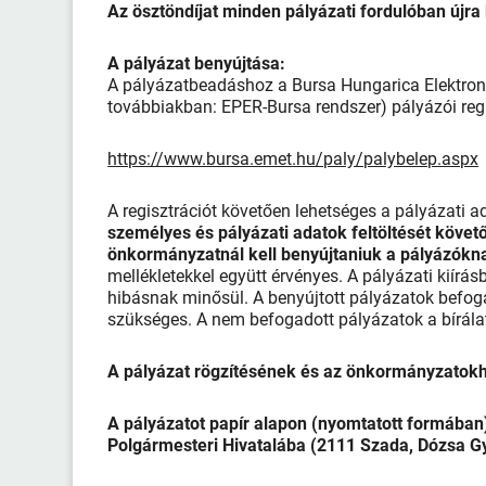
Az ösztöndíjat minden pályázati fordulóban újra 
A pályázat benyújtása:
A pályázatbeadáshoz a Bursa Hungarica Elektron
továbbiakban: EPER-Bursa rendszer) pályázói regi
https://www.bursa.emet.hu/paly/palybelep.aspx
A regisztrációt követően lehetséges a pályázati 
személyes és pályázati adatok feltöltését követő
önkormányzatnál kell benyújtaniuk a pályázókn
mellékletekkel együtt érvényes. A pályázati kiír
hibásnak minősül. A benyújtott pályázatok befo
szükséges. A nem befogadott pályázatok a bírála
A pályázat rögzítésének és az önkormányzatokh
A pályázatot papír alapon (nyomtatott formába
Polgármesteri Hivatalába (2111 Szada, Dózsa Gy.