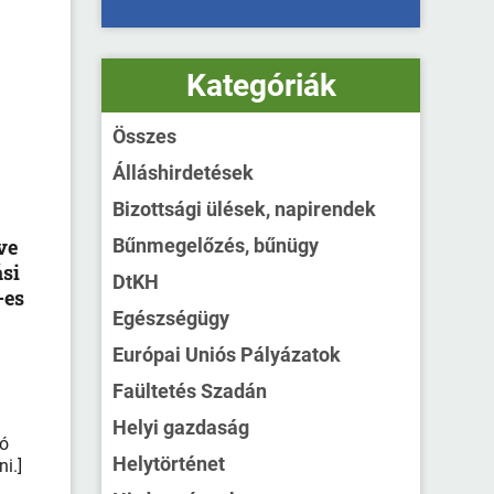
Kategóriák
Összes
Álláshirdetések
Bizottsági ülések, napirendek
ve
Bűnmegelőzés, bűnügy
ási
DtKH
-es
Egészségügy
Európai Uniós Pályázatok
Faültetés Szadán
Helyi gazdaság
ló
Helytörténet
i.]