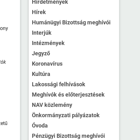
Hirdetmények
Hírek
Humánügyi Bizottság meghívói
zony
Interjúk
Intézmények
Jegyző
tók
Koronavírus
Kultúra
Lakossági felhívások
Meghívók és előterjesztések
NAV közlemény
Önkormányzati pályázatok
zetű
Óvoda
Pénzügyi Bizottság meghívói