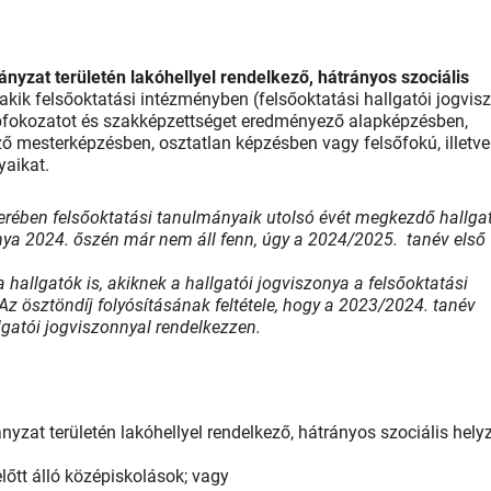
ányzat területén lakóhellyel rendelkező,
hátrányos szociális
akik felsőoktatási intézményben (felsőoktatási hallgatói jogvis
pfokozatot és szakképzettséget eredményező alapképzésben,
 mesterképzésben, osztatlan képzésben vagy felsőfokú, illetve
yaikat.
rében felsőoktatási tanulmányaik utolsó évét megkezdő hallga
nya 2024. őszén már nem áll fenn, úgy a 2024/2025. tanév első
 hallgatók is, akiknek a hallgatói jogviszonya a felsőoktatási
z ösztöndíj folyósításának feltétele, hogy a 2023/2024. tanév
llgatói jogviszonnyal rendelkezzen.
yzat területén lakóhellyel rendelkező, hátrányos szociális hely
lőtt álló középiskolások; vagy