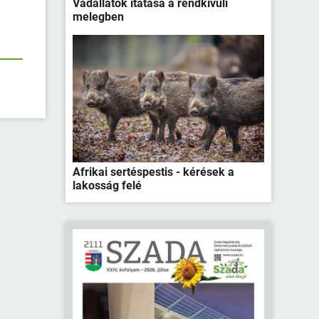
Vadállatok itatása a rendkívüli
melegben
Afrikai sertéspestis - kérések a
lakosság felé