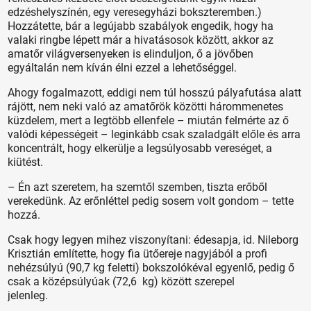
edzéshelyszínén, egy veresegyházi bokszteremben.)
Hozzátette, bár a legújabb szabályok engedik, hogy ha
valaki ringbe lépett már a hivatásosok között, akkor az
amatőr világversenyeken is elinduljon, ő a jövőben
egyáltalán nem kíván élni ezzel a lehetőséggel.
Ahogy fogalmazott, eddigi nem túl hosszú pályafutása alatt
rájött, nem neki való az amatőrök közötti hárommenetes
küzdelem, mert a legtöbb ellenfele – miután felmérte az ő
valódi képességeit – leginkább csak szaladgált előle és arra
koncentrált, hogy elkerülje a legsúlyosabb vereséget, a
kiütést.
– Én azt szeretem, ha szemtől szemben, tiszta erőből
verekedünk. Az erőnléttel pedig sosem volt gondom – tette
hozzá.
Csak hogy legyen mihez viszonyítani: édesapja, id. Nileborg
Krisztián említette, hogy fia ütőereje nagyjából a profi
nehézsúlyú (90,7 kg feletti) bokszolókéval egyenlő, pedig ő
csak a középsúlyúak (72,6 kg) között szerepel
jelenleg.