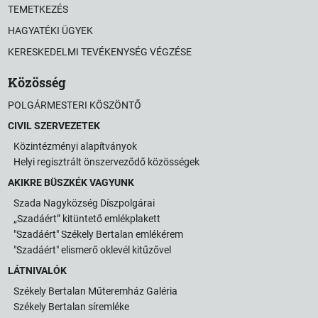
TEMETKEZÉS
HAGYATÉKI ÜGYEK
KERESKEDELMI TEVÉKENYSÉG VÉGZÉSE
Közösség
POLGÁRMESTERI KÖSZÖNTŐ
CIVIL SZERVEZETEK
Közintézményi alapítványok
Helyi regisztrált önszerveződő közösségek
AKIKRE BÜSZKÉK VAGYUNK
Szada Nagyközség Díszpolgárai
„Szadáért” kitüntető emlékplakett
"Szadáért" Székely Bertalan emlékérem
"Szadáért" elismerő oklevél kitűzővel
LÁTNIVALÓK
Székely Bertalan Műteremház Galéria
Székely Bertalan síremléke