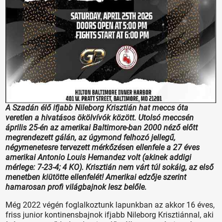
A Szadán élő ifjabb Nileborg Krisztián hat meccs óta
veretlen a hivatásos ökölvívók között. Utolsó meccsén
április 25-én az amerikai Baltimore-ban 2000 néző előtt
megrendezett gálán, az úgymond felhozó jellegű,
négymenetesre tervezett mérkőzésen ellenfele a 27 éves
amerikai Antonio Louis Hernandez volt (akinek addigi
mérlege: 7-23-4; 4 KO). Krisztián nem várt túl sokáig, az első
menetben kiütötte ellenfelét! Amerikai edzője szerint
hamarosan profi világbajnok lesz belőle.
Még 2022 végén foglalkoztunk lapunkban az akkor 16 éves,
friss junior kontinensbajnok ifjabb Nileborg Krisztiánnal, aki