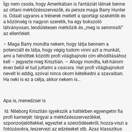
Így nem csoda, hogy Amerikában is fantáziát látnak benne
az ottani mérkőzésszervezők, és persze maga Barry Hunter
is. Odaát ugyanis a trénerek mellett a sportági szakértők és
a közönség is nagyon szeretik, ha egy bokszoló
látványosan, lendületesen mérkőzik és „meg is semmisíti”
az ellenfeleit.
– Maga Barry mondta nekem, hogy látja bennem a
potenciált és látja, hogy végig tudom vinni azt a munkát,
ami a felnőttek közötti profi világbajnoki cím elhódításához
kell – jegyezte meg Krisztián. – Ahogy mondta, két-három
éven belül el tud juttatni a csúcsra. Hat profi világbajnokot
nevelt ki eddig, szóval nincs okom kételkedni a szavaiban.
Ha neki is ez a célja, akkor nekem is…
Apa is, menedzser is
Id. Nileborg Krisztián igyekszik a háttérben egyengetni fia
profi karrierjét: tárgyal a mérkőzésszervezőkkel,
szponzorjelöltekkel, egyeztet a szerződésekről, hozza-viszi a
fotózásokra, leszervezi az edzéseket stb. Azaz klasszikus