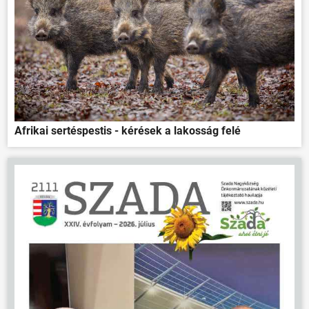
ÖNKORMÁNYZAT
Afrikai sertéspestis - kérések a lakosság felé
ÜGYINTÉZÉS
KÖZÖSSÉG
HÍREK
VÁLASZTÁSOK