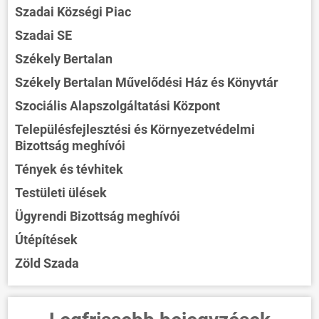
Szadai Községi Piac
Szadai SE
Székely Bertalan
Székely Bertalan Művelődési Ház és Könyvtár
Szociális Alapszolgáltatási Központ
Településfejlesztési és Környezetvédelmi
Bizottság meghívói
Tények és tévhitek
Testületi ülések
Ügyrendi Bizottság meghívói
Útépítések
Zöld Szada