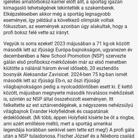
ígéretes amatőrboksz-karrier előtt állt, a sportág igazán
kimagasló tehetségének tekintették a szakemberek.
Elképzeléseiben akkor még a sportág legnagyobb
eseményei, így például a következő olimpiák voltak
fókuszban, az események azonban úgy alakultak, hogy a
profi boksz felé vette az irányt.
Vegyük is sorra ezeket! 2023 májusában a 71 kg-ok között
második lett az ifjúsági Európa-bajnokságon, ugyanezen év
de­cemberében a New School Promotion (NSP) szervezte
gálán első profiboksz-mérkőzésén már az első menetben
kiütötte a nálánál három évvel idősebb, 20 esztendős
bosnyák Aleksandar Zavisicet. 2024-ben 75 kg-ban ismét
második lett az ifjúsági Eb-n, az őszi ifjúsági
világbajnokságon pedig a nyolcaddöntőben esett ki. E kettő
között, májusban megnyerte második hivatásos mérkőzését
is, szintén az NSP által összehozott eseményen. Itt
felkeltette az est sztárvendégének, a négyszeres nehézsúlyú
világbajnok Evander Holyfieldnek és csapatának
érdeklődését. (Mi több, éppen Holyfield kísérte be őt a ringbe,
ami azért említésre méltó, mert a sportág amerikai
legendája korábban senkivel sem tette ezt meg!) A profi gála
után a NSP tulajdonosa, Fischer József és a Nileborg család