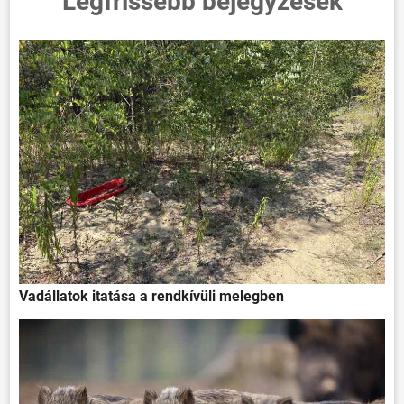
Legfrissebb bejegyzések
Vadállatok itatása a rendkívüli melegben