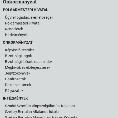
Önkormányzat
POLGÁRMESTERI HIVATAL
Ügyfélfogadás, elérhetőségek
Polgármesteri Hivatal
Rendeletek
Hirdetmények
ÖNKORMÁNYZAT
Képviselő-testület
Bizottsági tagok
Bizottsági ülések, napirendek
Meghívók és előterjesztések
Jegyzőkönyvek
Határozatok
Dokumentumok
Pályázatok
INTÉZMÉNYEK
Szadai Szociális Alapszolgáltatási Központ
Székely Bertalan Általános Iskola
Székely Bertalan Művelődési Ház és Könyvtár