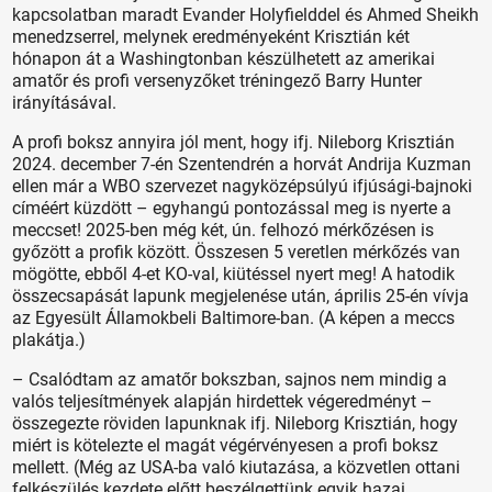
kapcsolatban maradt Evander Holyfielddel és Ahmed Sheikh
menedzserrel, melynek eredményeként Krisztián két
hónapon át a Washingtonban készülhetett az amerikai
amatőr és profi versenyzőket tréningező Barry Hunter
irányításával.
A profi boksz annyira jól ment, hogy ifj. Nileborg Krisztián
2024. de­cember 7-én Szentendrén a horvát Andrija Kuzman
ellen már a WBO szervezet nagyközépsúlyú ifjúsági-bajnoki
címéért küzdött – egyhangú pontozással meg is nyerte a
meccset! 2025-ben még két, ún. felhozó mérkőzésen is
győzött a profik között. Összesen 5 veretlen mérkőzés van
mögötte, ebből 4-et KO-val, kiütéssel nyert meg! A hatodik
összecsapását lapunk megjelenése után, április 25-én vívja
az Egyesült Államokbeli Baltimore-ban. (A képen a meccs
plakátja.)
– Csalódtam az amatőr bokszban, sajnos nem mindig a
valós teljesítmények alapján hirdettek végeredményt –
összegezte röviden lapunknak ifj. Nileborg Krisztián, hogy
miért is kötelezte el magát végérvényesen a profi boksz
mellett. (Még az USA-ba való kiutazása, a közvetlen ottani
felkészülés kezdete előtt beszélgettünk egyik hazai