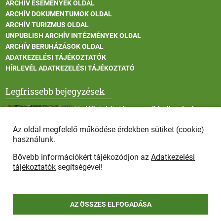
ARCHÍV ESEMÉNYEK OLDAL
ARCHÍV DOKUMENTUMOK OLDAL
ARCHÍV TURIZMUS OLDAL
UNPUBLISH ARCHÍV INTÉZMÉNYEK OLDAL
ARCHÍV BERUHÁZÁSOK OLDAL
ADATKEZELÉSI TÁJÉKOZTATÓK
HÍRLEVÉL ADATKEZELÉSI TÁJÉKOZTATÓ
Legfrissebb bejegyzések
Vadállatok itatása a rendkívüli melegben
Az oldal megfelelő működése érdekben sütiket (cookie)
használunk.
Bővebb információkért tájékozódjon az
Adatkezelési
Afrikai sertéspestis - kérések a lakosság felé
tájékoztatók
segítségével!
AZ ÖSSZES ELFOGADÁSA