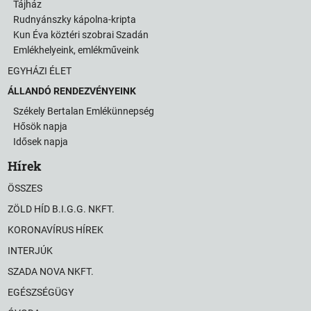
Tájház
Rudnyánszky kápolna-kripta
Kun Éva köztéri szobrai Szadán
Emlékhelyeink, emlékműveink
EGYHÁZI ÉLET
ÁLLANDÓ RENDEZVÉNYEINK
Székely Bertalan Emlékünnepség
Hősök napja
Idősek napja
Hírek
ÖSSZES
ZÖLD HÍD B.I.G.G. NKFT.
KORONAVÍRUS HÍREK
INTERJÚK
SZADA NOVA NKFT.
EGÉSZSÉGÜGY