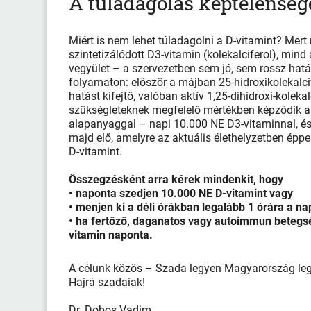
A túladagolás képtelenség
Miért is nem lehet túladagolni a D-vitamint? Me
szintetizálódott D3-vitamin (kolekalciferol), min
vegyület – a szervezetben sem jó, sem rossz hatás
folyamaton: először a májban 25-hidroxikolekalcife
hatást kifejtő, valóban aktív 1,25-dihidroxi-koleka
szükségleteknek megfelelő mértékben képződik a 
alapanyaggal – napi 10.000 NE D3-vitaminnal, és 
majd elő, amelyre az aktuális élethelyzetben éppe
D-vitamint.
Összegzésként arra kérek mindenkit, hogy
• naponta szedjen 10.000 NE D-vitamint vagy
• menjen ki a déli órákban legalább 1 órára a n
• ha fertőző, daganatos vagy autoimmun betegs
vitamin naponta.
A célunk közös – Szada legyen Magyarország leg
Hajrá szadaiak!
Dr. Dobos Vadim