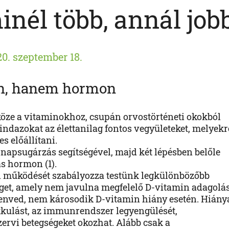
nél több, annál job
0. szeptember 18.
in, hanem hormon
öze a vitaminokhoz, csupán orvostörténeti okokból
dazokat az élettanilag fontos vegyületeket, melyekr
s előállítani.
a napsugárzás segítségével, majd két lépésben belőle
as hormon (1).
n működését szabályozza testünk legkülönbözőbb
séget, amely nem javulna megfelelő D-vitamin adagolás
enved, nem károsodik D-vitamin hiány esetén. Hiány
itkulást, az immunrendszer legyengülését,
ervi betegségeket okozhat. Alább csak a