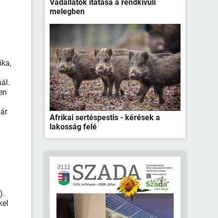
Vadállatok itatása a rendkívüli
melegben
ika,
ál.
en
már
Afrikai sertéspestis - kérések a
lakosság felé
).
kel