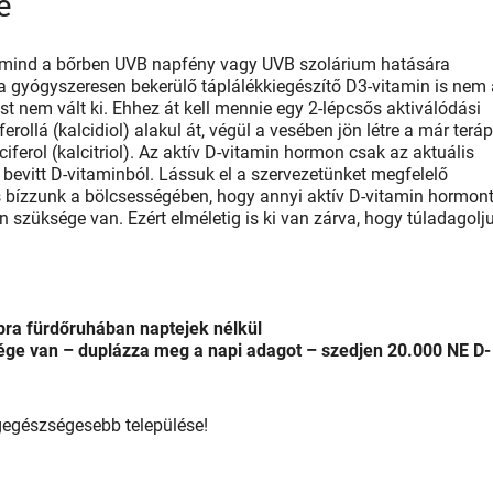
e
rt mind a bőrben UVB napfény vagy UVB szolárium hatására
d a gyógyszeresen bekerülő táplálékkiegészítő D3-vitamin is nem 
t nem vált ki. Ehhez át kell mennie egy 2-lépcsős aktiválódási
rollá (kalcidiol) alakul át, végül a vesében jön létre a már terá
lciferol (kalcitriol). Az aktív D-vitamin hormon csak az aktuális
bevitt D-vitaminból. Lássuk el a szervezetünket megfelelő
bízzunk a bölcsességében, hogy annyi aktív D-vitamin hormont 
n szüksége van. Ezért elméletig is ki van zárva, hogy túladagolj
apra fürdőruhában naptejek nélkül
ége van – duplázza meg a napi adagot – szedjen 20.000 NE D-
egészségesebb települése!