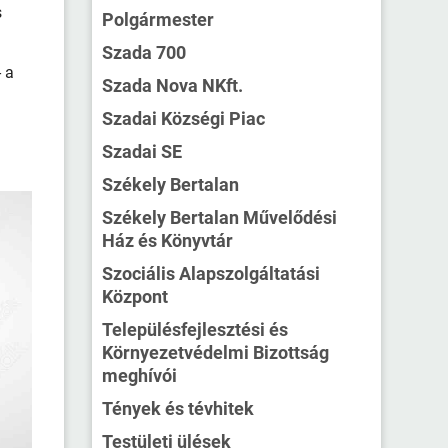
s
Polgármester
Szada 700
 a
Szada Nova NKft.
Szadai Községi Piac
Szadai SE
Székely Bertalan
Székely Bertalan Művelődési
Ház és Könyvtár
Szociális Alapszolgáltatási
Központ
Településfejlesztési és
Környezetvédelmi Bizottság
meghívói
Tények és tévhitek
Testületi ülések