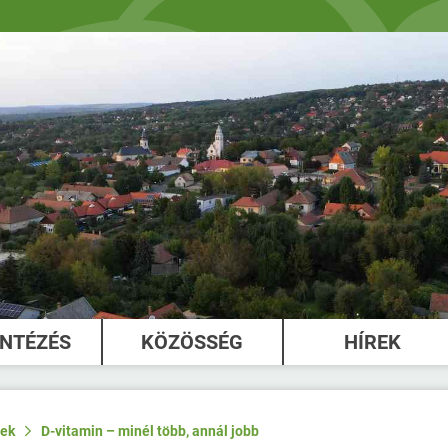
INTÉZÉS
KÖZÖSSÉG
HÍREK
rek
D-vitamin – minél több, annál jobb