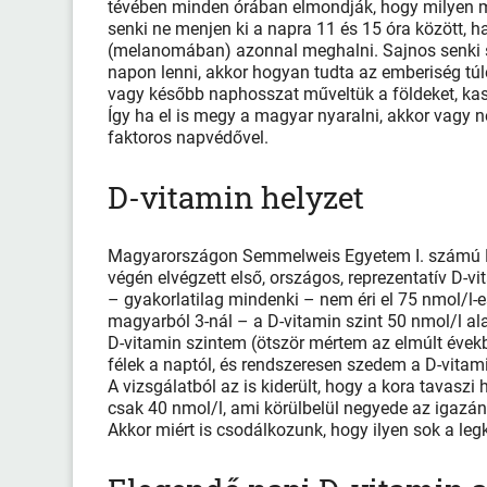
tévében minden órában elmondják, hogy milyen 
senki ne menjen ki a napra 11 és 15 óra között, 
(melanomában) azonnal meghalni. Sajnos senki se
napon lenni, akkor hogyan tudta az emberiség tú
vagy később naphosszat műveltük a földeket, kas
Így ha el is megy a magyar nyaralni, akkor vagy
faktoros napvédővel.
D-vitamin helyzet
Magyarországon Semmelweis Egyetem I. számú Bel
végén elvégzett első, országos, reprezentatív D-
– gyakorlatilag mindenki – nem éri el 75 nmol/l-e
magyarból 3-nál – a D-vitamin szint 50 nmol/l ala
D-vitamin szintem (ötször mértem az elmúlt éve
félek a naptól, és rendszeresen szedem a D-vitam
A vizsgálatból az is kiderült, hogy a kora tavasz
csak 40 nmol/l, ami körülbelül negyede az igazá
Akkor miért is csodálkozunk, hogy ilyen sok a l