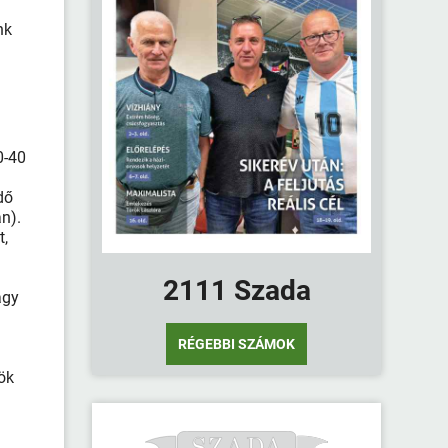
nk
s
0-40
dő
an).
t,
2111 Szada
agy
RÉGEBBI SZÁMOK
ök