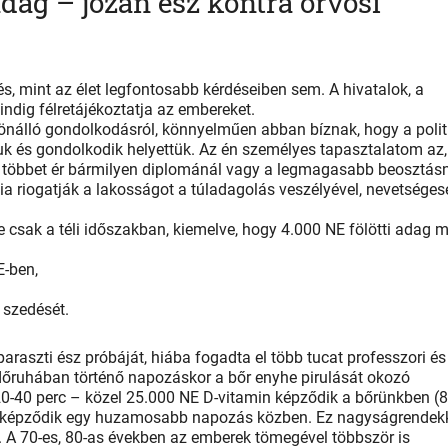
dag – józan ész kontra orvosi
, mint az élet legfontosabb kérdéseiben sem. A hivatalok, a
ndig félretájékoztatja az embereket.
önálló gondolkodásról, könnyelműen abban bíznak, hogy a polit
uk és gondolkodik helyettük. Az én személyes tapasztalatom az,
z többet ér bármilyen diplománál vagy a legmagasabb beosztásn
ia riogatják a lakosságot a túladagolás veszélyével, nevetséges
 csak a téli időszakban, kiemelve, hogy 4.000 NE fölötti adag 
E-ben,
 szedését.
 paraszti ész próbáját, hiába fogadta el több tucat professzori és
dőruhában történő napozáskor a bőr enyhe pirulását okozó
0-40 perc – közel 25.000 NE D-vitamin képződik a bőrünkben (8
s képződik egy huzamosabb napozás közben. Ez nagyságrendek
. A 70-es, 80-as években az emberek tömegével többször is