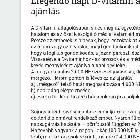
Elegendő napi D-vitamin a
ajánlás
A D-vitamin adagolásában sincs meg az egyetértés
hatalom és az őket kiszolgáló média, valamiért mi
Persze az emberek is hibásak, hogy leszoktak az 
az állam vagy az orvoslás, majd gondoskodik ról
hogy a logikus gondolkodás, a józan paraszti és
Visszatérve a D-vitaminhoz - az orvosok és a méd
kevés mennyiséget ajánlva a napi bevitelre.
A magyar ajánlás 2.000 NE szedését javasolva, de
mérgező. Három ponton is téves ez az ajánlás:
a) „mérgező” felső határ meghatározása 4.000 N
b) napi adag elégtelensége,
c) csak a téli kora tavaszi hónapokban javasolják
Sajnos a fenti orvosi ajánlás sem állja ki a józan
doktori diplomával rendelkező ember. Nyáron für
napsugárzás hatására – bőrtípustól függően ez 2
Ha tovább vagyunk a napon - akár 100.000 NE i
több, mint az orvosok szerint „mérgező” 4.000 NE