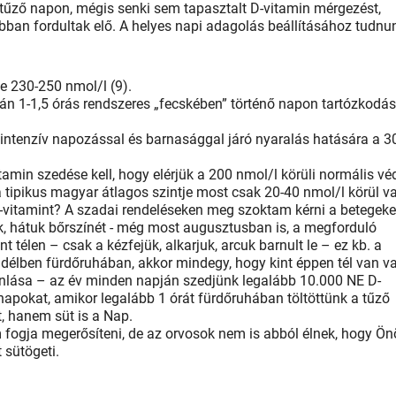
a tűző napon, mégis senki sem tapasztalt D-vitamin mérgezést,
ábban fordultak elő. A helyes napi adagolás beállításához tudnu
e 230-250 nmol/l (9).
án 1-1,5 órás rendszeres „fecskében” történő napon tartózkodá
 intenzív napozással és barnasággal járó nyaralás hatására a 3
tamin szedése kell, hogy elérjük a 200 nmol/l körüli normális vé
a tipikus magyar átlagos szintje most csak 20-40 nmol/l körül v
D-vitamint? A szadai rendeléseken meg szoktam kérni a betegeke
k, hátuk bőrszínét - még most augusztusban is, a megforduló
télen – csak a kézfejük, alkarjuk, arcuk barnult le – ez kb. a
 délben fürdőruhában, akkor mindegy, hogy kint éppen tél van v
ánlása – az év minden napján szedjünk legalább 10.000 NE D-
 napokat, amikor legalább 1 órát fürdőruhában töltöttünk a tűző
, hanem süt is a Nap.
m fogja megerősíteni, de az orvosok nem is abból élnek, hogy Ön
 sütögeti.