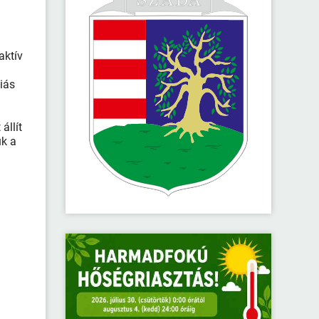
aktív
piás
állít
uk a