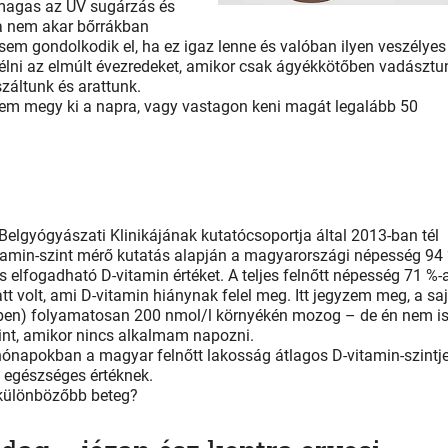
magas az UV sugárzás és
ha nem akar bőrrákban
m gondolkodik el, ha ez igaz lenne és valóban ilyen veszélyes
lélni az elmúlt évezredeket, amikor csak ágyékkötőben vadásztu
záltunk és arattunk.
 nem megy ki a napra, vagy vastagon keni magát legalább 50
gyógyászati Klinikájának kutatócsoportja által 2013-ban tél
vitamin-szint mérő kutatás alapján a magyarországi népesség 94
s elfogadható D-vitamin értéket. A teljes felnőtt népesség 71 %-
tt volt, ami D-vitamin hiánynak felel meg. Itt jegyzem meg, a sa
kben) folyamatosan 200 nmol/l környékén mozog – de én nem i
int, amikor nincs alkalmam napozni.
i hónapokban a magyar felnőtt lakosság átlagos D-vitamin-szintj
n egészséges értéknek.
egkülönbözőbb beteg?