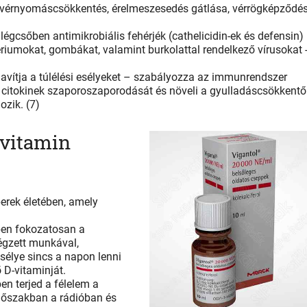
 – vérnyomáscsökkentés, érelmeszesedés gátlása, vérrögképződé
.
légcsőben antimikrobiális fehérjék (cathelicidin-ek és defensin)
riumokat, gombákat, valamint burkolattal rendelkező vírusokat -
javítja a túlélési esélyeket – szabályozza az immunrendszer
 citokinek szaporoszaporodását és növeli a gyulladáscsökkentő
gozik. (7)
-vitamin
erek életében, amely
ben fokozatosan a
égzett munkával,
esélye sincs a napon lenni
 D-vitaminját.
en terjed a félelem a
időszakban a rádióban és