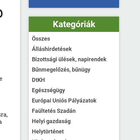
b
Kategóriák
Összes
Álláshirdetések
Bizottsági ülések, napirendek
Bűnmegelőzés, bűnügy
e
DtKH
Egészségügy
Európai Uniós Pályázatok
Faültetés Szadán
ra,
a
Helyi gazdaság
Helytörténet