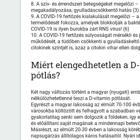
8. A szív- és érrendszeri betegségeket megelőzi
megakadályozása, gyulladáscsökkentő hatás (3)
9. A COVID-19 fertőzés kialakulását megelőzi – a 
termelődését fokozza, amelyek blokkolják a bakté
COVID-19 is ilyen burokba zárt RNS vírus! (6)
10. A COVID-19 fertőzés súlyosságát mérsékli és 
működését, a tüdőben csökkenti a gyulladáskeltő
citokinek szintjét is, azaz a citokin vihar ellen dol
Miért elengedhetetlen a D
pótlás?
Két nagy változás történt a magyar (nyugati) emb
nélkülözhetetlenné teszi a D-vitamin pótlását.
Egyrészt a magyar lakosság az elmúlt 70-100 év
városokba költözött és felhagyott a szabadban v
gyakorlatilag senki sem dolgozik a földeken, így 
és előállítani saját magának a mindennapi betevő
Másrészt, az elmúlt 20-30 évben a lakosság köréb
napsugárzás állítólagos káros hatásaitól. Nyári 