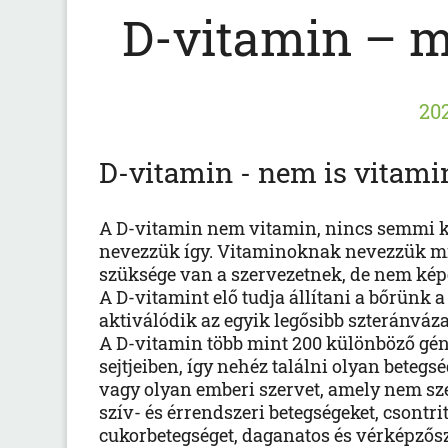
D-vitamin – mi
202
D-vitamin - nem is vitam
A D-vitamin nem vitamin, nincs semmi k
nevezzük így. Vitaminoknak nevezzük min
szüksége van a szervezetnek, de nem képe
A D-vitamint elő tudja állítani a bőrünk 
aktiválódik az egyik legősibb szteránváz
A D-vitamin több mint 200 különböző gé
sejtjeiben, így nehéz találni olyan beteg
vagy olyan emberi szervet, amely nem sz
szív- és érrendszeri betegségeket, csontr
cukorbetegséget, daganatos és vérképzősz