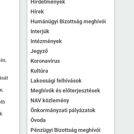
Hirdetmények
Hírek
Humánügyi Bizottság meghívói
Interjúk
Intézmények
Jegyző
dás,
Koronavírus
Kultúra
dását
Lakossági felhívások
e,
Meghívók és előterjesztések
NAV közlemény
stb
Önkormányzati pályázatok
ok
Óvoda
Pénzügyi Bizottság meghívói