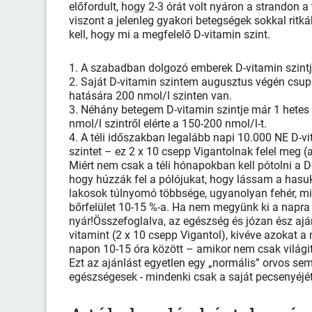
előfordult, hogy 2-3 órát volt nyáron a strandon 
viszont a jelenleg gyakori betegségek sokkal ritk
kell, hogy mi a megfelelő D-vitamin szint.
1. A szabadban dolgozó emberek D-vitamin szintj
2. Saját D-vitamin szintem augusztus végén csup
hatására 200 nmol/l szinten van.
3. Néhány betegem D-vitamin szintje már 1 hetes
nmol/l szintről elérte a 150-200 nmol/l-t.
4. A téli időszakban legalább napi 10.000 NE D-vi
szintet – ez 2 x 10 csepp Vigantolnak felel meg (
Miért nem csak a téli hónapokban kell pótolni a 
hogy húzzák fel a pólójukat, hogy lássam a hasu
lakosok túlnyomó többsége, ugyanolyan fehér, mint 
bőrfelület 10-15 %-a. Ha nem megyünk ki a napra
nyár!Összefoglalva, az egészség és józan ész aj
vitamint (2 x 10 csepp Vigantol), kivéve azokat a
napon 10-15 óra között – amikor nem csak világit
Ezt az ajánlást egyetlen egy „normális” orvos se
egészségesek - mindenki csak a saját pecsenyéjét