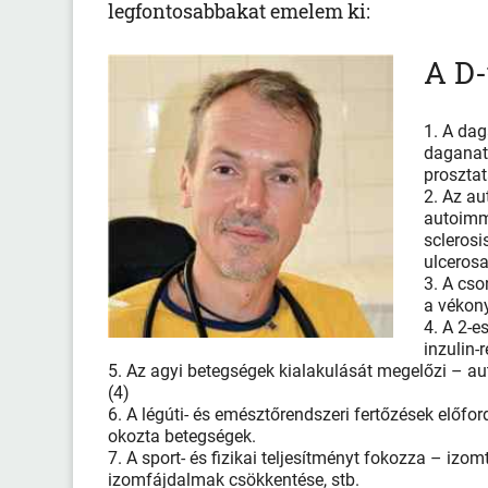
legfontosabbakat emelem ki:
A D-
1. A dag
daganato
prosztat
2. Az au
autoimmu
sclerosi
ulcerosa
3. A cso
a vékon
4. A 2-e
inzulin-
5. Az agyi betegségek kialakulását megelőzi – au
(4)
6. A légúti- és emésztőrendszeri fertőzések előfo
okozta betegségek.
7. A sport- és fizikai teljesítményt fokozza – iz
izomfájdalmak csökkentése, stb.