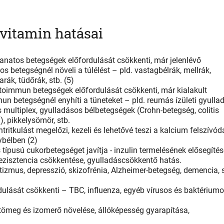
vitamin hatásai
anatos betegségek előfordulását csökkenti, már jelenlévő
s betegségnél növeli a túlélést – pld. vastagbélrák, mellrák,
arák, tüdőrák, stb. (5)
toimmun betegségek előfordulását csökkenti, már kialakult
n betegségnél enyhíti a tüneteket – pld. reumás ízületi gyulla
s multiplex, gyulladásos bélbetegségek (Crohn-betegség, colitis
), pikkelysömör, stb.
ntritkulást megelőzi, kezeli és lehetővé teszi a kalcium felszívó
ybélben (2)
s típusú cukorbetegséget javítja - inzulin termelésének elősegítés
rezisztencia csökkentése, gyulladáscsökkentő hatás.
tizmus, depresszió, skizofrénia, Alzheimer-betegség, demencia, 
rdulását csökkenti – TBC, influenza, egyéb vírusos és baktérium
omtömeg és izomerő növelése, állóképesség gyarapítása,