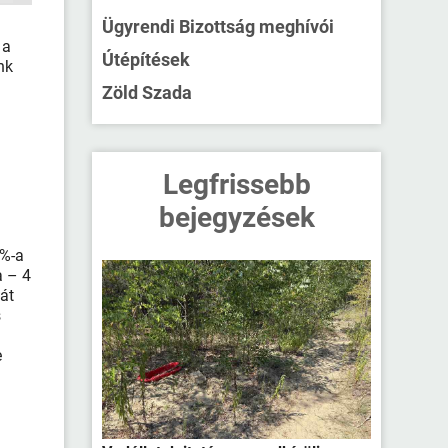
Ügyrendi Bizottság meghívói
 a
Útépítések
nk
Zöld Szada
Legfrissebb
bejegyzések
 %-a
a – 4
ját
s
e