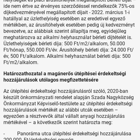
ide nem értve az érvényes szerződéssel rendelkezők 75%-os
díjkedvezményével megállapított díjait - 2022. március 1-i
hatállyal az
üzlethelyisé
g esetében az eredetivel egyező
mértékben, az árusítóhelyek esetében pedig új kedvezményt
bevezetve, az alábbiak szerint állapítja meg, egyidejűleg
meghatározva az
alkalmi helyhasználat
bérleti díjtételét is.
Üzlethelyiségek bérleti díja: 500 Ft/m2/alkalom, 50.000
Ft/hónap, 550.000 Ft/év. Árusítóhely bérleti díja: 24.000 Ft/
év, 500 Ft/alkalom. Alkalmi helyhasználat bérleti díja: 500
Ft/m2/alkalom.
Határozathozatal a magánerős útépítései érdekeltségi
hozzájárulások utólagos megfizettetésére
Az útépítési érdekeltségi hozzájárulásról szóló, 2020-ban
készült önkormányzati rendelet alapján Szada Nagyközség
Önkormányzat Képviselő-testülete az útépítési érdekeltségi
hozzájárulások mértékét az alábbi utcák esetében –
egyezően a résztvevők által vállalt anyagi hozzájárulás
mértékével – a következők szerint határozta meg:
- Panoráma utca útépítési érdekeltségi hozzájárulása
200.000,-Ft/érdekeltségi egység