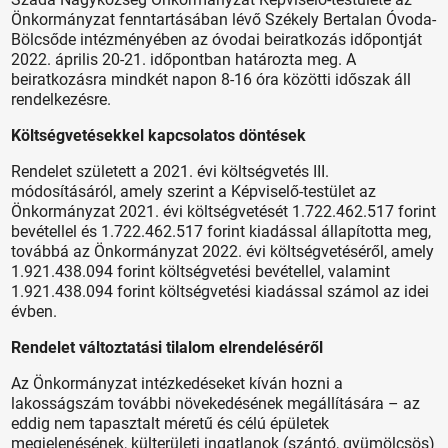
Önkormányzat fenntartásában lévő Székely Bertalan Óvoda-
Bölcsőde intézményében az óvodai beiratkozás időpontját
2022. április 20-21. időpontban határozta meg. A
beiratkozásra mindkét napon 8-16 óra közötti időszak áll
rendelkezésre.
Költségvetésekkel kapcsolatos döntések
Rendelet született a 2021. évi költségvetés III.
módosításáról, amely szerint a Képviselő-testület az
Önkormányzat 2021. évi költségvetését 1.722.462.517 forint
bevétellel és 1.722.462.517 forint kiadással állapította meg,
továbbá az Önkormányzat 2022. évi költségvetéséről, amely
1.921.438.094 forint költségvetési bevétellel, valamint
1.921.438.094 forint költségvetési kiadással számol az idei
évben.
Rendelet változtatási tilalom elrendeléséről
Az Önkormányzat intézkedéseket kíván hozni a
lakosságszám további növekedésének megállítására – az
eddig nem tapasztalt méretű és célú épületek
megjelenésének, külterületi ingatlanok (szántó, gyümölcsös)