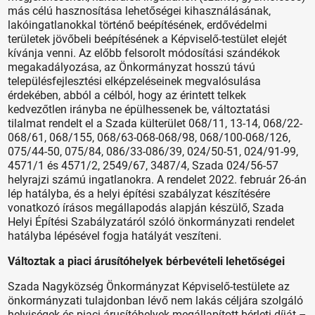
más célú hasznosítása lehetőségei kihasználásának,
lakóingatlanokkal történő beépítésének, erdővédelmi
területek jövőbeli beépítésének a Képviselő-testület elejét
kívánja venni. Az előbb felsorolt módosítási szándékok
megakadályozása, az Önkormányzat hosszú távú
településfejlesztési elképzeléseinek megvalósulása
érdekében, abból a célból, hogy az érintett telkek
kedvezőtlen irányba ne épülhessenek be, változtatási
tilalmat rendelt el a Szada külterület 068/11, 13-14, 068/22-
068/61, 068/155, 068/63-068-068/98, 068/100-068/126,
075/44-50, 075/84, 086/33-086/39, 024/50-51, 024/91-99,
4571/1 és 4571/2, 2549/67, 3487/4, Szada 024/56-57
helyrajzi számú ingatlanokra. A rendelet 2022. február 26-án
lép hatályba, és a helyi építési szabályzat készítésére
vonatkozó írásos megállapodás alapján készülő, Szada
Helyi Építési Szabályzatáról szóló önkormányzati rendelet
hatályba lépésével fogja hatályát veszíteni.
Változtak a piaci árusítóhelyek bérbevételi lehetőségei
Szada Nagyközség Önkormányzat Képviselő-testülete az
önkormányzati tulajdonban lévő nem lakás céljára szolgáló
helyiségek és piaci árusítóhelyek megállapított bérleti díját –