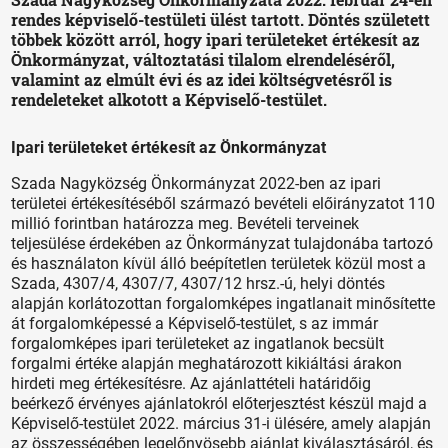
rendes képviselő-testületi ülést tartott. Döntés született
többek között arról, hogy ipari területeket értékesít az
Önkormányzat, változtatási tilalom elrendeléséről,
valamint az elmúlt évi és az idei költségvetésről is
rendeleteket alkotott a Képviselő-testület.
Ipari területeket értékesít az Önkormányzat
Szada Nagyközség Önkormányzat 2022-ben az ipari
területei értékesítéséből származó bevételi előirányzatot 110
millió forintban határozza meg. Bevételi terveinek
teljesülése érdekében az Önkormányzat tulajdonába tartozó
és használaton kívül álló beépítetlen területek közül most a
Szada, 4307/4, 4307/7, 4307/12 hrsz.-ú, helyi döntés
alapján korlátozottan forgalomképes ingatlanait minősítette
át forgalomképessé a Képviselő-testület, s az immár
forgalomképes ipari területeket az ingatlanok becsült
forgalmi értéke alapján meghatározott kikiáltási árakon
hirdeti meg értékesítésre. Az ajánlattételi határidőig
beérkező érvényes ajánlatokról előterjesztést készül majd a
Képviselő-testület 2022. március 31-i ülésére, amely alapján
az összességében legelőnyösebb ajánlat kiválasztásáról, és