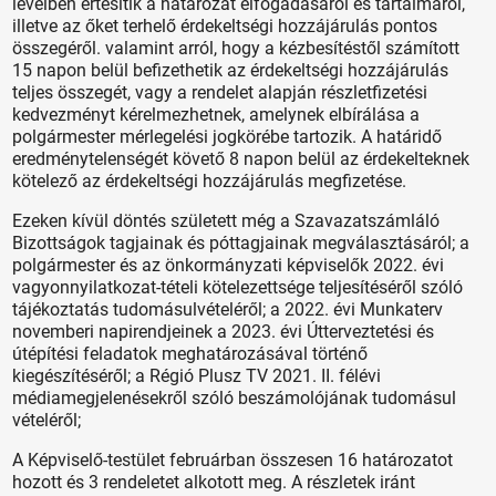
levélben értesítik a határozat elfogadásáról és tartalmáról,
illetve az őket terhelő érdekeltségi hozzájárulás pontos
összegéről. valamint arról, hogy a kézbesítéstől számított
15 napon belül befizethetik az érdekeltségi hozzájárulás
teljes összegét, vagy a rendelet alapján részletfizetési
kedvezményt kérelmezhetnek, amelynek elbírálása a
polgármester mérlegelési jogkörébe tartozik. A határidő
eredménytelenségét követő 8 napon belül az érdekelteknek
kötelező az érdekeltségi hozzájárulás megfizetése.
Ezeken kívül döntés született még a Szavazatszámláló
Bizottságok tagjainak és póttagjainak megválasztásáról; a
polgármester és az önkormányzati képviselők 2022. évi
vagyonnyilatkozat-tételi kötelezettsége teljesítéséről szóló
tájékoztatás tudomásulvételéről; a 2022. évi Munkaterv
novemberi napirendjeinek a 2023. évi Útterveztetési és
útépítési feladatok meghatározásával történő
kiegészítéséről; a Régió Plusz TV 2021. II. félévi
médiamegjelenésekről szóló beszámolójának tudomásul
vételéről;
A Képviselő-testület februárban összesen 16 határozatot
hozott és 3 rendeletet alkotott meg. A részletek iránt