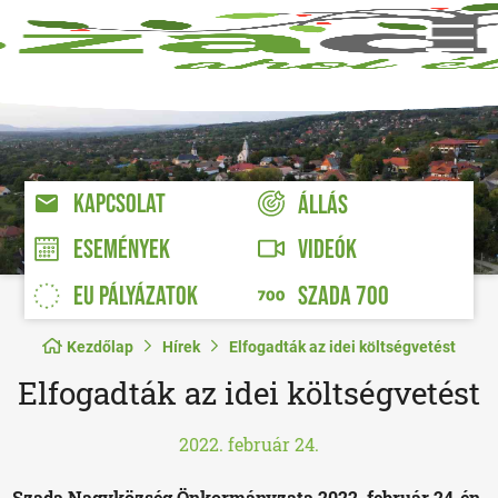
KAPCSOLAT
ÁLLÁS
VIDEÓK
ESEMÉNYEK
EU PÁLYÁZATOK
SZADA 700
Kezdőlap
Hírek
Elfogadták az idei költségvetést
Elfogadták az idei költségvetést
2022. február 24.
Szada Nagyközség Önkormányzata 2022. február 24-én