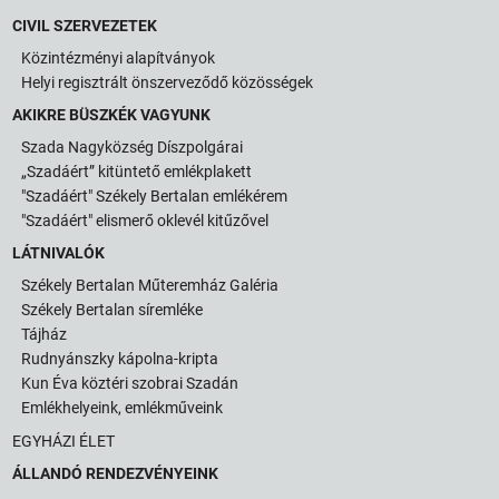
CIVIL SZERVEZETEK
Közintézményi alapítványok
Helyi regisztrált önszerveződő közösségek
AKIKRE BÜSZKÉK VAGYUNK
Szada Nagyközség Díszpolgárai
„Szadáért” kitüntető emlékplakett
"Szadáért" Székely Bertalan emlékérem
"Szadáért" elismerő oklevél kitűzővel
LÁTNIVALÓK
Székely Bertalan Műteremház Galéria
Székely Bertalan síremléke
Tájház
Rudnyánszky kápolna-kripta
Kun Éva köztéri szobrai Szadán
Emlékhelyeink, emlékműveink
EGYHÁZI ÉLET
ÁLLANDÓ RENDEZVÉNYEINK