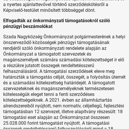
a nyertes ajánlattevővel történő szerződéskötésről a
Képviselő-testület minősített többséggel dönt.
Elfogadták az önkormányzati támogatásokról szóló
pénzügyi beszámolókat
Szada Nagyközség Önkormányzat polgármesterének a helyi
önszerveződő közösségek pénzügyi támogatásának
rendjéről szóló önkormányzati rendelete alapján az
Önkormányzat a támogatott szervezetek és
magánszemélyek számára számadási kötelezettséget ír elő
a részükre jutatott összegek rendeltetésszerű
felhasználásáról. A támogatási szerződések eleve meg
határozták a támogatás célját, összegét, a folyósítás ütemét
és a számadási kötelezettség határidejét. A támogatott
szervezeteknek és magánszemélyeknek természetesen
kötelességük eleget tenni a fenti szerződéses
kötelezettségeiknek. A 2021. évben az államháztartás
alrendszereiből nyújtott, nem normatív, céljellegű, fejlesztési
támogatásban 12 szervezet, illetve alapítvány részesült: 18
támogatási eset alapján az Önkormányzat összesen
25.028.000 forint támogatást nyújtott. A támogatási
összegek rendeltetésszerű felhasználásáról mind a 18