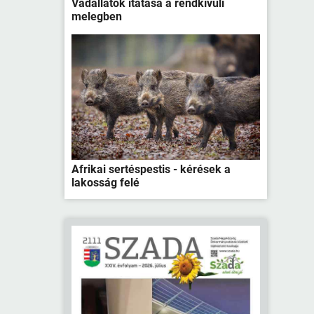
Vadállatok itatása a rendkívüli
melegben
Afrikai sertéspestis - kérések a
lakosság felé