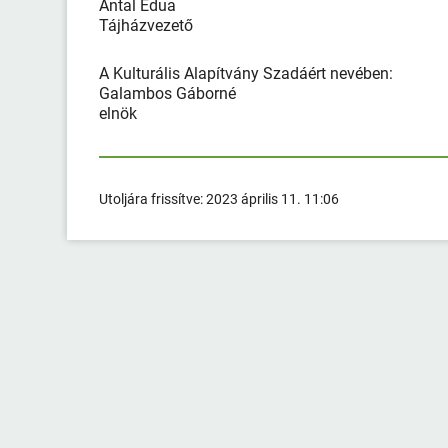
Antal Édua
Tájházvezető
A Kulturális Alapítvány Szadáért nevében:
Galambos Gáborné
elnök
Utoljára frissítve:
2023 április 11. 11:06