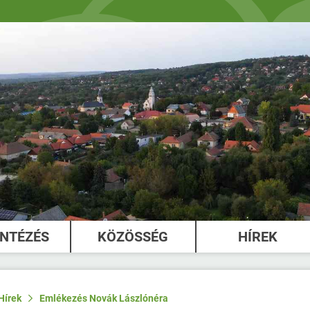
INTÉZÉS
KÖZÖSSÉG
HÍREK
Hírek
Emlékezés Novák Lászlónéra