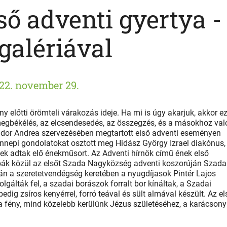
lső adventi gyertya -
galériával
22. november 29.
y előtti örömteli várakozás ideje. Ha mi is úgy akarjuk, akkor e
 megbékélés, az elcsendesedés, az összegzés, és a másokhoz val
ndor Andrea szervezésében megtartott első adventi eseményen
ünnepi gondolatokat osztott meg Hidász György Izrael diakónus,
k adtak elő énekműsort. Az Adventi hírnök című ének első
pák közül az elsőt Szada Nagyközség adventi koszorúján Szada
án a szeretetvendégség keretében a nyugdíjasok Pintér Lajos
lgálták fel, a szadai borászok forralt bor kínáltak, a Szadai
dig zsíros kenyérrel, forró teával és sült almával készült. Az el
a fény, mind közelebb kerülünk Jézus születéséhez, a karácsony