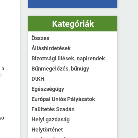
Kategóriák
Összes
Álláshirdetések
Bizottsági ülések, napirendek
Bűnmegelőzés, bűnügy
z a
ó
DtKH
Egészségügy
Európai Uniós Pályázatok
Faültetés Szadán
ső
Helyi gazdaság
Helytörténet