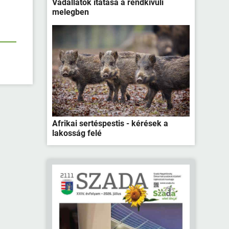
Vadállatok itatása a rendkívüli
melegben
Afrikai sertéspestis - kérések a
lakosság felé