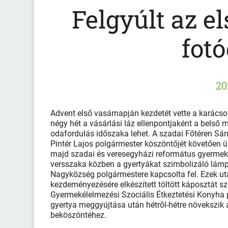
Felgyúlt az e
fotó
20
Advent első vasárnapján kezdetét vette a karácson
négy hét a vásárlási láz ellenpontjaként a belső
odafordulás időszaka lehet. A szadai Főtéren Sá
Pintér Lajos polgármester köszöntőjét követően 
majd szadai és veresegyházi református gyermeke
versszaka közben a gyertyákat szimbolizáló lám
Nagyközség polgármestere kapcsolta fel. Ezek ut
kezdeményezésére elkészített töltött káposztát szo
Gyermekélelmezési Szociális Étkeztetési Konyha pe
gyertya meggyújtása után hétről-hétre növekszik 
beköszöntéhez.