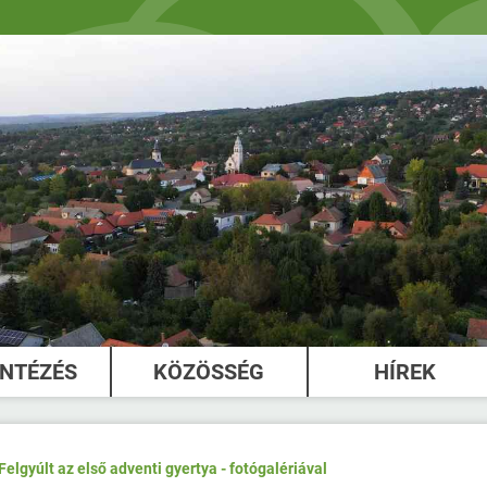
INTÉZÉS
KÖZÖSSÉG
HÍREK
Felgyúlt az első adventi gyertya - fotógalériával