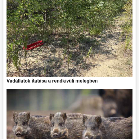
Vadállatok itatása a rendkívüli melegben