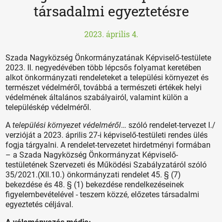
társadalmi egyeztetésre
2023. április 4.
Szada Nagyközség Önkormányzatának Képviselő-testülete
2023. II. negyedévében több lépcsős folyamat keretében
alkot önkormányzati rendeleteket a települési környezet és
természet védelméről, továbbá a természeti értékek helyi
védelmének általános szabályairól, valamint külön a
településkép védelméről.
A
települési környezet védelméről
… szóló rendelet-tervezet I./
verzióját a 2023. április 27-i képviselő-testületi rendes ülés
fogja tárgyalni. A rendelet-tervezetet hirdetményi formában
– a Szada Nagyközség Önkormányzat Képviselő-
testületének Szervezeti és Működési Szabályzatáról szóló
35/2021.(XII.10.) önkormányzati rendelet 45. § (7)
bekezdése és 48. § (1) bekezdése rendelkezéseinek
figyelembevételével - teszem közzé, előzetes társadalmi
egyeztetés céljával.