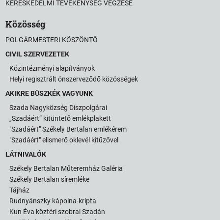
KERESKEDELMI TEVÉKENYSÉG VÉGZÉSE
Közösség
POLGÁRMESTERI KÖSZÖNTŐ
CIVIL SZERVEZETEK
Közintézményi alapítványok
Helyi regisztrált önszerveződő közösségek
AKIKRE BÜSZKÉK VAGYUNK
Szada Nagyközség Díszpolgárai
„Szadáért” kitüntető emlékplakett
"Szadáért" Székely Bertalan emlékérem
"Szadáért" elismerő oklevél kitűzővel
LÁTNIVALÓK
Székely Bertalan Műteremház Galéria
Székely Bertalan síremléke
Tájház
Rudnyánszky kápolna-kripta
Kun Éva köztéri szobrai Szadán