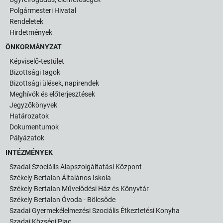
Polgármesteri Hivatal
Rendeletek
Hirdetmények
ÖNKORMÁNYZAT
Képviselő-testület
Bizottsági tagok
Bizottsági ülések, napirendek
Meghívók és előterjesztések
Jegyzőkönyvek
Határozatok
Dokumentumok
Pályázatok
INTÉZMÉNYEK
Szadai Szociális Alapszolgáltatási Központ
Székely Bertalan Általános Iskola
Székely Bertalan Művelődési Ház és Könyvtár
Székely Bertalan Óvoda - Bölcsőde
Szadai Gyermekélelmezési Szociális Étkeztetési Konyha
Szadai Községi Piac