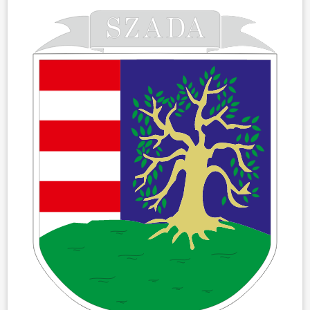
ÖNKORMÁNYZAT
ÜGYINTÉZÉS
KÖZÖSSÉG
HÍREK
VÁLASZTÁSOK