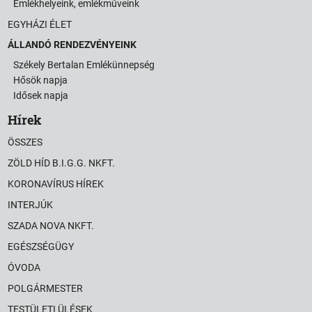
Emlékhelyeink, emlékműveink
EGYHÁZI ÉLET
ÁLLANDÓ RENDEZVÉNYEINK
Székely Bertalan Emlékünnepség
Hősök napja
Idősek napja
Hírek
ÖSSZES
ZÖLD HÍD B.I.G.G. NKFT.
KORONAVÍRUS HÍREK
INTERJÚK
SZADA NOVA NKFT.
EGÉSZSÉGÜGY
ÓVODA
POLGÁRMESTER
TESTÜLETI ÜLÉSEK