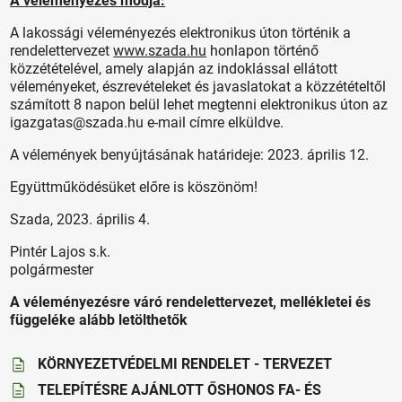
A véleményezés módja:
A lakossági véleményezés elektronikus úton történik a
rendelettervezet
www.szada.hu
honlapon történő
közzétételével, amely alapján az indoklással ellátott
véleményeket, észrevételeket és javaslatokat a közzétételtől
számított 8 napon belül lehet megtenni elektronikus úton az
igazgatas@szada.hu e-mail címre elküldve.
A vélemények benyújtásának határideje: 2023. április 12.
Együttműködésüket előre is köszönöm!
Szada, 2023. április 4.
Pintér Lajos s.k.
polgármester
A véleményezésre váró rendelettervezet, mellékletei és
függeléke alább letölthetők
KÖRNYEZETVÉDELMI RENDELET - TERVEZET
TELEPÍTÉSRE AJÁNLOTT ŐSHONOS FA- ÉS