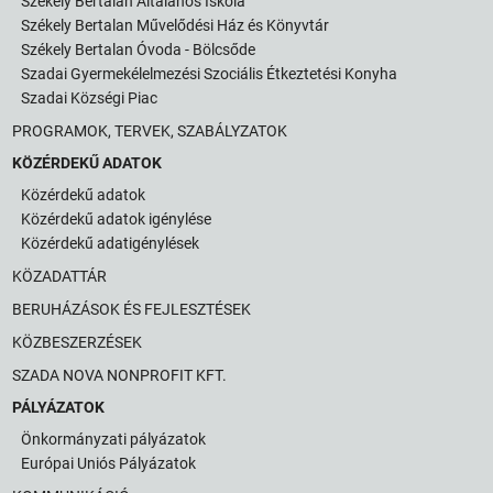
Székely Bertalan Általános Iskola
Székely Bertalan Művelődési Ház és Könyvtár
Székely Bertalan Óvoda - Bölcsőde
Szadai Gyermekélelmezési Szociális Étkeztetési Konyha
Szadai Községi Piac
PROGRAMOK, TERVEK, SZABÁLYZATOK
KÖZÉRDEKŰ ADATOK
Közérdekű adatok
Közérdekű adatok igénylése
Közérdekű adatigénylések
KÖZADATTÁR
BERUHÁZÁSOK ÉS FEJLESZTÉSEK
KÖZBESZERZÉSEK
SZADA NOVA NONPROFIT KFT.
PÁLYÁZATOK
Önkormányzati pályázatok
Európai Uniós Pályázatok