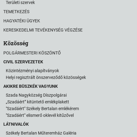
Területi szervek
TEMETKEZÉS
HAGYATÉKI ÜGYEK
KERESKEDELMI TEVÉKENYSÉG VÉGZÉSE
Közösség
POLGÁRMESTERI KÖSZÖNTŐ
CIVIL SZERVEZETEK
Közintézményi alapítványok
Helyi regisztrált önszerveződő közösségek
AKIKRE BÜSZKÉK VAGYUNK
Szada Nagyközség Díszpolgárai
„Szadáért” kitüntető emlékplakett
"Szadáért" Székely Bertalan emlékérem
"Szadáért" elismerő oklevél kitűzővel
LÁTNIVALÓK
Székely Bertalan Műteremház Galéria