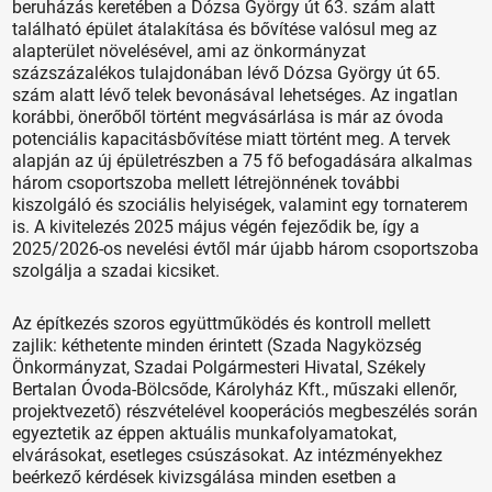
beruházás keretében a Dózsa György út 63. szám alatt
található épület átalakítása és bővítése valósul meg az
alapterület növelésével, ami az önkormányzat
százszázalékos tulajdonában lévő Dózsa György út 65.
szám alatt lévő telek bevonásával lehetséges. Az ingatlan
korábbi, önerőből történt megvásárlása is már az óvoda
potenciális kapacitásbővítése miatt történt meg. A tervek
alapján az új épületrészben a 75 fő befogadására alkalmas
három csoportszoba mellett létrejönnének további
kiszolgáló és szociális helyiségek, valamint egy tornaterem
is. A kivitelezés 2025 május végén fejeződik be, így a
2025/2026-os nevelési évtől már újabb három csoportszoba
szolgálja a szadai kicsiket.
Az építkezés szoros együttműködés és kontroll mellett
zajlik: kéthetente minden érintett (Szada Nagyközség
Önkormányzat, Szadai Polgármesteri Hivatal, Székely
Bertalan Óvoda-Bölcsőde, Károlyház Kft., műszaki ellenőr,
projektvezető) részvételével kooperációs megbeszélés során
egyeztetik az éppen aktuális munkafolyamatokat,
elvárásokat, esetleges csúszásokat. Az intézményekhez
beérkező kérdések kivizsgálása minden esetben a