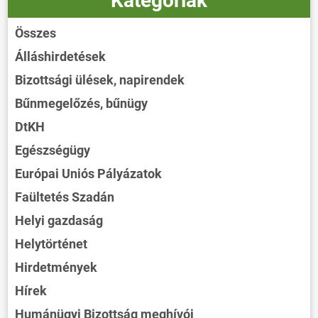
Kategóriák
Összes
Álláshirdetések
Bizottsági ülések, napirendek
Bűnmegelőzés, bűnügy
DtKH
Egészségügy
Európai Uniós Pályázatok
Faültetés Szadán
Helyi gazdaság
Helytörténet
Hirdetmények
Hírek
Humánügyi Bizottság meghívói