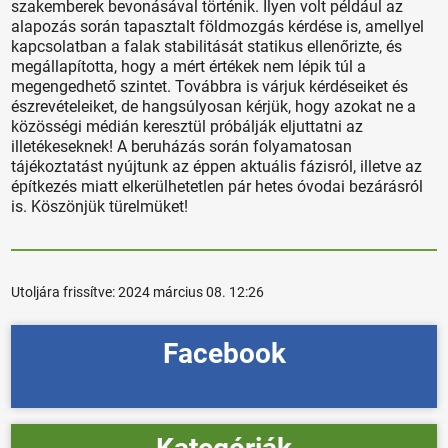
szakemberek bevonásával történik. Ilyen volt például az
alapozás során tapasztalt földmozgás kérdése is, amellyel
kapcsolatban a falak stabilitását statikus ellenőrizte, és
megállapította, hogy a mért értékek nem lépik túl a
megengedhető szintet. Továbbra is várjuk kérdéseiket és
észrevételeiket, de hangsúlyosan kérjük, hogy azokat ne a
közösségi médián keresztül próbálják eljuttatni az
illetékeseknek! A beruházás során folyamatosan
tájékoztatást nyújtunk az éppen aktuális fázisról, illetve az
építkezés miatt elkerülhetetlen pár hetes óvodai bezárásról
is. Köszönjük türelmüket!
Utoljára frissítve:
2024 március 08. 12:26
Facebook