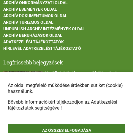
ARCHÍV ÖNKORMÁNYZATI OLDAL
ARCHÍV ESEMÉNYEK OLDAL
ARCHÍV DOKUMENTUMOK OLDAL
ARCHÍV TURIZMUS OLDAL
UNPUBLISH ARCHÍV INTÉZMÉNYEK OLDAL
ARCHÍV BERUHÁZÁSOK OLDAL
ADATKEZELÉSI TÁJÉKOZTATÓK
HÍRLEVÉL ADATKEZELÉSI TÁJÉKOZTATÓ
Legfrissebb bejegyzések
Vadállatok itatása a rendkívüli melegben
Az oldal megfelelő működése érdekben sütiket (cookie)
használunk.
Bővebb információkért tájékozódjon az
Adatkezelési
Afrikai sertéspestis - kérések a lakosság felé
tájékoztatók
segítségével!
AZ ÖSSZES ELFOGADÁSA