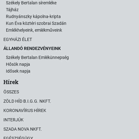
Székely Bertalan síremléke
Tájház
Rudnyánszky kápolna-kripta
Kun Éva köztéri szobrai Szadán
Emlékhelyeink, emlékműveink
EGYHÁZI ÉLET
ÁLLANDÓ RENDEZVÉNYEINK
Székely Bertalan Emlékünnepség
Hősök napja
Idősek napja
Hírek
ÖSSZES
ZÖLD HÍD B.I.G.G. NKFT.
KORONAVÍRUS HÍREK
INTERJÚK
SZADA NOVA NKFT.
EGÉSZSÉGÜGY