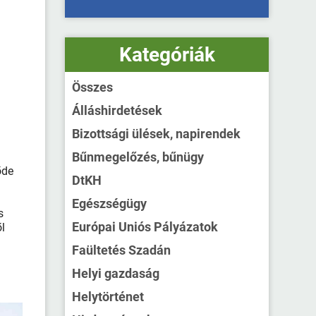
Kategóriák
Összes
Álláshirdetések
Bizottsági ülések, napirendek
Bűnmegelőzés, bűnügy
őde
DtKH
.
Egészségügy
s
Európai Uniós Pályázatok
ől
Faültetés Szadán
Helyi gazdaság
Helytörténet