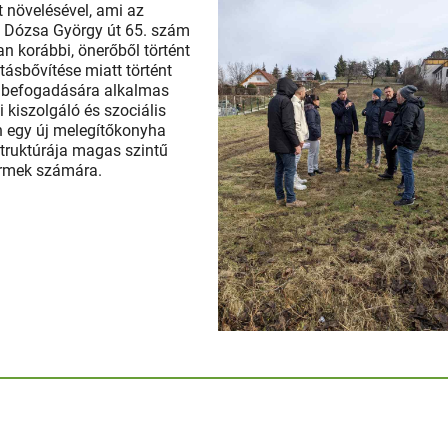
t növelésével, ami az
 Dózsa György út 65. szám
an korábbi, önerőből történt
ásbővítése miatt történt
fő befogadására alkalmas
 kiszolgáló és szociális
en egy új melegítőkonyha
struktúrája magas szintű
yermek számára.