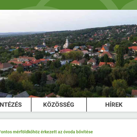
INTÉZÉS
KÖZÖSSÉG
HÍREK
Fontos mérföldkőhöz érkezett az óvoda bővítése