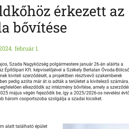
ldkőhöz érkezett az
a bővítése
2024. február 1.
ajos, Szada Nagyközség polgármestere január 26-án aláírta a
z Építőipari Kft. képviselőjével a Székely Bertalan Óvoda-Bölcs
nek kiviteli szerződését, a projektben résztvevő szakemberek
ében pedig azóta már át is adták a területet a kivitelező számára
egfelelően elkezdődik az intézmény bővítése, amely a szerződé
2025 május végén fejeződik be, így a 2025/2026-os nevelési évt
b három csoportszoba szolgálja a szadai kicsiket.
 alatt található épület