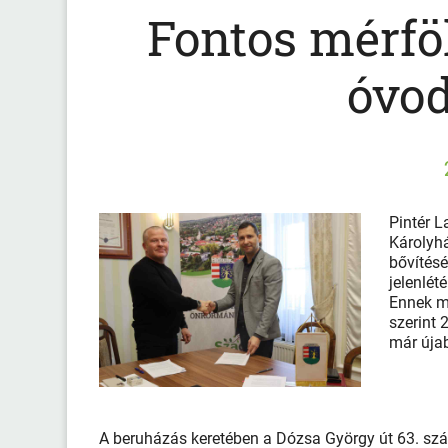
Fontos mérfö
óvod
Pintér L
Károlyhá
bővítésé
jelenlét
Ennek m
szerint 
már újab
A beruházás keretében a Dózsa György út 63. szám