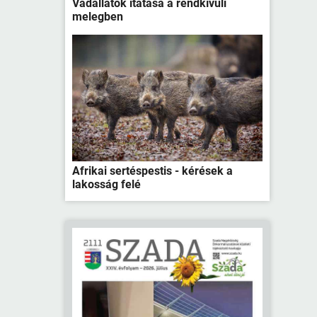
Vadállatok itatása a rendkívüli
melegben
Afrikai sertéspestis - kérések a
lakosság felé