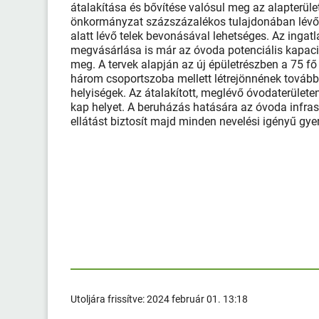
átalakítása és bővítése valósul meg az alapterüle
önkormányzat százszázalékos tulajdonában lévő
alatt lévő telek bevonásával lehetséges. Az ingatl
megvásárlása is már az óvoda potenciális kapacit
meg. A tervek alapján az új épületrészben a 75 
három csoportszoba mellett létrejönnének további
helyiségek. Az átalakított, meglévő óvodaterület
kap helyet. A beruházás hatására az óvoda infra
ellátást biztosít majd minden nevelési igényű g
Utoljára frissítve:
2024 február 01. 13:18