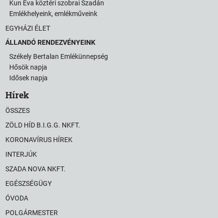
Kun Éva köztéri szobrai Szadán
Emlékhelyeink, emlékműveink
EGYHÁZI ÉLET
ÁLLANDÓ RENDEZVÉNYEINK
Székely Bertalan Emlékünnepség
Hősök napja
Idősek napja
Hírek
ÖSSZES
ZÖLD HÍD B.I.G.G. NKFT.
KORONAVÍRUS HÍREK
INTERJÚK
SZADA NOVA NKFT.
EGÉSZSÉGÜGY
ÓVODA
POLGÁRMESTER