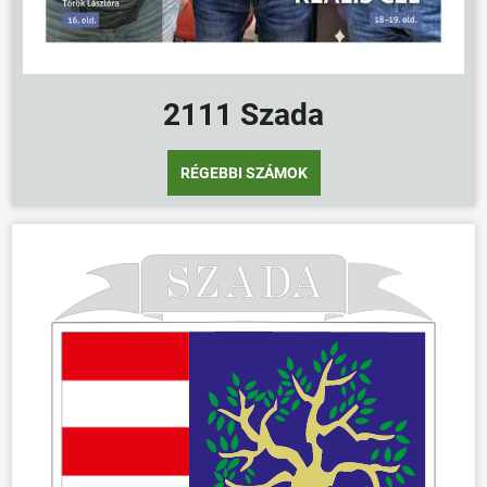
2111 Szada
ÖNKORMÁNYZAT
RÉGEBBI SZÁMOK
ÜGYINTÉZÉS
KÖZÖSSÉG
HÍREK
VÁLASZTÁSOK