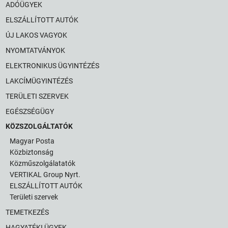
ADÓÜGYEK
ELSZÁLLÍTOTT AUTÓK
ÚJ LAKOS VAGYOK
NYOMTATVÁNYOK
ELEKTRONIKUS ÜGYINTÉZÉS
LAKCÍMÜGYINTÉZÉS
TERÜLETI SZERVEK
EGÉSZSÉGÜGY
KÖZSZOLGÁLTATÓK
Magyar Posta
Közbiztonság
Közműszolgálatatók
VERTIKAL Group Nyrt.
ELSZÁLLÍTOTT AUTÓK
Területi szervek
TEMETKEZÉS
HAGYATÉKI ÜGYEK