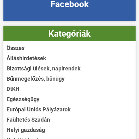
Facebook
Kategóriák
Összes
Álláshirdetések
Bizottsági ülések, napirendek
Bűnmegelőzés, bűnügy
DtKH
Egészségügy
Európai Uniós Pályázatok
Faültetés Szadán
Helyi gazdaság