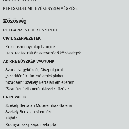
KERESKEDELMI TEVÉKENYSÉG VÉGZÉSE
Közösség
POLGÁRMESTERI KÖSZÖNTŐ
CIVIL SZERVEZETEK
Közintézményi alapítványok
Helyi regisztrált önszerveződő közösségek
AKIKRE BÜSZKÉK VAGYUNK
Szada Nagyközség Díszpolgárai
„Szadáért” kitüntető emlékplakett
"Szadáért" Székely Bertalan emlékérem
"Szadáért" elismerő oklevél kitűzővel
LÁTNIVALÓK
Székely Bertalan Műteremház Galéria
Székely Bertalan síremléke
Tájház
Rudnyánszky kápolna-kripta