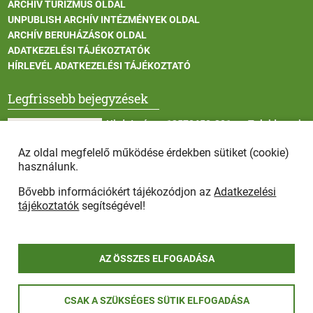
ARCHÍV TURIZMUS OLDAL
UNPUBLISH ARCHÍV INTÉZMÉNYEK OLDAL
ARCHÍV BERUHÁZÁSOK OLDAL
ADATKEZELÉSI TÁJÉKOZTATÓK
HÍRLEVÉL ADATKEZELÉSI TÁJÉKOZTATÓ
Legfrissebb bejegyzések
Hirdetmény - 13572650-301 sz. Tulajdonosi
Közösség tulajdonosi gyűlése
Az oldal megfelelő működése érdekben sütiket (cookie)
használunk.
Bővebb információkért tájékozódjon az
Adatkezelési
II. fokú hőségriasztás
tájékoztatók
segítségével!
AZ ÖSSZES ELFOGADÁSA
COPYRIGHT © 2025 - Szada Nagyközség Önkormányzat - Minden
CSAK A SZÜKSÉGES SÜTIK ELFOGADÁSA
jog fenntartva