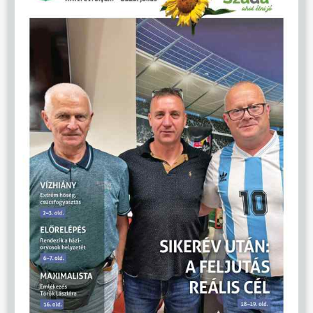
ÖNKORMÁNYZAT
ÜGYINTÉZÉS
KÖZÖSSÉG
HÍREK
VÁLASZTÁSOK