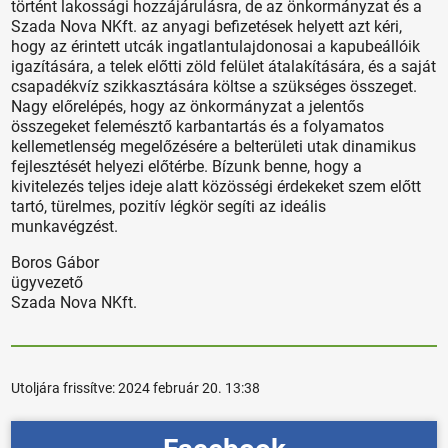
történt lakossági hozzájárulásra, de az önkormányzat és a
Szada Nova NKft. az anyagi befizetések helyett azt kéri,
hogy az érintett utcák ingatlantulajdonosai a kapubeállóik
igazítására, a telek előtti zöld felület átalakítására, és a saját
csapadékvíz szikkasztására költse a szükséges összeget.
Nagy előrelépés, hogy az önkormányzat a jelentős
összegeket felemésztő karbantartás és a folyamatos
kellemetlenség megelőzésére a belterületi utak dinamikus
fejlesztését helyezi előtérbe. Bízunk benne, hogy a
kivitelezés teljes ideje alatt közösségi érdekeket szem előtt
tartó, türelmes, pozitív légkör segíti az ideális
munkavégzést.
Boros Gábor
ügyvezető
Szada Nova NKft.
Utoljára frissítve:
2024 február 20. 13:38