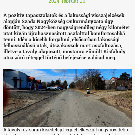
2024. február 20.
A pozitív tapasztalatok és a lakossági visszajelzések
alapján Szada Nagyközség Önkormányzata úgy
döntött, hogy 2024-ben nagyságrendileg négy kilométer
utat kíván újrahasznosított aszfalttal komfortosabbá
tenni. Idén a kisebb forgalmú, elsősorban lakossági
felhasználású utak, útszakaszok mart aszfaltozása,
illetve a tavaly alapozott, mostanra zömült Kisfaludy
utca záró réteggel történő befejezése valósul meg.
A tavalyi év során kísérleti jelleggel elkészült négy rövidebb