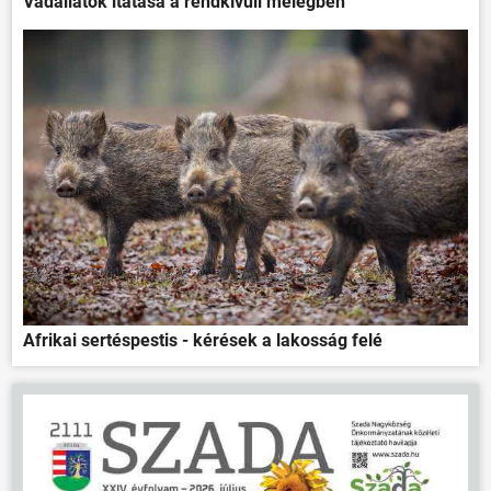
Vadállatok itatása a rendkívüli melegben
Afrikai sertéspestis - kérések a lakosság felé