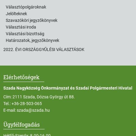
Választópolgároknak
Jelölteknek
Szavazóköri jegyzőkönyvek
Választási iroda
Választási bizottság
Határozatok, jegyzőkönyvek
2022. ÉVI ORSZÁGGYŰLÉSI VÁLASZTÁSOK
Elérhetőségek
Szada Nagyközség Önkormányzat és Szadai Polgármesteri Hivatal
Cím: 2111 Szada, Dózsa György út 88.
Tel.:
+36-28-503-065
E-mail:
szada@szada.hu
Ügyfélfogadás
Hétfő-Szerda: 8.00-16.00