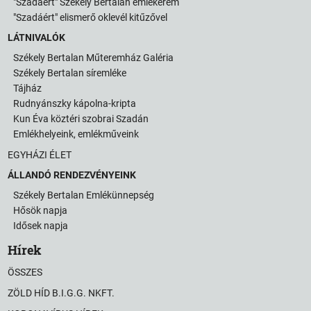
"Szadáért" Székely Bertalan emlékérem
"Szadáért" elismerő oklevél kitűzővel
LÁTNIVALÓK
Székely Bertalan Műteremház Galéria
Székely Bertalan síremléke
Tájház
Rudnyánszky kápolna-kripta
Kun Éva köztéri szobrai Szadán
Emlékhelyeink, emlékműveink
EGYHÁZI ÉLET
ÁLLANDÓ RENDEZVÉNYEINK
Székely Bertalan Emlékünnepség
Hősök napja
Idősek napja
Hírek
ÖSSZES
ZÖLD HÍD B.I.G.G. NKFT.