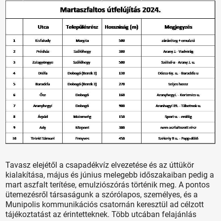
Tavasz elejétől a csapadékvíz elvezetése és az úttükör
kialakítása, május és június melegebb időszakaiban pedig a
mart aszfalt terítése, emulziószórás történik meg. A pontos
ütemezésről társaságunk a szórólapos, személyes, és a
Munipolis kommunikációs csatornán keresztül ad célzott
tájékoztatást az érintetteknek. Több utcában felajánlás