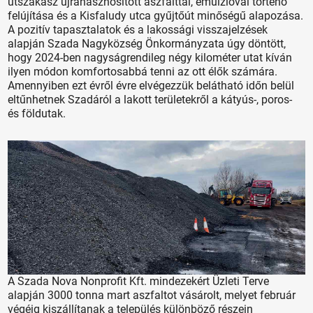
útszakasz újrahasznosított aszfalttal, emulzióval történő
felújítása és a Kisfaludy utca gyűjtőút minőségű alapozása.
A pozitív tapasztalatok és a lakossági visszajelzések
alapján Szada Nagyközség Önkormányzata úgy döntött,
hogy 2024-ben nagyságrendileg négy kilométer utat kíván
ilyen módon komfortosabbá tenni az ott élők számára.
Amennyiben ezt évről évre elvégezzük belátható időn belül
eltűnhetnek Szadáról a lakott területekről a kátyús-, poros-
és földutak.
A Szada Nova Nonprofit Kft. mindezekért Üzleti Terve
alapján 3000 tonna mart aszfaltot vásárolt, melyet február
végéig kiszállítanak a település különböző részein