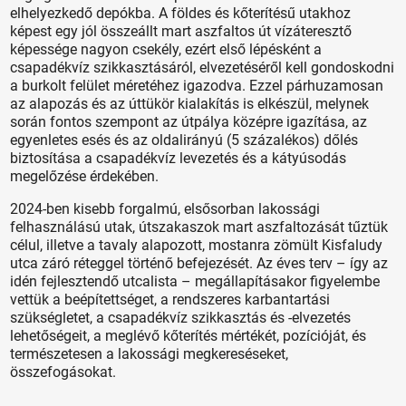
elhelyezkedő depókba. A földes és kőterítésű utakhoz
képest egy jól összeállt mart aszfaltos út vízáteresztő
képessége nagyon csekély, ezért első lépésként a
csapadékvíz szikkasztásáról, elvezetéséről kell gondoskodni
a burkolt felület méretéhez igazodva. Ezzel párhuzamosan
az alapozás és az úttükör kialakítás is elkészül, melynek
során fontos szempont az útpálya középre igazítása, az
egyenletes esés és az oldalirányú (5 százalékos) dőlés
biztosítása a csapadékvíz levezetés és a kátyúsodás
megelőzése érdekében.
2024-ben kisebb forgalmú, elsősorban lakossági
felhasználású utak, útszakaszok mart aszfaltozását tűztük
célul, illetve a tavaly alapozott, mostanra zömült Kisfaludy
utca záró réteggel történő befejezését. Az éves terv – így az
idén fejlesztendő utcalista – megállapításakor figyelembe
vettük a beépítettséget, a rendszeres karbantartási
szükségletet, a csapadékvíz szikkasztás és -elvezetés
lehetőségeit, a meglévő kőterítés mértékét, pozícióját, és
természetesen a lakossági megkereséseket,
összefogásokat.