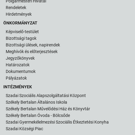
Polgármesteri Hivatal
Rendeletek
Hirdetmények
ÖNKORMÁNYZAT
Képviselő-testület
Bizottsági tagok
Bizottsági ülések, napirendek
Meghívók és előterjesztések
Jegyzőkönyvek
Határozatok
Dokumentumok
Pályázatok
INTÉZMÉNYEK
Szadai Szociális Alapszolgáltatási Központ
Székely Bertalan Általános Iskola
Székely Bertalan Művelődési Ház és Könyvtár
Székely Bertalan Óvoda - Bölcsőde
Szadai Gyermekélelmezési Szociális Étkeztetési Konyha
Szadai Községi Piac