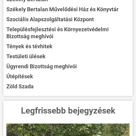
Székely Bertalan Művelődési Ház és Könyvtár
Szociális Alapszolgáltatási Központ
Településfejlesztési és Környezetvédelmi
Bizottság meghívói
Tények és tévhitek
Testületi ülések
Ügyrendi Bizottság meghívói
Útépítések
Zöld Szada
Legfrissebb bejegyzések