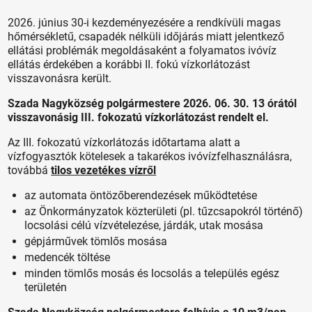
2026. június 30-i kezdeményezésére a rendkívüli magas
hőmérsékletű, csapadék nélküli időjárás miatt jelentkező
ellátási problémák megoldásaként a folyamatos ivóvíz
ellátás érdekében a korábbi II. fokú vízkorlátozást
visszavonásra került.
Szada Nagyközség polgármestere 2026. 06. 30. 13 órától
visszavonásig III. fokozatú vízkorlátozást rendelt el.
Az III. fokozatú vízkorlátozás időtartama alatt a
vízfogyasztók kötelesek a takarékos ivóvízfelhasználásra,
továbbá
tilos vezetékes vízről
az automata öntözőberendezések működtetése
az Önkormányzatok közterületi (pl. tűzcsapokról történő)
locsolási célú vízvételezése, járdák, utak mosása
gépjárművek tömlős mosása
medencék töltése
minden tömlős mosás és locsolás a település egész
területén