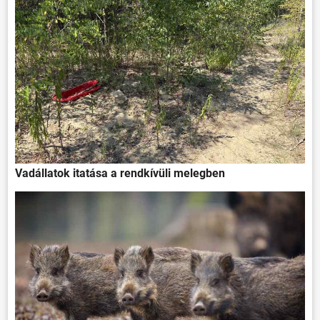
Vadállatok itatása a rendkívüli melegben