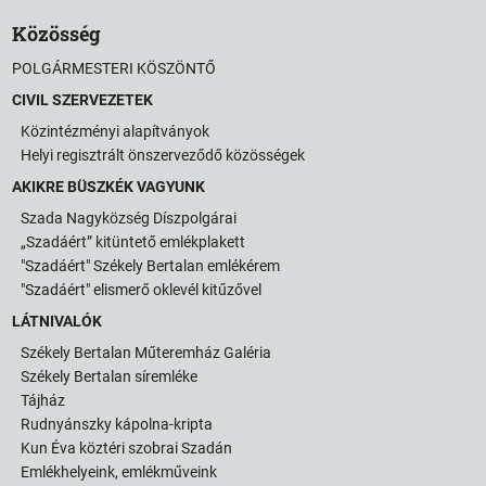
Közösség
POLGÁRMESTERI KÖSZÖNTŐ
CIVIL SZERVEZETEK
Közintézményi alapítványok
Helyi regisztrált önszerveződő közösségek
AKIKRE BÜSZKÉK VAGYUNK
Szada Nagyközség Díszpolgárai
„Szadáért” kitüntető emlékplakett
"Szadáért" Székely Bertalan emlékérem
"Szadáért" elismerő oklevél kitűzővel
LÁTNIVALÓK
Székely Bertalan Műteremház Galéria
Székely Bertalan síremléke
Tájház
Rudnyánszky kápolna-kripta
Kun Éva köztéri szobrai Szadán
Emlékhelyeink, emlékműveink