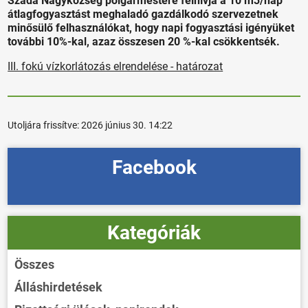
Szada Nagyközség polgármestere felhívja a 10 m3/nap
átlagfogyasztást meghaladó gazdálkodó szervezetnek
minősülő felhasználókat, hogy napi fogyasztási igényüket
további 10%-kal, azaz összesen 20 %-kal csökkentsék.
III. fokú vízkorlátozás elrendelése - határozat
Utoljára frissítve:
2026 június 30. 14:22
Facebook
Kategóriák
Összes
Álláshirdetések