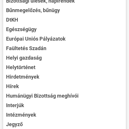
Bizottsági ülések, napirendek
Bűnmegelőzés, bűnügy
DtKH
Egészségügy
Európai Uniós Pályázatok
Faültetés Szadán
Helyi gazdaság
Helytörténet
Hirdetmények
Hírek
Humánügyi Bizottság meghívói
Interjúk
Intézmények
Jegyző