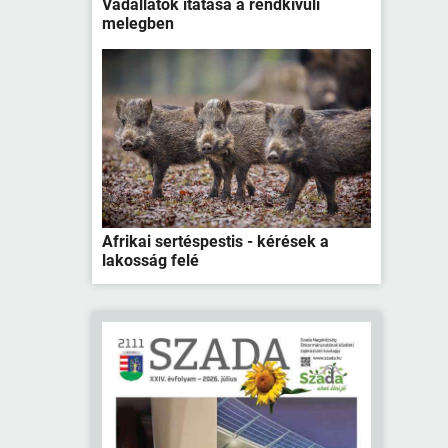
Vadállatok itatása a rendkívüli
melegben
Afrikai sertéspestis - kérések a
lakosság felé