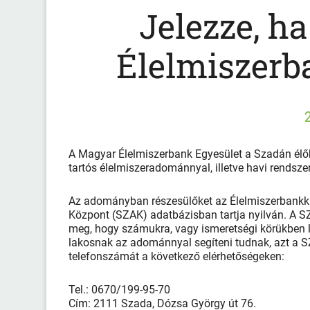
Jelezze, h
Élelmiszerb
A Magyar Élelmiszerbank Egyesület a Szadán élő
tartós élelmiszeradománnyal, illetve havi rendsze
Az adományban részesülőket az Élelmiszerbankkal 
Központ (SZAK) adatbázisban tartja nyilván. A SZAK
meg, hogy számukra, vagy ismeretségi körükben lé
lakosnak az adománnyal segíteni tudnak, azt a SZ
telefonszámát a következő elérhetőségeken:
Tel.: 0670/199-95-70
Cím: 2111 Szada, Dózsa György út 76.