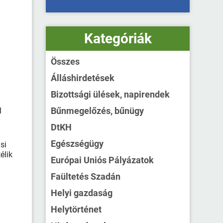
Kategóriák
Összes
Álláshirdetések
Bizottsági ülések, napirendek
Bűnmegelőzés, bűnügy
l
DtKH
Egészségügy
si
élik
Európai Uniós Pályázatok
Faültetés Szadán
Helyi gazdaság
Helytörténet