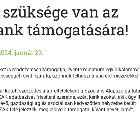
a szüksége van az
ank támogatására!
2024. január 23.
ket is rendszeresen támogatja, évente minimum egy alkalomma
rességgel rövid lejáratú, azonnali felhasználású élelmiszerekkel.
kötött szerződés alapfeltételeként a Szociális Alapszolgáltatá
 adatbázisát frissíteni szeretné, ezért kérik azokat, akik úgy ít
vő, gazdaságilag és szociálisan kedvezőtlen helyzetbe került
AK felé jelezzék, megjelölve a támogatni kívánt nevét, címét,