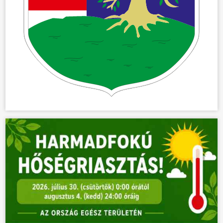
ÖNKORMÁNYZAT
ÜGYINTÉZÉS
KÖZÖSSÉG
HÍREK
VÁLASZTÁSOK