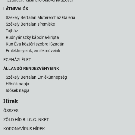
LÁTNIVALÓK
Székely Bertalan Műteremház Galéria
Székely Bertalan síremléke
Tájház
Rudnyánszky kápolna-kripta
Kun Éva köztéri szobrai Szadán
Emlékhelyeink, emlékműveink
EGYHÁZI ÉLET
ÁLLANDÓ RENDEZVÉNYEINK
Székely Bertalan Emlékünnepség
Hősök napja
Idősek napja
Hírek
ÖSSZES
ZÖLD HÍD B.I.G.G. NKFT.
KORONAVÍRUS HÍREK