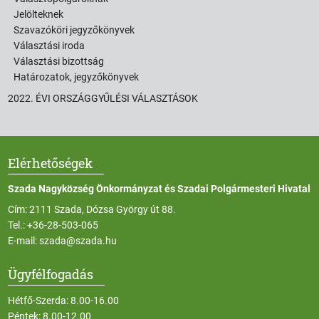
Jelölteknek
Szavazóköri jegyzőkönyvek
Választási iroda
Választási bizottság
Határozatok, jegyzőkönyvek
2022. ÉVI ORSZÁGGYŰLÉSI VÁLASZTÁSOK
Elérhetőségek
Szada Nagyközség Önkormányzat és Szadai Polgármesteri Hivatal
Cím: 2111 Szada, Dózsa György út 88.
Tel.:
+36-28-503-065
E-mail:
szada@szada.hu
Ügyfélfogadás
Hétfő-Szerda: 8.00-16.00
Péntek: 8.00-12.00