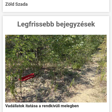
Zöld Szada
Legfrissebb bejegyzések
Vadállatok itatása a rendkívüli melegben