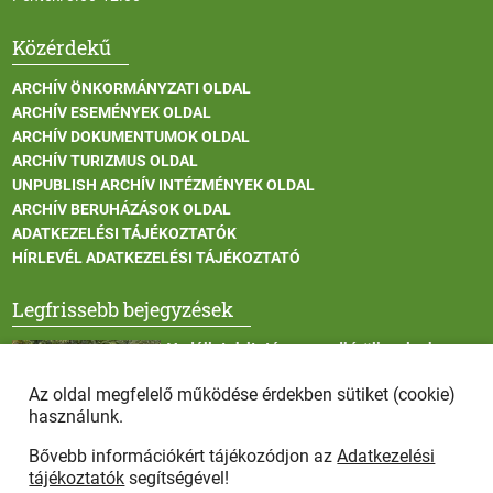
Közérdekű
ARCHÍV ÖNKORMÁNYZATI OLDAL
ARCHÍV ESEMÉNYEK OLDAL
ARCHÍV DOKUMENTUMOK OLDAL
ARCHÍV TURIZMUS OLDAL
UNPUBLISH ARCHÍV INTÉZMÉNYEK OLDAL
ARCHÍV BERUHÁZÁSOK OLDAL
ADATKEZELÉSI TÁJÉKOZTATÓK
HÍRLEVÉL ADATKEZELÉSI TÁJÉKOZTATÓ
Legfrissebb bejegyzések
Vadállatok itatása a rendkívüli melegben
Az oldal megfelelő működése érdekben sütiket (cookie)
használunk.
Bővebb információkért tájékozódjon az
Adatkezelési
Afrikai sertéspestis - kérések a lakosság felé
tájékoztatók
segítségével!