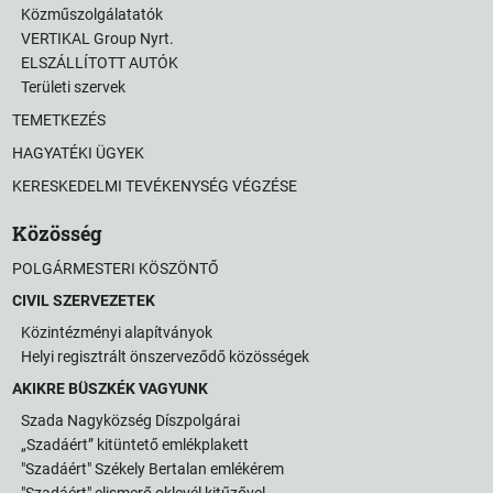
Közműszolgálatatók
VERTIKAL Group Nyrt.
ELSZÁLLÍTOTT AUTÓK
Területi szervek
TEMETKEZÉS
HAGYATÉKI ÜGYEK
KERESKEDELMI TEVÉKENYSÉG VÉGZÉSE
Közösség
POLGÁRMESTERI KÖSZÖNTŐ
CIVIL SZERVEZETEK
Közintézményi alapítványok
Helyi regisztrált önszerveződő közösségek
AKIKRE BÜSZKÉK VAGYUNK
Szada Nagyközség Díszpolgárai
„Szadáért” kitüntető emlékplakett
"Szadáért" Székely Bertalan emlékérem
"Szadáért" elismerő oklevél kitűzővel