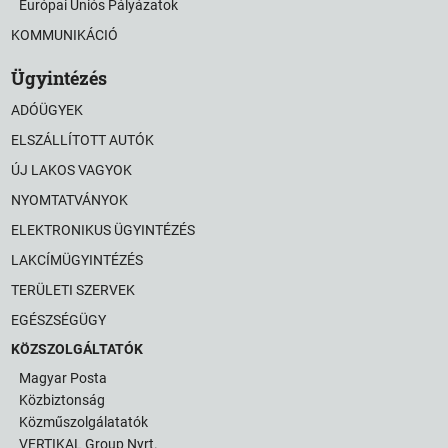
Európai Uniós Pályázatok
KOMMUNIKÁCIÓ
Ügyintézés
ADÓÜGYEK
ELSZÁLLÍTOTT AUTÓK
ÚJ LAKOS VAGYOK
NYOMTATVÁNYOK
ELEKTRONIKUS ÜGYINTÉZÉS
LAKCÍMÜGYINTÉZÉS
TERÜLETI SZERVEK
EGÉSZSÉGÜGY
KÖZSZOLGÁLTATÓK
Magyar Posta
Közbiztonság
Közműszolgálatatók
VERTIKAL Group Nyrt.