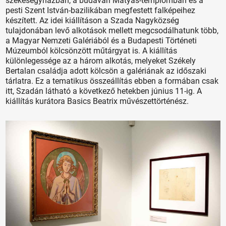
székesegyházban, a budavári Mátyás-templomban és a
pesti Szent István-bazilikában megfestett falképeihez
készített. Az idei kiállításon a Szada Nagyközség
tulajdonában levő alkotások mellett megcsodálhatunk több,
a Magyar Nemzeti Galériából és a Budapesti Történeti
Múzeumból kölcsönzött műtárgyat is. A kiállítás
különlegessége az a három alkotás, melyeket Székely
Bertalan családja adott kölcsön a galériának az időszaki
tárlatra. Ez a tematikus összeállítás ebben a formában csak
itt, Szadán látható a következő hetekben június 11-ig. A
kiállítás kurátora Basics Beatrix művészettörténész.