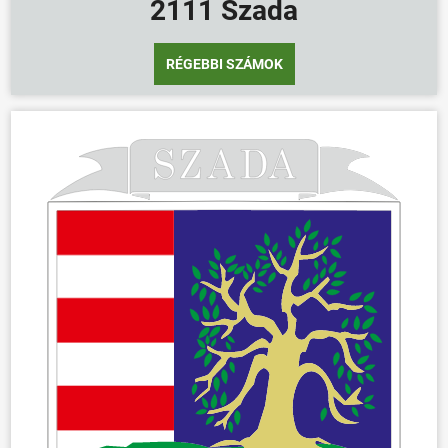
2111 Szada
RÉGEBBI SZÁMOK
ÖNKORMÁNYZAT
ÜGYINTÉZÉS
KÖZÖSSÉG
HÍREK
VÁLASZTÁSOK