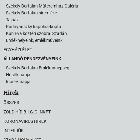
Székely Bertalan Műteremház Galéria
Székely Bertalan síremléke
Tájház
Rudnyánszky kápolna-kripta
Kun Éva köztéri szobrai Szadán
Emlékhelyeink, emlékműveink
EGYHÁZI ÉLET
ÁLLANDÓ RENDEZVÉNYEINK
Székely Bertalan Emlékünnepség
Hősök napja
Idősek napja
Hírek
ÖSSZES
ZÖLD HÍD B.I.G.G. NKFT.
KORONAVÍRUS HÍREK
INTERJÚK