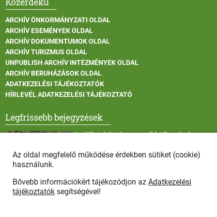
Közérdekű
ARCHÍV ÖNKORMÁNYZATI OLDAL
ARCHÍV ESEMÉNYEK OLDAL
ARCHÍV DOKUMENTUMOK OLDAL
ARCHÍV TURIZMUS OLDAL
UNPUBLISH ARCHÍV INTÉZMÉNYEK OLDAL
ARCHÍV BERUHÁZÁSOK OLDAL
ADATKEZELÉSI TÁJÉKOZTATÓK
HÍRLEVÉL ADATKEZELÉSI TÁJÉKOZTATÓ
Legfrissebb bejegyzések
Vadállatok itatása a rendkívüli melegben
Az oldal megfelelő működése érdekben sütiket (cookie)
használunk.
Bővebb információkért tájékozódjon az
Adatkezelési
Afrikai sertéspestis - kérések a lakosság felé
tájékoztatók
segítségével!