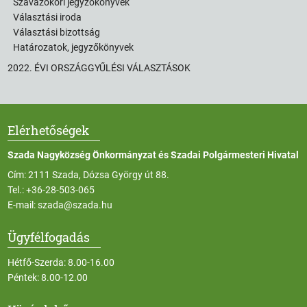
Szavazóköri jegyzőkönyvek
Választási iroda
Választási bizottság
Határozatok, jegyzőkönyvek
2022. ÉVI ORSZÁGGYŰLÉSI VÁLASZTÁSOK
Elérhetőségek
Szada Nagyközség Önkormányzat és Szadai Polgármesteri Hivatal
Cím: 2111 Szada, Dózsa György út 88.
Tel.:
+36-28-503-065
E-mail:
szada@szada.hu
Ügyfélfogadás
Hétfő-Szerda: 8.00-16.00
Péntek: 8.00-12.00