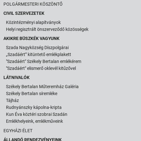
POLGÁRMESTERI KÖSZÖNTŐ
CIVIL SZERVEZETEK
Közintézményi alapítványok
Helyi regisztrált önszerveződő közösségek
AKIKRE BÜSZKÉK VAGYUNK
Szada Nagyközség Díszpolgárai
„Szadáért” kitüntető emlékplakett
"Szadáért" Székely Bertalan emlékérem
"Szadáért" elismerő oklevél kitűzővel
LÁTNIVALÓK
Székely Bertalan Műteremház Galéria
Székely Bertalan síremléke
Tájház
Rudnyánszky kápolna-kripta
Kun Éva köztéri szobrai Szadán
Emlékhelyeink, emlékműveink
EGYHÁZI ÉLET
ÁLLANDÓ RENDEZVÉNYEINK