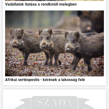
Vadállatok itatása a rendkívüli melegben
ÖNKORMÁNYZAT
ÜGYINTÉZÉS
KÖZÖSSÉG
HÍREK
VÁLASZTÁSOK
Afrikai sertéspestis - kérések a lakosság felé