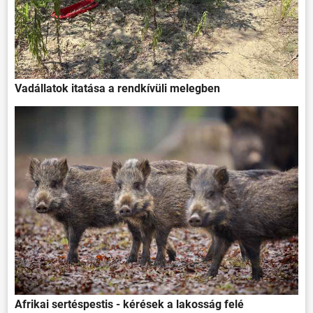
Vadállatok itatása a rendkívüli melegben
Afrikai sertéspestis - kérések a lakosság felé