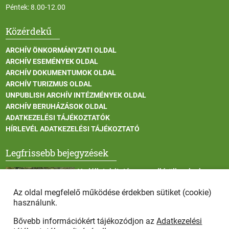
Péntek: 8.00-12.00
Közérdekű
ARCHÍV ÖNKORMÁNYZATI OLDAL
ARCHÍV ESEMÉNYEK OLDAL
ARCHÍV DOKUMENTUMOK OLDAL
ARCHÍV TURIZMUS OLDAL
UNPUBLISH ARCHÍV INTÉZMÉNYEK OLDAL
ARCHÍV BERUHÁZÁSOK OLDAL
ADATKEZELÉSI TÁJÉKOZTATÓK
HÍRLEVÉL ADATKEZELÉSI TÁJÉKOZTATÓ
Legfrissebb bejegyzések
Vadállatok itatása a rendkívüli melegben
Az oldal megfelelő működése érdekben sütiket (cookie)
használunk.
Bővebb információkért tájékozódjon az
Adatkezelési
Afrikai sertéspestis - kérések a lakosság felé