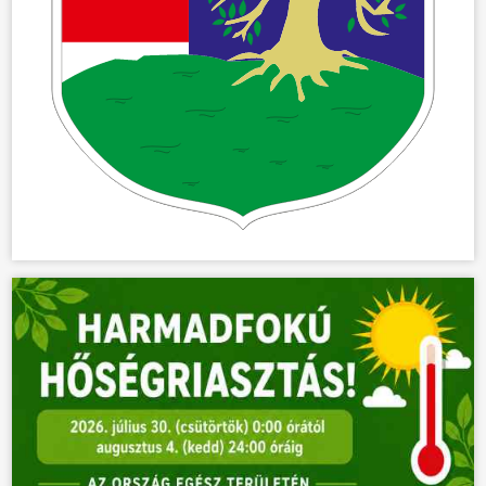
ÖNKORMÁNYZAT
ÜGYINTÉZÉS
KÖZÖSSÉG
HÍREK
VÁLASZTÁSOK