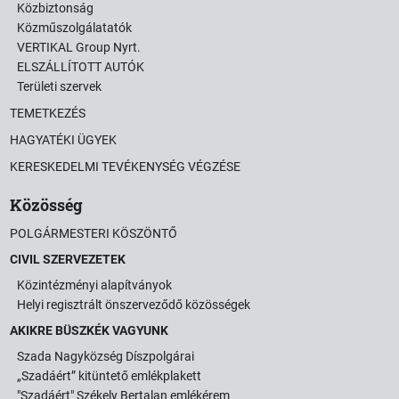
Közbiztonság
Közműszolgálatatók
VERTIKAL Group Nyrt.
ELSZÁLLÍTOTT AUTÓK
Területi szervek
TEMETKEZÉS
HAGYATÉKI ÜGYEK
KERESKEDELMI TEVÉKENYSÉG VÉGZÉSE
Közösség
POLGÁRMESTERI KÖSZÖNTŐ
CIVIL SZERVEZETEK
Közintézményi alapítványok
Helyi regisztrált önszerveződő közösségek
AKIKRE BÜSZKÉK VAGYUNK
Szada Nagyközség Díszpolgárai
„Szadáért” kitüntető emlékplakett
"Szadáért" Székely Bertalan emlékérem