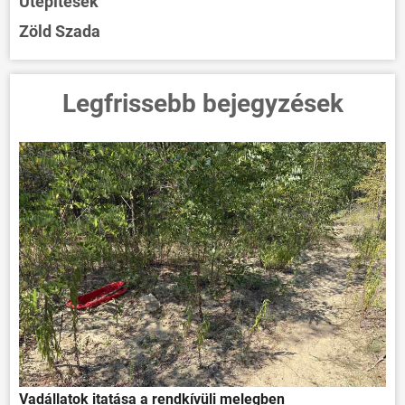
Útépítések
Zöld Szada
Legfrissebb bejegyzések
Vadállatok itatása a rendkívüli melegben