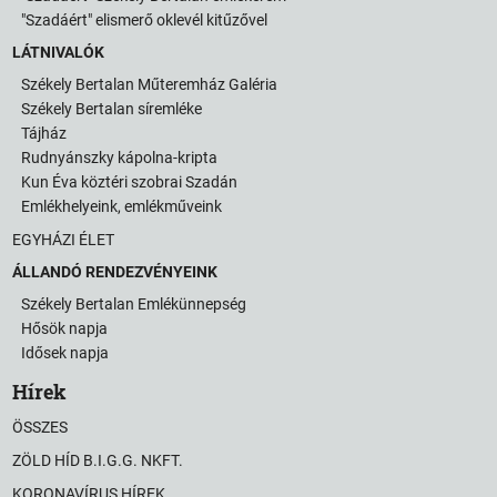
"Szadáért" elismerő oklevél kitűzővel
LÁTNIVALÓK
Székely Bertalan Műteremház Galéria
Székely Bertalan síremléke
Tájház
Rudnyánszky kápolna-kripta
Kun Éva köztéri szobrai Szadán
Emlékhelyeink, emlékműveink
EGYHÁZI ÉLET
ÁLLANDÓ RENDEZVÉNYEINK
Székely Bertalan Emlékünnepség
Hősök napja
Idősek napja
Hírek
ÖSSZES
ZÖLD HÍD B.I.G.G. NKFT.
KORONAVÍRUS HÍREK