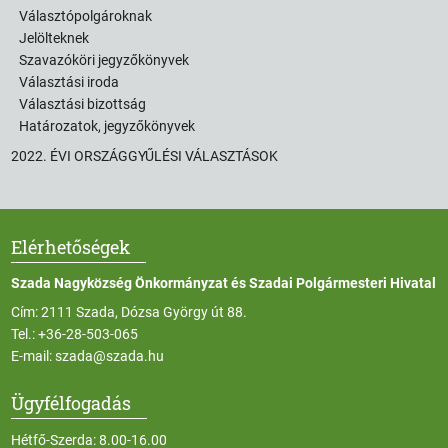
Választópolgároknak
Jelölteknek
Szavazóköri jegyzőkönyvek
Választási iroda
Választási bizottság
Határozatok, jegyzőkönyvek
2022. ÉVI ORSZÁGGYŰLÉSI VÁLASZTÁSOK
Elérhetőségek
Szada Nagyközség Önkormányzat és Szadai Polgármesteri Hivatal
Cím: 2111 Szada, Dózsa György út 88.
Tel.:
+36-28-503-065
E-mail:
szada@szada.hu
Ügyfélfogadás
Hétfő-Szerda: 8.00-16.00