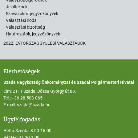
Jelölteknek
Szavazóköri jegyzőkönyvek
Választási iroda
Választási bizottság
Határozatok, jegyzőkönyvek
2022. ÉVI ORSZÁGGYŰLÉSI VÁLASZTÁSOK
Elérhetőségek
Szada Nagyközség Önkormányzat és Szadai Polgármesteri Hivatal
Cím: 2111 Szada, Dózsa György út 88.
Tel.:
+36-28-503-065
E-mail:
szada@szada.hu
Ügyfélfogadás
Hétfő-Szerda: 8.00-16.00
Péntek: 8.00-12.00