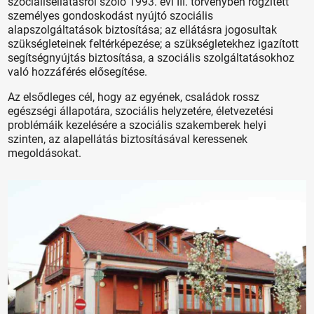
szociálisellátásról szóló 1993. évi III. törvényben rögzített
személyes gondoskodást nyújtó szociális
alapszolgáltatások biztosítása; az ellátásra jogosultak
szükségleteinek feltérképezése; a szükségletekhez igazított
segítségnyújtás biztosítása, a szociális szolgáltatásokhoz
való hozzáférés elősegítése.
Az elsődleges cél, hogy az egyének, családok rossz
egészségi állapotára, szociális helyzetére, életvezetési
problémáik kezelésére a szociális szakemberek helyi
szinten, az alapellátás biztosításával keressenek
megoldásokat.