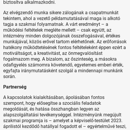
biztosítva alkalmazkodni.
Az elvégzendő munka sikere zálogának a csapatmunkát
tekintem, ahol a vezető példamutatásával maga is alkotó
tagja a szakmai folyamatnak. A várt eredményt – a
működési feltételek megléte mellett – csak együtt, az
intézmény minden dolgozójának összefogásával, értékes
munkájával, közös erővel tartom elérhetőnek. Az erőforrások
hatékony működtetésének fontos feltételeként éppen ezért a
motiváltságot, a kreativitást, az önmegvalósítást
fogalmazom meg. A bizalom, az őszinteség, a másokra
odafigyelés számomra követendő, egyetemes emberi érték,
egyfajta iránymutatásként szolgál a mindennapi munkánk
során.
Partnerség
A kapcsolatok kialakításában, ápolásában fontos
szempont, hogy elősegítse a szociális feladatok
megoldását, és hatása összhangban legyen az
alapszolgáltatási tevékenységgel. Intézményünk megújult
szakmai programja is – amelyet a képviselő-testület 2023.
áprilistól kezdődő hatállyal fogadott el – egyértelművé teszi,