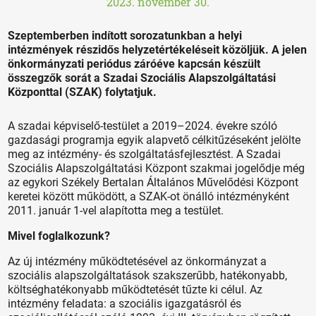
2023. november 30.
Szeptemberben indított sorozatunkban a helyi
intézmények részidős helyzetértékeléseit közöljük. A jelen
önkormányzati periódus záróéve kapcsán készült
összegzők sorát a Szadai Szociális Alapszolgáltatási
Központtal (SZAK) folytatjuk.
A szadai képviselő-testület a 2019–2024. évekre szóló
gazdasági programja egyik alapvető célkitűzéseként jelölte
meg az intézmény- és szolgáltatásfejlesztést. A Szadai
Szociális Alapszolgáltatási Központ szakmai jogelődje még
az egykori Székely Bertalan Általános Művelődési Központ
keretei között működött, a SZAK-ot önálló intézményként
2011. január 1-vel alapította meg a testület.
Mivel foglalkozunk?
Az új intézmény működtetésével az önkormányzat a
szociális alapszolgáltatások szakszerűbb, hatékonyabb,
költséghatékonyabb működtetését tűzte ki célul. Az
intézmény feladata: a szociális igazgatásról és