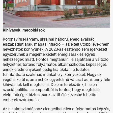
Kihívások, megoldások
Koronavírus-járvány, ukrajnai háború, energiaválság,
elszabadult árak, magas infláció – az eltelt utóbbi évek nem
nevezhetők könnyűnek. A 2023-as esztendő sem ígérkezett
egyszerűnek a megemelkedett energiaárak és egyéb
nehézségek miatt. Fontos megtanulni, elsajátítani a változó
helyzethez történő folyamatos alkalmazkodás képességét,
ennek eredményeként pedig kialakítani a tudatos,
fenntartható szakmai, munkahelyi környezetet. Hogy ez
végül sikerül-e, arra nehéz egyértelmű választ adni, annyiféle
kihívásnak kell megfelelni. De erre törekszünk, hiszen
szociálpolitikai szempontból is fontos, hogy megfelelő
életminőséget biztosítsunk az itt élő kevésbé tehetős
emberek számára is.
Az alkalmazkodáshoz elengedhetetlen a folyamatos képzés,