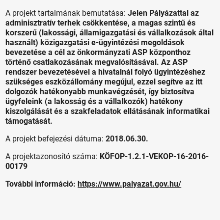
A projekt tartalmának bemutatása:
Jelen Pályázattal az
adminisztratív terhek csökkentése, a magas szintű és
korszerű (lakossági, államigazgatási és vállalkozások által
használt) közigazgatási e-ügyintézési megoldások
bevezetése a cél az önkormányzati ASP központhoz
történő csatlakozásának megvalósításával. Az ASP
rendszer bevezetésével a hivatalnál folyó ügyintézéshez
szükséges eszközállomány megújul, ezzel segítve az itt
dolgozók hatékonyabb munkavégzését, így biztosítva
ügyfeleink (a lakosság és a vállalkozók) hatékony
kiszolgálását és a szakfeladatok ellátásának informatikai
támogatását.
A projekt befejezési dátuma:
2018.06.30.
A projektazonosító száma:
KÖFOP-1.2.1-VEKOP-16-2016-
00179
További információ:
https://www.palyazat.gov.hu/