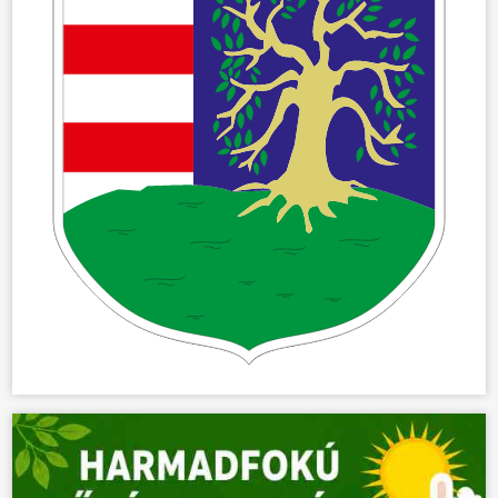
ÖNKORMÁNYZAT
ÜGYINTÉZÉS
KÖZÖSSÉG
HÍREK
VÁLASZTÁSOK