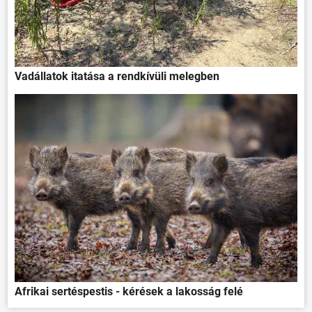
Vadállatok itatása a rendkívüli melegben
Afrikai sertéspestis - kérések a lakosság felé