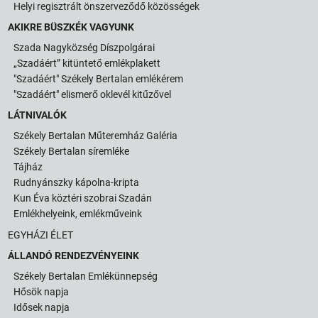
Helyi regisztrált önszerveződő közösségek
AKIKRE BÜSZKÉK VAGYUNK
Szada Nagyközség Díszpolgárai
„Szadáért” kitüntető emlékplakett
"Szadáért" Székely Bertalan emlékérem
"Szadáért" elismerő oklevél kitűzővel
LÁTNIVALÓK
Székely Bertalan Műteremház Galéria
Székely Bertalan síremléke
Tájház
Rudnyánszky kápolna-kripta
Kun Éva köztéri szobrai Szadán
Emlékhelyeink, emlékműveink
EGYHÁZI ÉLET
ÁLLANDÓ RENDEZVÉNYEINK
Székely Bertalan Emlékünnepség
Hősök napja
Idősek napja