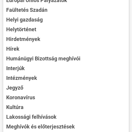
Európai Uniós Pályázatok
Faültetés Szadán
Helyi gazdaság
Helytörténet
Hirdetmények
Hírek
Humánügyi Bizottság meghívói
Interjúk
Intézmények
Jegyző
Koronavírus
Kultúra
Lakossági felhívások
Meghívók és előterjesztések