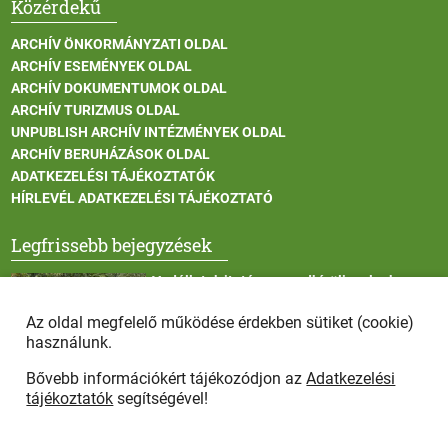
Közérdekű
ARCHÍV ÖNKORMÁNYZATI OLDAL
ARCHÍV ESEMÉNYEK OLDAL
ARCHÍV DOKUMENTUMOK OLDAL
ARCHÍV TURIZMUS OLDAL
UNPUBLISH ARCHÍV INTÉZMÉNYEK OLDAL
ARCHÍV BERUHÁZÁSOK OLDAL
ADATKEZELÉSI TÁJÉKOZTATÓK
HÍRLEVÉL ADATKEZELÉSI TÁJÉKOZTATÓ
Legfrissebb bejegyzések
Vadállatok itatása a rendkívüli melegben
Az oldal megfelelő működése érdekben sütiket (cookie)
használunk.
Bővebb információkért tájékozódjon az
Adatkezelési
Afrikai sertéspestis - kérések a lakosság felé
tájékoztatók
segítségével!