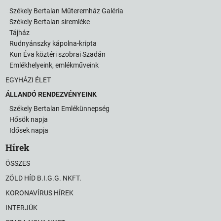
Székely Bertalan Műteremház Galéria
Székely Bertalan síremléke
Tájház
Rudnyánszky kápolna-kripta
Kun Éva köztéri szobrai Szadán
Emlékhelyeink, emlékműveink
EGYHÁZI ÉLET
ÁLLANDÓ RENDEZVÉNYEINK
Székely Bertalan Emlékünnepség
Hősök napja
Idősek napja
Hírek
ÖSSZES
ZÖLD HÍD B.I.G.G. NKFT.
KORONAVÍRUS HÍREK
INTERJÚK