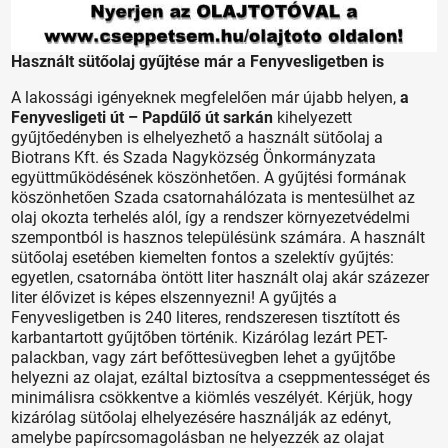
Használt sütőolaj gyűjtése már a Fenyvesligetben is
A lakossági igényeknek megfelelően már újabb helyen,
a
Fenyvesligeti út – Papdűlő út sarkán
kihelyezett
gyűjtőedényben is elhelyezhető a használt sütőolaj a
Biotrans Kft. és Szada Nagyközség Önkormányzata
együttműködésének köszönhetően. A gyűjtési formának
köszönhetően Szada csatornahálózata is mentesülhet az
olaj okozta terhelés alól, így a rendszer környezetvédelmi
szempontból is hasznos településünk számára. A használt
sütőolaj esetében kiemelten fontos a szelektív gyűjtés:
egyetlen, csatornába öntött liter használt olaj akár százezer
liter élővizet is képes elszennyezni! A gyűjtés a
Fenyvesligetben is 240 literes, rendszeresen tisztított és
karbantartott gyűjtőben történik. Kizárólag lezárt PET-
palackban, vagy zárt befőttesüvegben lehet a gyűjtőbe
helyezni az olajat, ezáltal biztosítva a cseppmentességet és
minimálisra csökkentve a kiömlés veszélyét. Kérjük, hogy
kizárólag sütőolaj elhelyezésére használják az edényt,
amelybe papírcsomagolásban ne helyezzék az olajat