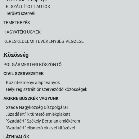
ELSZÁLLÍTOTT AUTÓK
Területi szervek
TEMETKEZÉS
HAGYATÉKI ÜGYEK
KERESKEDELMI TEVÉKENYSÉG VÉGZÉSE
Közösség
POLGÁRMESTERI KÖSZÖNTŐ
CIVIL SZERVEZETEK
Közintézményi alapítványok
Helyi regisztrált önszerveződő közösségek
AKIKRE BÜSZKÉK VAGYUNK
Szada Nagyközség Díszpolgárai
„Szadáért” kitüntető emlékplakett
"Szadáért" Székely Bertalan emlékérem
"Szadáért" elismerő oklevél kitűzővel
LÁTNIVALÓK