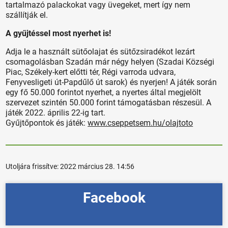
tartalmazó palackokat vagy üvegeket, mert így nem
szállítják el.
A gyűjtéssel most nyerhet is!
Adja le a használt sütőolajat és sütőzsiradékot lezárt
csomagolásban Szadán már négy helyen (Szadai Községi
Piac, Székely-kert előtti tér, Régi varroda udvara,
Fenyvesligeti út-Papdűlő út sarok) és nyerjen! A játék során
egy fő 50.000 forintot nyerhet, a nyertes által megjelölt
szervezet szintén 50.000 forint támogatásban részesül. A
játék 2022. április 22-ig tart.
Gyűjtőpontok és játék:
www.cseppetsem.hu/olajtoto
Utoljára frissítve:
2022 március 28. 14:56
Facebook