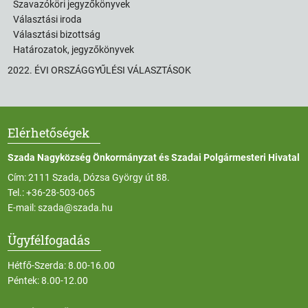
Szavazóköri jegyzőkönyvek
Választási iroda
Választási bizottság
Határozatok, jegyzőkönyvek
2022. ÉVI ORSZÁGGYŰLÉSI VÁLASZTÁSOK
Elérhetőségek
Szada Nagyközség Önkormányzat és Szadai Polgármesteri Hivatal
Cím: 2111 Szada, Dózsa György út 88.
Tel.:
+36-28-503-065
E-mail:
szada@szada.hu
Ügyfélfogadás
Hétfő-Szerda: 8.00-16.00
Péntek: 8.00-12.00