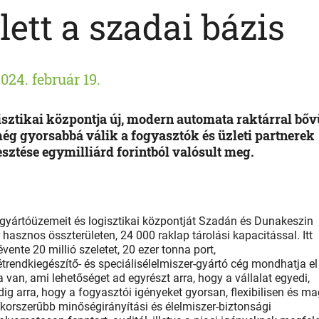
ett a szadai bázis
024. február 19.
sztikai központja új, modern automata raktárral bőv
g gyorsabbá válik a fogyasztók és üzleti partnerek
esztése egymilliárd forintból valósult meg.
gyártóüzemeit és logisztikai központját Szadán és Dunakeszin
hasznos összterületen, 24 000 raklap tárolási kapacitással. Itt
ente 20 millió szeletet, 20 ezer tonna port,
 étrendkiegészítő- és speciálisélelmiszer-gyártó cég mondhatja el
 van, ami lehetőséget ad egyrészt arra, hogy a vállalat egyedi,
ig arra, hogy a fogyasztói igényeket gyorsan, flexibilisen és m
gkorszerűbb minőségirányítási és élelmiszer-biztonsági