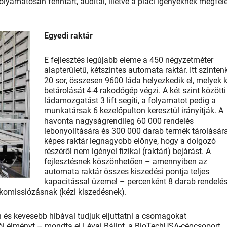
yamatosan fenntart, auditál, illetve a piaci igényeknek megfel
Egyedi raktár
E fejlesztés legújabb eleme a 450 négyzetméter
alapterületű, kétszintes automata raktár. Itt szinten
20 sor, összesen 9600 láda helyezkedik el, melyek k
betárolását 4-4 rakodógép végzi. A két szint közötti
ládamozgatást 3 lift segíti, a folyamatot pedig a
munkatársak 6 kezelőpulton keresztül irányítják. A
havonta nagyságrendileg 60 000 rendelés
lebonyolítására és 300 000 darab termék tárolásár
képes raktár legnagyobb előnye, hogy a dolgozó
részéről nem igényel fizikai (raktári) bejárást. A
fejlesztésnek köszönhetően – amennyiben az
automata raktár összes kiszedési pontja teljes
kapacitással üzemel – percenként 8 darab rendelé
komissiózásnak (kézi kiszedésnek).
 és kevesebb hibával tudjuk eljuttatni a csomagokat
ói élményt – mondta el Lévai Bálint, a BioTechUSA-cégcsoport