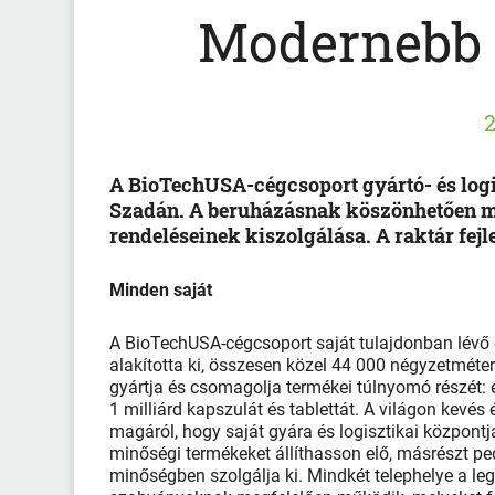
Modernebb l
2
A BioTechUSA-cégcsoport gyártó- és logi
Szadán. A beruházásnak köszönhetően mé
rendeléseinek kiszolgálása. A raktár fejl
Minden saját
A BioTechUSA-cégcsoport saját tulajdonban lévő 
alakította ki, összesen közel 44 000 négyzetméter 
gyártja és csomagolja termékei túlnyomó részét: év
1 milliárd kapszulát és tablettát. A világon kevés
magáról, hogy saját gyára és logisztikai központja
minőségi termékeket állíthasson elő, másrészt ped
minőségben szolgálja ki. Mindkét telephelye a le