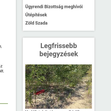
Ügyrendi Bizottság meghívói
Útépítések
Zöld Szada
Legfrissebb
e,
bejegyzések
az
ét.