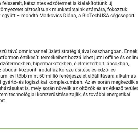
lszerelt, kétszintes edzőtermet is kialakítottunk új
örnyezetet biztosítsunk munkatársaink számára, fokozzuk
nk együtt – mondta Markovics Diána, a BioTechUSA-cégcsoport
atója.
osszú távú omni­channel üzleti stratégiájával összhangban. Ennek
formon értékesít: termékeihez hozzá lehet jutni offline és onlin
edzőtermekben, hipermarketekben, élelmiszerbolt-láncokban,
 óbudai központi irodaház korszerűsítése és edző- és
m, évi több mint 50 millió fehérjeszelet előállítására alkalmas
ai gyártó- és logisztikai komplexumban. Az év során megkezdik 
uházásukat is, mely során növelik az öltözők és az étkező terület
 technológiai korszerűsítése zajlik, és további energetikai
rt.