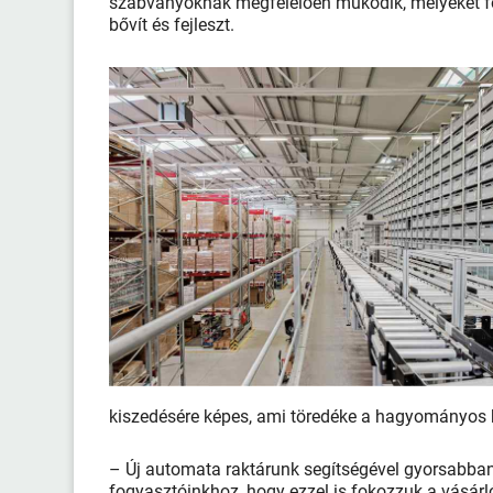
szabványoknak megfelelően működik, melyeket fol
bővít és fejleszt.
kiszedésére képes, ami töredéke a hagyományos 
– Új automata raktárunk segítségével gyorsabban
fogyasztóinkhoz, hogy ezzel is fokozzuk a vásárl