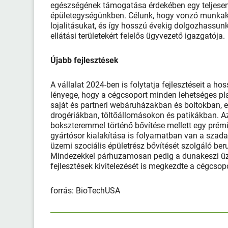
egészségének támogatása érdekében egy teljesen fe
épületegységünkben. Célunk, hogy vonzó munkak
lojalitásukat, és így hosszú évekig dolgozhassu
ellátási területekért felelős ügyvezető igazg
Újabb fejlesztések
A vállalat 2024-ben is folytatja fejlesztéseit a h
lényege, hogy a cégcsoport minden lehetséges plat
saját és partneri webáruházakban és boltokban, 
drogériákban, töltőállomásokon és patikákban. Az
bokszteremmel történő bővítése mellett egy prémiu
gyártósor kialakítása is folyamatban van a szad
üzemi szociá­lis épületrész bővítését szolgáló ber
Mindezekkel párhuzamosan pedig a dunakeszi üzem
fejlesztések kivitelezését is megkezdte a cégcsopo
forrás: BioTechUSA