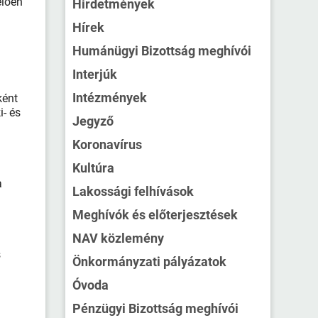
elően
Hirdetmények
Hírek
Humánügyi Bizottság meghívói
Interjúk
Intézmények
ként
i- és
Jegyző
Koronavírus
Kultúra
a
Lakossági felhívások
Meghívók és előterjesztések
NAV közlemény
s
Önkormányzati pályázatok
Óvoda
Pénzügyi Bizottság meghívói