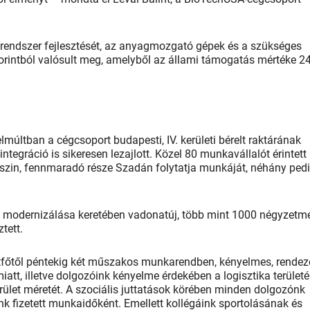
si rendszer fejlesztését, az anyagmozgató gépek és a szükséges
orintból valósult meg, amelyből az állami támogatás mértéke 2
lmúltban a cégcsoport budapesti, IV. kerületi bérelt raktárának
-integráció is sikeresen lezajlott. Közel 80 munkavállalót érintett
szin, fennmaradó része Szadán folytatja munkáját, néhány ped
 modernizálása keretében vadonatúj, több mint 1000 négyzetmé
tett.
főtől péntekig két műszakos munkarendben, kényelmes, rendez
t, illetve dolgozóink kényelme érdekében a logisztika terület
rület méretét. A szociális juttatások körében minden dolgozónk
nk fizetett munkaidőként. Emellett kollégáink sportolásának és