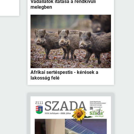
Vadállatok itatása a rendkívüli
melegben
Afrikai sertéspestis - kérések a
lakosság felé