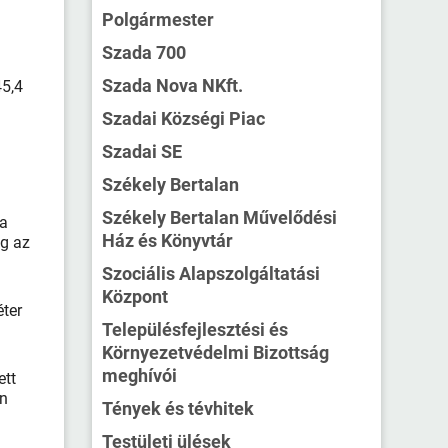
Polgármester
Szada 700
Szada Nova NKft.
45,4
Szadai Községi Piac
Szadai SE
Székely Bertalan
Székely Bertalan Művelődési
 a
Ház és Könyvtár
ig az
Szociális Alapszolgáltatási
Központ
ter
Településfejlesztési és
Környezetvédelmi Bizottság
meghívói
ett
én
Tények és tévhitek
Testületi ülések