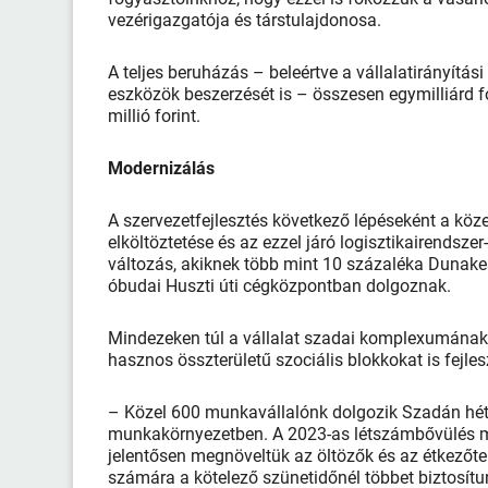
vezérigazgatója és társtulajdonosa.
A teljes beruházás – beleértve a vállalatirányítá
eszközök beszerzését is – összesen egymilliárd f
millió forint.
Modernizálás
A szervezetfejlesztés következő lépéseként a köze
elköltöztetése és az ezzel járó logisztikairendszer
változás, akiknek több mint 10 százaléka Dunake
óbudai Huszti úti cégközpontban dolgoznak.
Mindezeken túl a vállalat szadai komplexumának
hasznos összterületű szociális blokkokat is fejlesz
– Közel 600 munkavállalónk dolgozik Szadán hét
munkakörnyezetben. A 2023-as létszámbővülés miat
jelentősen megnöveltük az öltözők és az étkezőte
számára a kötelező szünetidőnél többet biztosítu