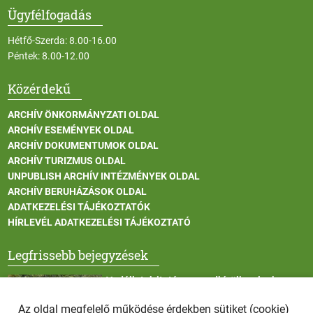
Ügyfélfogadás
Hétfő-Szerda: 8.00-16.00
Péntek: 8.00-12.00
Közérdekű
ARCHÍV ÖNKORMÁNYZATI OLDAL
ARCHÍV ESEMÉNYEK OLDAL
ARCHÍV DOKUMENTUMOK OLDAL
ARCHÍV TURIZMUS OLDAL
UNPUBLISH ARCHÍV INTÉZMÉNYEK OLDAL
ARCHÍV BERUHÁZÁSOK OLDAL
ADATKEZELÉSI TÁJÉKOZTATÓK
HÍRLEVÉL ADATKEZELÉSI TÁJÉKOZTATÓ
Legfrissebb bejegyzések
Vadállatok itatása a rendkívüli melegben
Az oldal megfelelő működése érdekben sütiket (cookie)