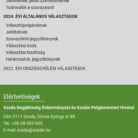
Jelölteknek, jelölő szervezeteknek
Tudnivalók a szavazásról
2024. ÉVI ÁLTALÁNOS VÁLASZTÁSOK
Választópolgároknak
Jelölteknek
Szavazóköri jegyzőkönyvek
Választási iroda
Választási bizottság
Határozatok, jegyzőkönyvek
2022. ÉVI ORSZÁGGYŰLÉSI VÁLASZTÁSOK
Elérhetőségek
Szada Nagyközség Önkormányzat és Szadai Polgármesteri Hivatal
Cím: 2111 Szada, Dózsa György út 88.
Tel.:
+36-28-503-065
E-mail:
szada@szada.hu