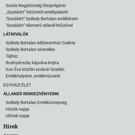
Szada Nagyközség Díszpolgárai
„Szadáért” kitüntető emlékplakett
"Szadáért" Székely Bertalan emlékérem
"Szadáért" elismerő oklevél kitűzővel
LÁTNIVALÓK
Székely Bertalan Műteremház Galéria
Székely Bertalan síremléke
Tájház
Rudnyánszky kápolna-kripta
Kun Éva köztéri szobrai Szadán
Emlékhelyeink, emlékműveink
EGYHÁZI ÉLET
ÁLLANDÓ RENDEZVÉNYEINK
Székely Bertalan Emlékünnepség
Hősök napja
Idősek napja
Hírek