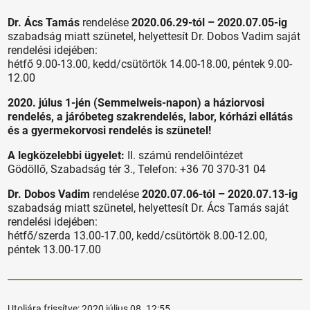
Dr. Ács Tamás
rendelése
2020.06.29-tól – 2020.07.05-ig
szabadság miatt szünetel, helyettesít Dr. Dobos Vadim saját
rendelési idejében:
hétfő 9.00-13.00, kedd/csütörtök 14.00-18.00, péntek 9.00-
12.00
2020. júlus 1-jén (Semmelweis-napon) a háziorvosi
rendelés, a járóbeteg szakrendelés, labor, kórházi ellátás
és a gyermekorvosi rendelés is szünetel!
A legközelebbi ügyelet:
II. számú rendelőintézet
Gödöllő, Szabadság tér 3., Telefon: +36 70 370-31 04
Dr. Dobos Vadim
rendelése
2020.07.06-tól – 2020.07.13-ig
szabadság miatt szünetel, helyettesít Dr. Ács Tamás saját
rendelési idejében:
hétfő/szerda 13.00-17.00, kedd/csütörtök 8.00-12.00,
péntek 13.00-17.00
Utoljára frissítve:
2020 július 08. 12:55