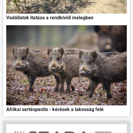
Vadállatok itatása a rendkívüli melegben
Afrikai sertéspestis - kérések a lakosság felé