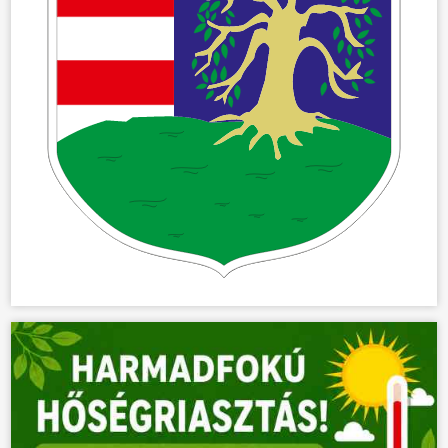
ÖNKORMÁNYZAT
ÜGYINTÉZÉS
KÖZÖSSÉG
HÍREK
VÁLASZTÁSOK