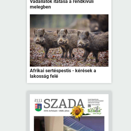
Vadállatok itatása a rendkívüli
melegben
Afrikai sertéspestis - kérések a
lakosság felé