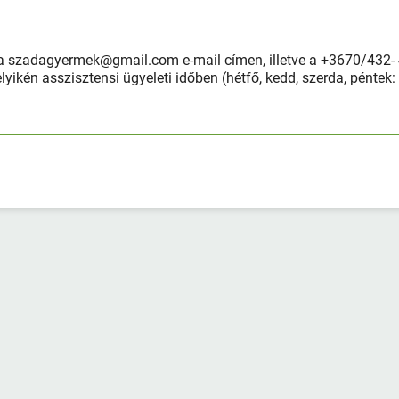
 a szadagyermek@gmail.com e-mail címen, illetve a +3670/432- 
kén asszisztensi ügyeleti időben (hétfő, kedd, szerda, péntek: