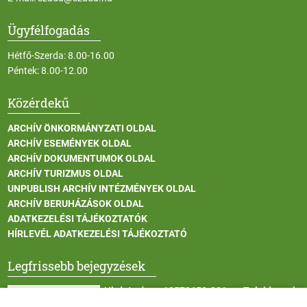
Ügyfélfogadás
Hétfő-Szerda: 8.00-16.00
Péntek: 8.00-12.00
Közérdekű
ARCHÍV ÖNKORMÁNYZATI OLDAL
ARCHÍV ESEMÉNYEK OLDAL
ARCHÍV DOKUMENTUMOK OLDAL
ARCHÍV TURIZMUS OLDAL
UNPUBLISH ARCHÍV INTÉZMÉNYEK OLDAL
ARCHÍV BERUHÁZÁSOK OLDAL
ADATKEZELÉSI TÁJÉKOZTATÓK
HÍRLEVÉL ADATKEZELÉSI TÁJÉKOZTATÓ
Legfrissebb bejegyzések
Hirdetmény - 13572650-301 sz. Tulajdonosi
Közösség tulajdonosi gyűlése