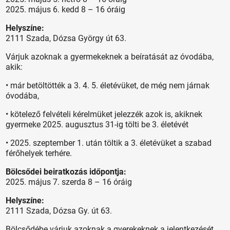
2025. május 6. kedd 8 – 16 óráig
Helyszíne:
2111 Szada, Dózsa György út 63.
Várjuk azoknak a gyermekeknek a beíratását az óvodába,
akik:
• már betöltötték a 3. 4. 5. életévüket, de még nem járnak
óvodába,
• kötelező felvételi kérelmüket jelezzék azok is, akiknek
gyermeke 2025. augusztus 31-ig tölti be 3. életévét
• 2025. szeptember 1. után töltik a 3. életévüket a szabad
férőhelyek terhére.
Bölcsődei beiratkozás időpontja:
2025. május 7. szerda 8 – 16 óráig
Helyszíne:
2111 Szada, Dózsa Gy. út 63.
Bölcsődébe várjuk azoknak a gyerekeknek a jelentkezését,