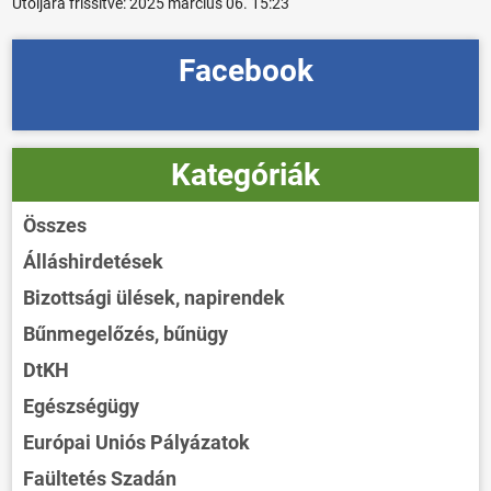
Utoljára frissítve:
2025 március 06. 15:23
Facebook
Kategóriák
Összes
Álláshirdetések
Bizottsági ülések, napirendek
Bűnmegelőzés, bűnügy
DtKH
Egészségügy
Európai Uniós Pályázatok
Faültetés Szadán