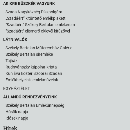
AKIKRE BÜSZKÉK VAGYUNK
Szada Nagyközség Díszpolgárai
„Szadáért” kitüntető emlékplakett
"Szadáért" Székely Bertalan emlékérem
"Szadáért" elismerő oklevél kitűzővel
LÁTNIVALÓK
Székely Bertalan Műteremház Galéria
Székely Bertalan síremléke
Tájház
Rudnyánszky kápolna-kripta
Kun Éva köztéri szobrai Szadán
Emlékhelyeink, emlékműveink
EGYHÁZI ÉLET
ÁLLANDÓ RENDEZVÉNYEINK
Székely Bertalan Emlékünnepség
Hősök napja
Idősek napja
Hírek