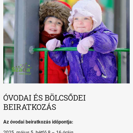
ÓVODAI ÉS BÖLCSŐDEI
BEIRATKOZÁS
Az óvodai beiratkozás időpontja:
2025. május 5. hétfő 8 – 16 óráig