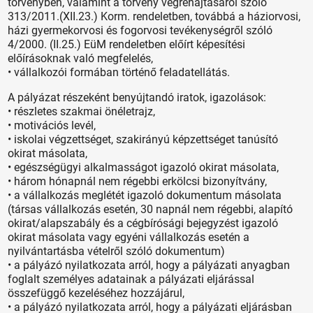
törvényben, valamint a törvény végrehajtásáról szóló
313/2011.(XII.23.) Korm. rendeletben, továbbá a háziorvosi,
házi gyermekorvosi és fogorvosi tevékenységről szóló
4/2000. (II.25.) EüM rendeletben előírt képesítési
előírásoknak való megfelelés,
• vállalkozói formában történő feladatellátás.
A pályázat részeként benyújtandó iratok, igazolások:
• részletes szakmai önéletrajz,
• motivációs levél,
• iskolai végzettséget, szakirányú képzettséget tanúsító
okirat másolata,
• egészségügyi alkalmasságot igazoló okirat másolata,
• három hónapnál nem régebbi erkölcsi bizonyítvány,
• a vállalkozás meglétét igazoló dokumentum másolata
(társas vállalkozás esetén, 30 napnál nem régebbi, alapító
okirat/alapszabály és a cégbírósági bejegyzést igazoló
okirat másolata vagy egyéni vállalkozás esetén a
nyilvántartásba vételről szóló dokumentum)
• a pályázó nyilatkozata arról, hogy a pályázati anyagban
foglalt személyes adatainak a pályázati eljárással
összefüggő kezeléséhez hozzájárul,
• a pályázó nyilatkozata arról, hogy a pályázati eljárásban