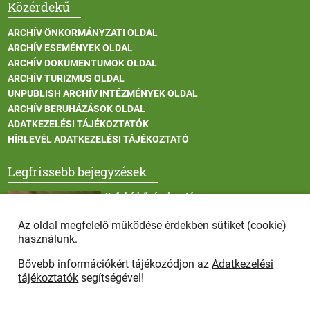
Közérdekű
ARCHÍV ÖNKORMÁNYZATI OLDAL
ARCHÍV ESEMÉNYEK OLDAL
ARCHÍV DOKUMENTUMOK OLDAL
ARCHÍV TURIZMUS OLDAL
UNPUBLISH ARCHÍV INTÉZMÉNYEK OLDAL
ARCHÍV BERUHÁZÁSOK OLDAL
ADATKEZELÉSI TÁJÉKOZTATÓK
HÍRLEVÉL ADATKEZELÉSI TÁJÉKOZTATÓ
Legfrissebb bejegyzések
II. fokú hőségriasztás
Az oldal megfelelő működése érdekben sütiket (cookie)
használunk.
Bővebb információkért tájékozódjon az
Adatkezelési
Vadállatok itatása a rendkívüli melegben
tájékoztatók
segítségével!