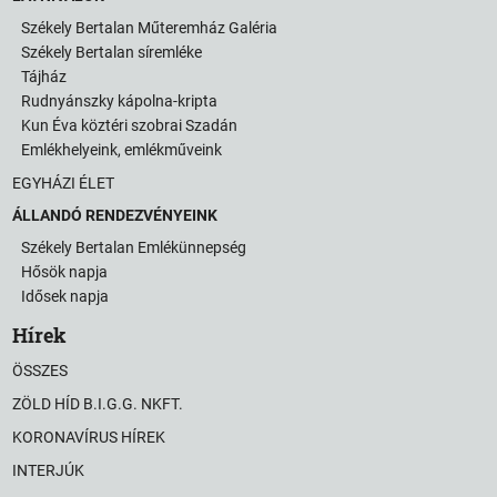
Székely Bertalan Műteremház Galéria
Székely Bertalan síremléke
Tájház
Rudnyánszky kápolna-kripta
Kun Éva köztéri szobrai Szadán
Emlékhelyeink, emlékműveink
EGYHÁZI ÉLET
ÁLLANDÓ RENDEZVÉNYEINK
Székely Bertalan Emlékünnepség
Hősök napja
Idősek napja
Hírek
ÖSSZES
ZÖLD HÍD B.I.G.G. NKFT.
KORONAVÍRUS HÍREK
INTERJÚK