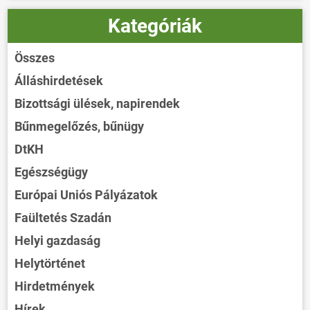
Kategóriák
Összes
Álláshirdetések
Bizottsági ülések, napirendek
Bűnmegelőzés, bűnügy
DtKH
Egészségügy
Európai Uniós Pályázatok
Faültetés Szadán
Helyi gazdaság
Helytörténet
Hirdetmények
Hírek