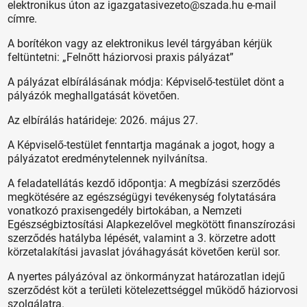
elektronikus úton az igazgatasivezeto@szada.hu e-mail
címre.
A borítékon vagy az elektronikus levél tárgyában kérjük
feltüntetni: „Felnőtt háziorvosi praxis pályázat”
A pályázat elbírálásának módja: Képviselő-testület dönt a
pályázók meghallgatását követően.
Az elbírálás határideje: 2026. május 27.
A Képviselő-testület fenntartja magának a jogot, hogy a
pályázatot eredménytelennek nyilvánítsa.
A feladatellátás kezdő időpontja: A megbízási szerződés
megkötésére az egészségügyi tevékenység folytatására
vonatkozó praxisengedély birtokában, a Nemzeti
Egészségbiztosítási Alapkezelővel megkötött finanszírozási
szerződés hatályba lépését, valamint a 3. körzetre adott
körzetalakítási javaslat jóváhagyását követően kerül sor.
A nyertes pályázóval az önkormányzat határozatlan idejű
szerződést köt a területi kötelezettséggel működő háziorvosi
szolgálatra.