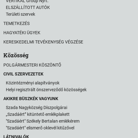
VERTIKAL Group Nyrt.
ELSZÁLLÍTOTT AUTÓK
Területi szervek
TEMETKEZÉS
HAGYATÉKI ÜGYEK
KERESKEDELMI TEVÉKENYSÉG VÉGZÉSE
Közösség
POLGÁRMESTERI KÖSZÖNTŐ
CIVIL SZERVEZETEK
Közintézményi alapítványok
Helyi regisztrált önszerveződő közösségek
AKIKRE BÜSZKÉK VAGYUNK
Szada Nagyközség Díszpolgárai
„Szadáért” kitüntető emlékplakett
"Szadáért" Székely Bertalan emlékérem
"Szadáért" elismerő oklevél kitűzővel
LÁTNIVALÓK