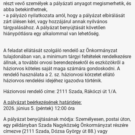
részt vevő személyek a pályázati anyagot megismerhetik, és
abba betekinthetnek,
• a pályázó nyilatkozata arról, hogy a pályázat elbírálását
zárt ülésen kéri, vagy hozzájárul annak nyilvános
tárgyalásához. A pályázat benyújtását követően
hiánypótlásra egy alkalommal van lehetőség.
A feladat ellátását szolgáló rendelő az Önkormányzat
tulajdonában van, a minimum tárgyi feltételek rendelkezésre
állnak, a további orvosi berendezésekről és eszközökről a
háziorvos köteles saját maga számára gondoskodni. A
rendelő használata a 2. sz. háziorvosi körzetet ellátó
háziorvos rendelési idejéhez igazodva történik.
Háziorvosi rendelő címe: 2111 Szada, Rákóczi út 1/A.
A pályázat beérkezésének határideje:
2026. június 5. (péntek) 12:00 óra
A pályázat benyújtásának módja: Személyesen, postai úton,
egy példányban Szada Nagyközség Önkormányzat részére
címezve (2111 Szada, Dózsa György út 88.) vagy