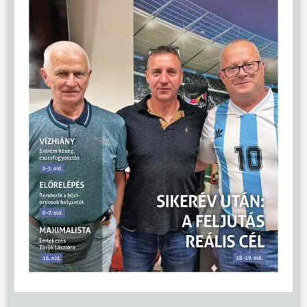
ÖNKORMÁNYZAT
ÜGYINTÉZÉS
KÖZÖSSÉG
HÍREK
VÁLASZTÁSOK