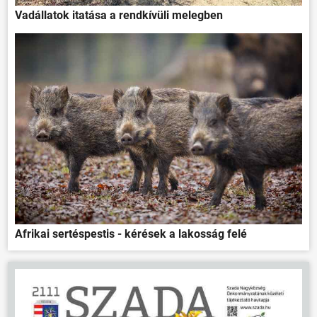
Vadállatok itatása a rendkívüli melegben
Afrikai sertéspestis - kérések a lakosság felé