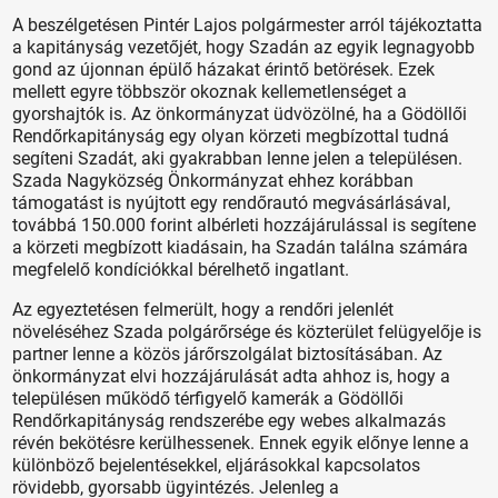
A beszélgetésen Pintér Lajos polgármester arról tájékoztatta
a kapitányság vezetőjét, hogy Szadán az egyik legnagyobb
gond az újonnan épülő házakat érintő betörések. Ezek
mellett egyre többször okoznak kellemetlenséget a
gyorshajtók is. Az önkormányzat üdvözölné, ha a Gödöllői
Rendőrkapitányság egy olyan körzeti megbízottal tudná
segíteni Szadát, aki gyakrabban lenne jelen a településen.
Szada Nagyközség Önkormányzat ehhez korábban
támogatást is nyújtott egy rendőrautó megvásárlásával,
továbbá 150.000 forint albérleti hozzájárulással is segítene
a körzeti megbízott kiadásain, ha Szadán találna számára
megfelelő kondíciókkal bérelhető ingatlant.
Az egyeztetésen felmerült, hogy a rendőri jelenlét
növeléséhez Szada polgárőrsége és közterület felügyelője is
partner lenne a közös járőrszolgálat biztosításában. Az
önkormányzat elvi hozzájárulását adta ahhoz is, hogy a
településen működő térfigyelő kamerák a Gödöllői
Rendőrkapitányság rendszerébe egy webes alkalmazás
révén bekötésre kerülhessenek. Ennek egyik előnye lenne a
különböző bejelentésekkel, eljárásokkal kapcsolatos
rövidebb, gyorsabb ügyintézés. Jelenleg a