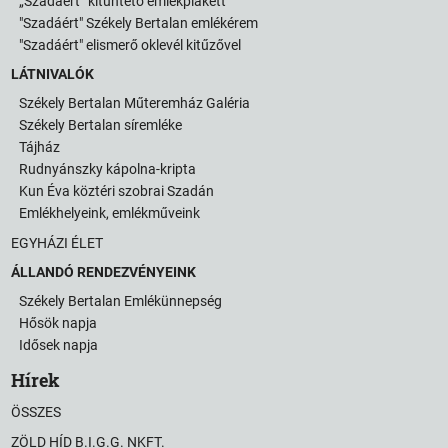
„Szadáért” kitüntető emlékplakett
"Szadáért" Székely Bertalan emlékérem
"Szadáért" elismerő oklevél kitűzővel
LÁTNIVALÓK
Székely Bertalan Műteremház Galéria
Székely Bertalan síremléke
Tájház
Rudnyánszky kápolna-kripta
Kun Éva köztéri szobrai Szadán
Emlékhelyeink, emlékműveink
EGYHÁZI ÉLET
ÁLLANDÓ RENDEZVÉNYEINK
Székely Bertalan Emlékünnepség
Hősök napja
Idősek napja
Hírek
ÖSSZES
ZÖLD HÍD B.I.G.G. NKFT.