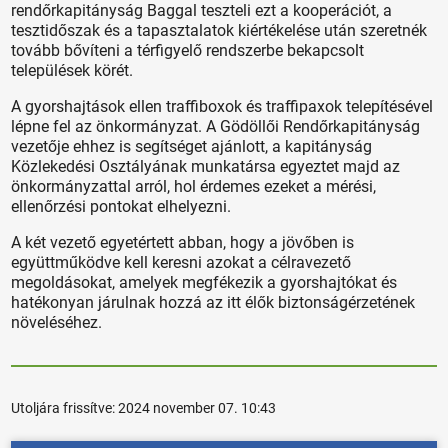
rendőrkapitányság Baggal teszteli ezt a kooperációt, a
tesztidőszak és a tapasztalatok kiértékelése után szeretnék
tovább bővíteni a térfigyelő rendszerbe bekapcsolt
települések körét.
A gyorshajtások ellen traffiboxok és traffipaxok telepítésével
lépne fel az önkormányzat. A Gödöllői Rendőrkapitányság
vezetője ehhez is segítséget ajánlott, a kapitányság
Közlekedési Osztályának munkatársa egyeztet majd az
önkormányzattal arról, hol érdemes ezeket a mérési,
ellenőrzési pontokat elhelyezni.
A két vezető egyetértett abban, hogy a jövőben is
együttműködve kell keresni azokat a célravezető
megoldásokat, amelyek megfékezik a gyorshajtókat és
hatékonyan járulnak hozzá az itt élők biztonságérzetének
növeléséhez.
Utoljára frissítve:
2024 november 07. 10:43