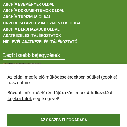
ARCHÍV ESEMÉNYEK OLDAL
ARCHÍV DOKUMENTUMOK OLDAL
ARCHÍV TURIZMUS OLDAL
UNPUBLISH ARCHÍV INTÉZMÉNYEK OLDAL
ARCHÍV BERUHÁZÁSOK OLDAL
ADATKEZELÉSI TÁJÉKOZTATÓK
HÍRLEVÉL ADATKEZELÉSI TÁJÉKOZTATÓ
Legfrissebb bejegyzések
Vadállatok itatása a rendkívüli melegben
Az oldal megfelelő működése érdekben sütiket (cookie)
használunk.
Bővebb információkért tájékozódjon az
Adatkezelési
Afrikai sertéspestis - kérések a lakosság felé
tájékoztatók
segítségével!
AZ ÖSSZES ELFOGADÁSA