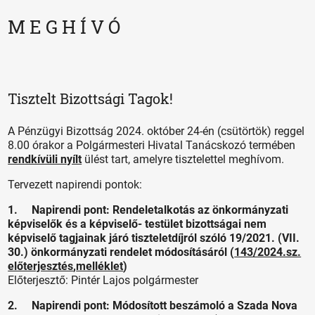
M E G H Í V Ó
Tisztelt Bizottsági Tagok!
A Pénzügyi Bizottság 2024. október 24-én (csütörtök) reggel
8.00 órakor a Polgármesteri Hivatal Tanácskozó termében
rendkívüli nyílt
ülést tart, amelyre tisztelettel meghívom.
Tervezett napirendi pontok:
1. Napirendi pont: Rendeletalkotás az önkormányzati
képviselők és a képviselő- testület bizottságai nem
képviselő tagjainak járó tiszteletdíjról szóló 19/2021. (VII.
30.) önkormányzati rendelet módosításáról (
143/2024.sz.
előterjesztés
,
melléklet
)
Előterjesztő: Pintér Lajos polgármester
2. Napirendi pont: Módosított beszámoló a Szada Nova