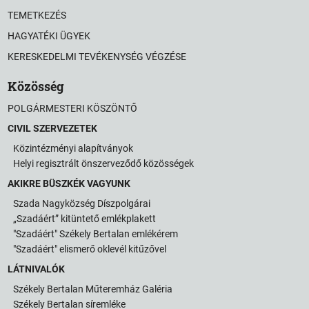
TEMETKEZÉS
HAGYATÉKI ÜGYEK
KERESKEDELMI TEVÉKENYSÉG VÉGZÉSE
Közösség
POLGÁRMESTERI KÖSZÖNTŐ
CIVIL SZERVEZETEK
Közintézményi alapítványok
Helyi regisztrált önszerveződő közösségek
AKIKRE BÜSZKÉK VAGYUNK
Szada Nagyközség Díszpolgárai
„Szadáért” kitüntető emlékplakett
"Szadáért" Székely Bertalan emlékérem
"Szadáért" elismerő oklevél kitűzővel
LÁTNIVALÓK
Székely Bertalan Műteremház Galéria
Székely Bertalan síremléke