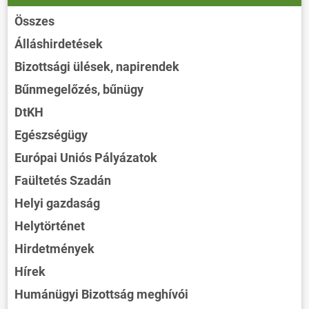
Összes
Álláshirdetések
Bizottsági ülések, napirendek
Bűnmegelőzés, bűnügy
DtKH
Egészségügy
Európai Uniós Pályázatok
Faültetés Szadán
Helyi gazdaság
Helytörténet
Hirdetmények
Hírek
Humánügyi Bizottság meghívói