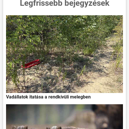
Legfrissebb bejegyzések
Vadállatok itatása a rendkívüli melegben