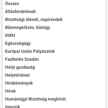
Összes
Álláshirdetések
Bizottsági ülések, napirendek
Bűnmegelőzés, bűnügy
DtKH
Egészségügy
Európai Uniós Pályázatok
Faültetés Szadán
Helyi gazdaság
Helytörténet
Hirdetmények
Hírek
Humánügyi Bizottság meghívói
Interjúk