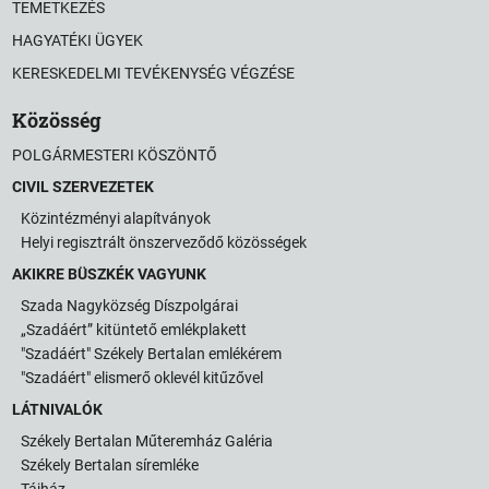
TEMETKEZÉS
HAGYATÉKI ÜGYEK
KERESKEDELMI TEVÉKENYSÉG VÉGZÉSE
Közösség
POLGÁRMESTERI KÖSZÖNTŐ
CIVIL SZERVEZETEK
Közintézményi alapítványok
Helyi regisztrált önszerveződő közösségek
AKIKRE BÜSZKÉK VAGYUNK
Szada Nagyközség Díszpolgárai
„Szadáért” kitüntető emlékplakett
"Szadáért" Székely Bertalan emlékérem
"Szadáért" elismerő oklevél kitűzővel
LÁTNIVALÓK
Székely Bertalan Műteremház Galéria
Székely Bertalan síremléke
Tájház