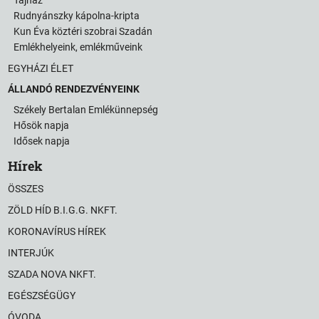
Rudnyánszky kápolna-kripta
Kun Éva köztéri szobrai Szadán
Emlékhelyeink, emlékműveink
EGYHÁZI ÉLET
ÁLLANDÓ RENDEZVÉNYEINK
Székely Bertalan Emlékünnepség
Hősök napja
Idősek napja
Hírek
ÖSSZES
ZÖLD HÍD B.I.G.G. NKFT.
KORONAVÍRUS HÍREK
INTERJÚK
SZADA NOVA NKFT.
EGÉSZSÉGÜGY
ÓVODA