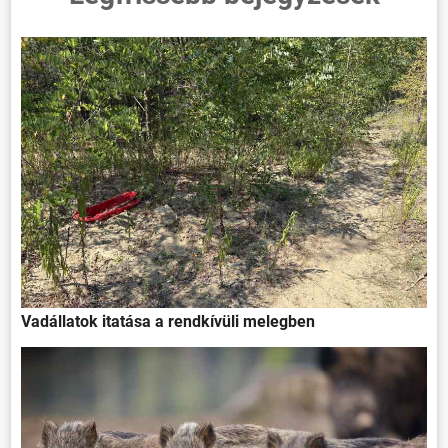
Vadállatok itatása a rendkívüli melegben