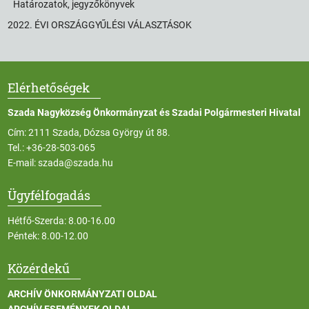
Határozatok, jegyzőkönyvek
2022. ÉVI ORSZÁGGYŰLÉSI VÁLASZTÁSOK
Elérhetőségek
Szada Nagyközség Önkormányzat és Szadai Polgármesteri Hivatal
Cím: 2111 Szada, Dózsa György út 88.
Tel.:
+36-28-503-065
E-mail:
szada@szada.hu
Ügyfélfogadás
Hétfő-Szerda: 8.00-16.00
Péntek: 8.00-12.00
Közérdekű
ARCHÍV ÖNKORMÁNYZATI OLDAL
ARCHÍV ESEMÉNYEK OLDAL