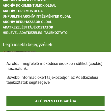
ARCHÍV DOKUMENTUMOK OLDAL
ARCHÍV TURIZMUS OLDAL
UNPUBLISH ARCHÍV INTÉZMÉNYEK OLDAL
ARCHÍV BERUHÁZÁSOK OLDAL
ADATKEZELÉSI TÁJÉKOZTATÓK
HÍRLEVÉL ADATKEZELÉSI TÁJÉKOZTATÓ
Legfrissebb bejegyzések
Vadállatok itatása a rendkívüli melegben
Az oldal megfelelő működése érdekben sütiket (cookie)
használunk.
Bővebb információkért tájékozódjon az
Adatkezelési
Afrikai sertéspestis - kérések a lakosság felé
tájékoztatók
segítségével!
AZ ÖSSZES ELFOGADÁSA