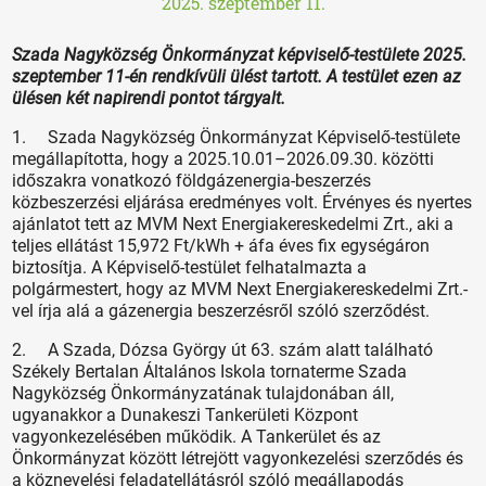
2025. szeptember 11.
Szada Nagyközség Önkormányzat képviselő-testülete 2025.
szeptember 11-én rendkívüli ülést tartott. A testület ezen az
ülésen két napirendi pontot tárgyalt.
1. Szada Nagyközség Önkormányzat Képviselő-testülete
megállapította, hogy a 2025.10.01–2026.09.30. közötti
időszakra vonatkozó földgázenergia-beszerzés
közbeszerzési eljárása eredményes volt. Érvényes és nyertes
ajánlatot tett az MVM Next Energiakereskedelmi Zrt., aki a
teljes ellátást 15,972 Ft/kWh + áfa éves fix egységáron
biztosítja. A Képviselő-testület felhatalmazta a
polgármestert, hogy az MVM Next Energiakereskedelmi Zrt.-
vel írja alá a gázenergia beszerzésről szóló szerződést.
2. A Szada, Dózsa György út 63. szám alatt található
Székely Bertalan Általános Iskola tornaterme Szada
Nagyközség Önkormányzatának tulajdonában áll,
ugyanakkor a Dunakeszi Tankerületi Központ
vagyonkezelésében működik. A Tankerület és az
Önkormányzat között létrejött vagyonkezelési szerződés és
a köznevelési feladatellátásról szóló megállapodás