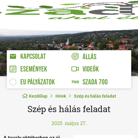
KAPCSOLAT
ÁLLÁS
VIDEÓK
ESEMÉNYEK
EU PÁLYÁZATOK
SZADA 700
Kezdőlap
Hírek
Szép és hálás feladat
Szép és hálás feladat
2025. május 27.
A tavaly októberben az új