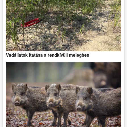
Vadállatok itatása a rendkívüli melegben