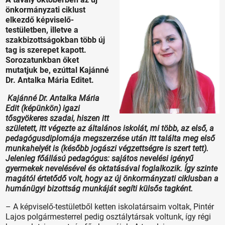
önkormányzati ciklust
elkezdő képviselő-
testületben, illetve a
szakbizottságokban több új
tag is szerepet kapott.
Sorozatunkban őket
mutatjuk be, ezúttal Kajánné
Dr. Antalka Mária Editet.
Kajánné Dr. Antalka Mária
Edit (képünkön) igazi
tősgyökeres szadai, hiszen itt
született, itt végezte az általános iskolát, mi több, az első, a
pedagógusdiplomája megszerzése után itt találta meg első
munkahelyét is (később jogászi végzettségre is szert tett).
Jelenleg főállású pedagógus: sajátos nevelési igényű
gyermekek nevelésével és oktatásával foglalkozik. Így szinte
magától értetődő volt, hogy az új önkormányzati ciklusban a
humánügyi bizottság munkáját segíti külsős tagként.
– A képviselő-testületből ketten iskolatársaim voltak, Pintér
Lajos polgármesterrel pedig osztálytársak voltunk, így régi