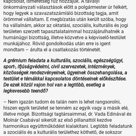
kapcsolat, ismeretség fűz hozzájuk. A tavalyi
önkormányzati választások előtt a polgármester úr felkért,
hogy legyek a szavazatszámláló bizottság tagja, amit
örömmel vállaltam. E megbízatás után került szóba, hogy
ha vállalnám, akkor az oktatási, szociális, kulturális és jogi
területen szerzett tapasztalataimmal hozzájárulhatnék a
humánügyi bizottság, illetve közvetve a képviselő-testület
munkájához. Rövid gondolkodás után erre is igent
mondtam – árulta el a csatlakozás történetét.
A grémium feladata a kulturális, szociális, egészségügyi,
sport-, ifjúságvédelmi, civil szervezetek, intézmények,
közösségek rendezvényeinek, ügyeinek összehangolása, a
testület e témákkal kapcsolatos döntéseinek előkészítése.
De ezek közül vajon hol van a legtöbb, esetleg a
legkevesebb teendő?
– Nem igazán tudom és talán nem is lehet rangsorolni,
hiszen egyik területet se tenném az egyik vagy a másik elé,
illetve mögé. Bizottsági tagtársaimmal, dr. Vada Edinával és
Molnár Csabával sikerült az első pillanattól kezdve
harmonikus együttműködést kialakítani. Legtöbb feladatunk
a szociális és a kulturális területhez köthető, de sokszor