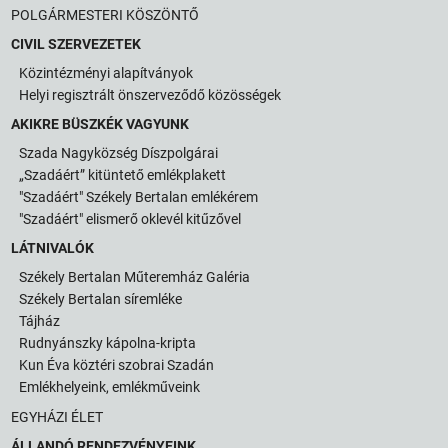
POLGÁRMESTERI KÖSZÖNTŐ
CIVIL SZERVEZETEK
Közintézményi alapítványok
Helyi regisztrált önszerveződő közösségek
AKIKRE BÜSZKÉK VAGYUNK
Szada Nagyközség Díszpolgárai
„Szadáért” kitüntető emlékplakett
"Szadáért" Székely Bertalan emlékérem
"Szadáért" elismerő oklevél kitűzővel
LÁTNIVALÓK
Székely Bertalan Műteremház Galéria
Székely Bertalan síremléke
Tájház
Rudnyánszky kápolna-kripta
Kun Éva köztéri szobrai Szadán
Emlékhelyeink, emlékműveink
EGYHÁZI ÉLET
ÁLLANDÓ RENDEZVÉNYEINK