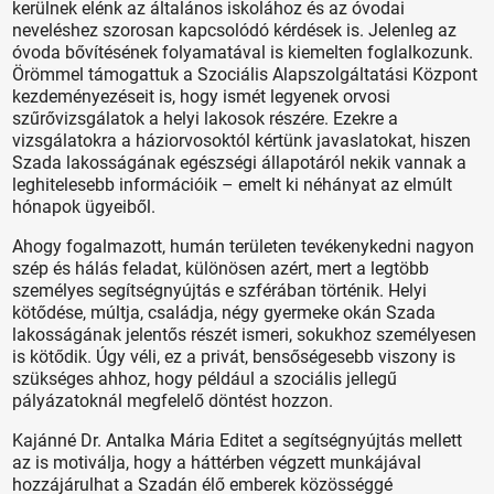
kerülnek elénk az általános iskolához és az óvodai
neveléshez szorosan kapcsolódó kérdések is. Jelenleg az
óvoda bővítésének folyamatával is kiemelten foglalkozunk.
Örömmel támogattuk a Szociális Alapszolgáltatási Központ
kezdeményezéseit is, hogy ismét legyenek orvosi
szűrővizsgálatok a helyi lakosok részére. Ezekre a
vizsgálatokra a háziorvosoktól kértünk javaslatokat, hiszen
Szada lakosságának egészségi állapotáról nekik vannak a
leghitelesebb információik – emelt ki néhányat az elmúlt
hónapok ügyeiből.
Ahogy fogalmazott, humán területen tevékenykedni nagyon
szép és hálás feladat, különösen azért, mert a legtöbb
személyes segítségnyújtás e szférában történik. Helyi
kötődése, múltja, családja, négy gyermeke okán Szada
lakosságának jelentős részét ismeri, sokukhoz személyesen
is kötődik. Úgy véli, ez a privát, bensőségesebb viszony is
szükséges ahhoz, hogy például a szociális jellegű
pályázatoknál megfelelő döntést hozzon.
Kajánné Dr. Antalka Mária Editet a segítségnyújtás mellett
az is motiválja, hogy a háttérben végzett munkájával
hozzájárulhat a Szadán élő emberek közösséggé