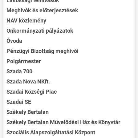
Lakossági felhívások
Meghívók és előterjesztések
NAV közlemény
Önkormányzati pályázatok
Óvoda
Pénzügyi Bizottság meghívói
Polgármester
Szada 700
Szada Nova NKft.
Szadai Községi Piac
ÖNKORMÁNYZAT
Szadai SE
ÜGYINTÉZÉS
Székely Bertalan
KÖZÖSSÉG
Székely Bertalan Művelődési Ház és Könyvtár
HÍREK
Szociális Alapszolgáltatási Központ