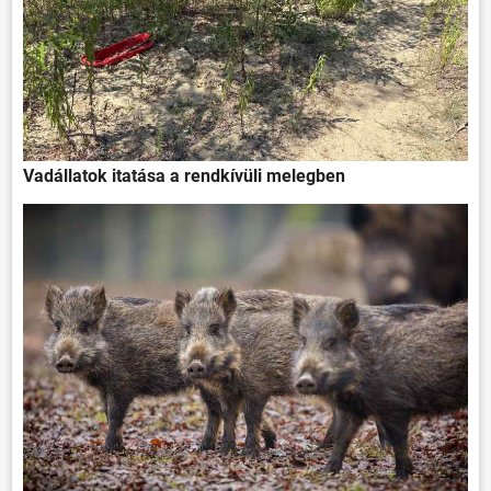
Vadállatok itatása a rendkívüli melegben