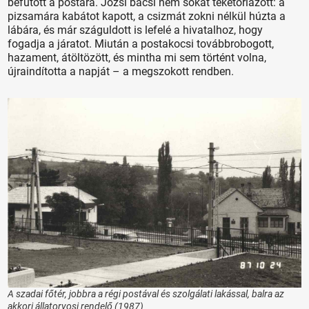
befutott a postára. Józsi bácsi nem sokat teketóriázott: a
pizsamára kabátot kapott, a csizmát zokni nélkül húzta a
lábára, és már száguldott is lefelé a hivatalhoz, hogy
fogadja a járatot. Miután a postakocsi továbbrobogott,
hazament, átöltözött, és mintha mi sem történt volna,
újraindította a napját – a megszokott rendben.
A szadai főtér, jobbra a régi postával és szolgálati lakással, balra az
akkori állatorvosi rendelő (1987)