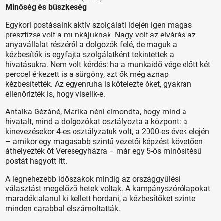
Minőség és büszkeség
Egykori postásaink aktív szolgálati idején igen magas
presztízse volt a munkájuknak. Nagy volt az elvárás az
anyavállalat részéről a dolgozók felé, de maguk a
kézbesítők is egyfajta szolgálatként tekintettek a
hivatásukra. Nem volt kérdés: ha a munkaidő vége előtt két
perccel érkezett is a sürgöny, azt ők még aznap
kézbesítették. Az egyenruha is kötelezte őket, gyakran
ellenőrizték is, hogy viselik-e.
Antalka Gézáné, Marika néni elmondta, hogy mind a
hivatalt, mind a dolgozókat osztályozta a központ: a
kinevezésekor 4-es osztályzatuk volt, a 2000-es évek elején
– amikor egy magasabb szintű vezetői képzést követően
áthelyezték őt Veresegyházra – már egy 5-ös minősítésű
postát hagyott itt.
A legnehezebb időszakok mindig az országgyűlési
választást megelőző hetek voltak. A kampányszórólapokat
maradéktalanul ki kellett hordani, a kézbesítőket szinte
minden darabbal elszámoltatták.