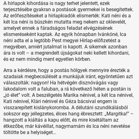
A hírlapok kihordása is nagy terhet jelentett, ezek
terjesztésébe gyakran a postások gyermekei is besegítettek.
Az erőfeszítéseket a hírlapkiadók elismerték: Kati néni és a
két Ica néni is büszkén mutatta meg nekem az oklevelét,
amelyet ennek a fáradságos feladat elvégzésének
elismeréseként kaptak. Az egyik hónapban Ivánkóné, Ica
néni adta el a legtöbb Pest megyei Hírlap-előfizetést a
megyében, amiért jutalmat is kapott. A sikernek azonban
ára is volt – a megrendelt újságokat neki kellett kihordani,
és ez nem mindig ment egyetlen körben.
Arra a kérdésre, hogy a postás hölgyek mennyire érezték a
szadaiak megbecsülését a munkájuk iránt, egyöntetűen azt
válaszolták: nagyon! Ha hétvégén disznóvágás vagy
lakodalom volt a faluban, a rá következő héten a postán is
„jó élet” volt. A beszélgetés Marika nénivel, a két Ica nénivel,
Kati nénivel, Klári nénivel és Géza bácsival engem is
visszarepített kislánykoromba. A délutáni szundikálásból
sokszor egy jellegzetes, élces hang ébresztett: „Margitka!” –
hangzott a kiáltás a kapu előtt, és mire kisétáltam az
étkezőbe, már kávéillat, nagymamám és Ica néni nevetése
töltötte be a helyiséget…