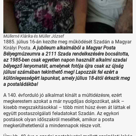
Müllerné Klárika és Müller József
1885. július 16-án kezdte meg működését Szadán a Magyar
Királyi Posta.
A jubileum alkalmából a Magyar Posta
Bélyegmúzeumra a 2111 Szada rendelkezésére bocsátotta,
az 1985-ben csak egyetlen napon használt alkalmi szadai
bélyegző lenyomatát, amelynek fotója újra csak az újság
júliusi számában tekinthető meg! Lapozzák fel ezért a
különlegességért lapunkat, amely július 18-ától érkezik meg
a postaládákba!
A 140. évforduló jó alkalmat kínált a múltidézésre, ezért
megkerestem azokat a már nyugdíjas dolgozókat, akik –
kisebb megszakításokkal – több mint húsz éven át láttak el
együtt postaszolgálati feladatokat Szadán. Az egykori
postások olyan időszakról meséltek, amikor a posta
megkerülhetetlenül a mindennapok része volt.