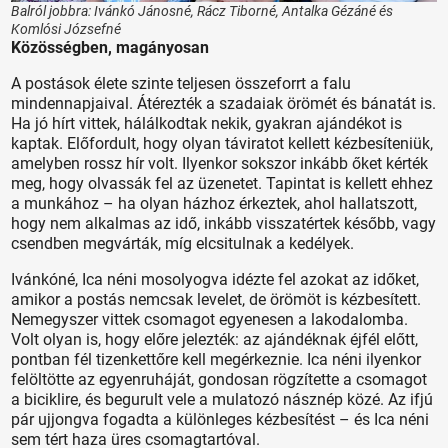
Balról jobbra: Ivánkó Jánosné, Rácz Tiborné, Antalka Gézáné és
Komlósi Józsefné
Közösségben, magányosan
A postások élete szinte teljesen összeforrt a falu
mindennapjaival. Átérezték a szadaiak örömét és bánatát is.
Ha jó hírt vittek, hálálkodtak nekik, gyakran ajándékot is
kaptak. Előfordult, hogy olyan táviratot kellett kézbesíteniük,
amelyben rossz hír volt. Ilyenkor sokszor inkább őket kérték
meg, hogy olvassák fel az üzenetet. Tapintat is kellett ehhez
a munkához – ha olyan házhoz érkeztek, ahol hallatszott,
hogy nem alkalmas az idő, inkább visszatértek később, vagy
csendben megvárták, míg elcsitulnak a kedélyek.
Ivánkóné, Ica néni mosolyogva idézte fel azokat az időket,
amikor a postás nemcsak levelet, de örömöt is kézbesített.
Nemegyszer vittek csomagot egyenesen a lakodalomba.
Volt olyan is, hogy előre jelezték: az ajándéknak éjfél előtt,
pontban fél tizenkettőre kell megérkeznie. Ica néni ilyenkor
felöltötte az egyenruháját, gondosan rögzítette a csomagot
a biciklire, és begurult vele a mulatozó násznép közé. Az ifjú
pár ujjongva fogadta a különleges kézbesítést – és Ica néni
sem tért haza üres csomagtartóval.