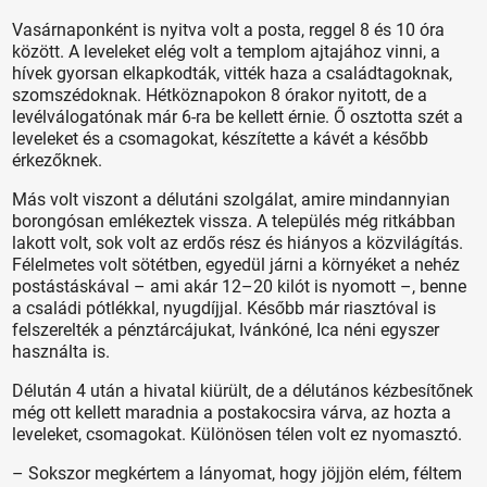
Vasárnaponként is nyitva volt a posta, reggel 8 és 10 óra
között. A leveleket elég volt a templom ajtajához vinni, a
hívek gyorsan elkapkodták, vitték haza a családtagoknak,
szomszédoknak. Hétköznapokon 8 órakor nyitott, de a
levélválogatónak már 6-ra be kellett érnie. Ő osztotta szét a
leveleket és a csomagokat, készítette a kávét a később
érkezőknek.
Más volt viszont a délutáni szolgálat, amire mindannyian
borongósan emlékeztek vissza. A település még ritkábban
lakott volt, sok volt az erdős rész és hiányos a közvilágítás.
Félelmetes volt sötétben, egyedül járni a környéket a nehéz
postástáskával – ami akár 12–20 kilót is nyomott –, benne
a családi pótlékkal, nyugdíjjal. Később már riasztóval is
felszerelték a pénztárcájukat, Ivánkóné, Ica néni egyszer
használta is.
Délután 4 után a hivatal kiürült, de a délutános kézbesítőnek
még ott kellett maradnia a postakocsira várva, az hozta a
leveleket, csomagokat. Különösen télen volt ez nyomasztó.
– Sokszor megkértem a lányomat, hogy jöjjön elém, féltem