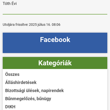
Tóth Évi
Utoljára frissítve:
2025 július 16. 08:06
Facebook
Kategóriák
Összes
Álláshirdetések
Bizottsági ülések, napirendek
Bűnmegelőzés, bűnügy
DtKH