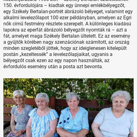
150. évfordulójára – kiadtak egy ünnepi emlékbélyegzőt,
egy Székely Bertalan-portrét ábrázoló bélyeget, valamint egy
alkalmi levelezőlapot 100 ezer példányban, amelyen az Egri
nők című festmény részlete szerepelt. A különleges kiadású
lapokra az eperfát ábrázoló bélyegzőt nyomták rá – azt a
fát, amelyet maga Székely Bertalan ültetett. Ez az esemény
a gyűjtők körében nagy szenzációnak számított, az ország
minden szegletéből jöttek, hogy az ideiglenesen kitelepült
postán „kezeltessék” a levelezőlapjaikat, ugyanis a
bélyegzőt csak ezen az egy napon használták, az
évfordulós esemény után a posta azt bevonta.