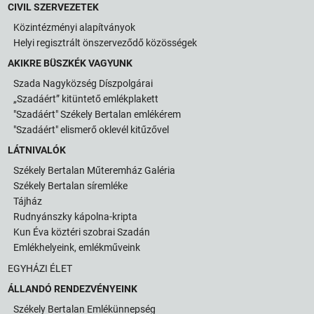
CIVIL SZERVEZETEK
Közintézményi alapítványok
Helyi regisztrált önszerveződő közösségek
AKIKRE BÜSZKÉK VAGYUNK
Szada Nagyközség Díszpolgárai
„Szadáért” kitüntető emlékplakett
"Szadáért" Székely Bertalan emlékérem
"Szadáért" elismerő oklevél kitűzővel
LÁTNIVALÓK
Székely Bertalan Műteremház Galéria
Székely Bertalan síremléke
Tájház
Rudnyánszky kápolna-kripta
Kun Éva köztéri szobrai Szadán
Emlékhelyeink, emlékműveink
EGYHÁZI ÉLET
ÁLLANDÓ RENDEZVÉNYEINK
Székely Bertalan Emlékünnepség