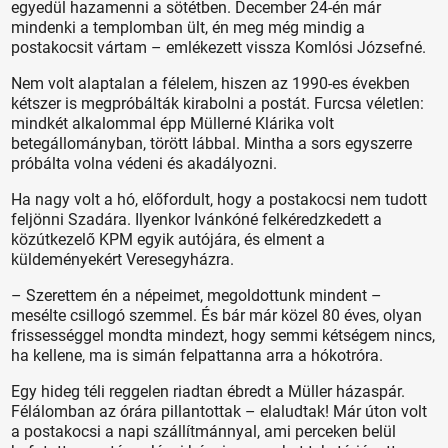
egyedül hazamenni a sötétben. December 24-én már
mindenki a templomban ült, én meg még mindig a
postakocsit vártam – emlékezett vissza Komlósi Józsefné.
Nem volt alaptalan a félelem, hiszen az 1990-es években
kétszer is megpróbálták kirabolni a postát. Furcsa véletlen:
mindkét alkalommal épp Müllerné Klárika volt
betegállományban, törött lábbal. Mintha a sors egyszerre
próbálta volna védeni és akadályozni.
Ha nagy volt a hó, előfordult, hogy a postakocsi nem tudott
feljönni Szadára. Ilyenkor Ivánkóné felkéredzkedett a
közútkezelő KPM egyik autójára, és elment a
küldeményekért Veresegyházra.
– Szerettem én a népeimet, megoldottunk mindent –
mesélte csillogó szemmel. És bár már közel 80 éves, olyan
frissességgel mondta mindezt, hogy semmi kétségem nincs,
ha kellene, ma is simán felpattanna arra a hókotróra.
Egy hideg téli reggelen riadtan ébredt a Müller házaspár.
Félálomban az órára pillantottak – elaludtak! Már úton volt
a postakocsi a napi szállítmánnyal, ami perceken belül