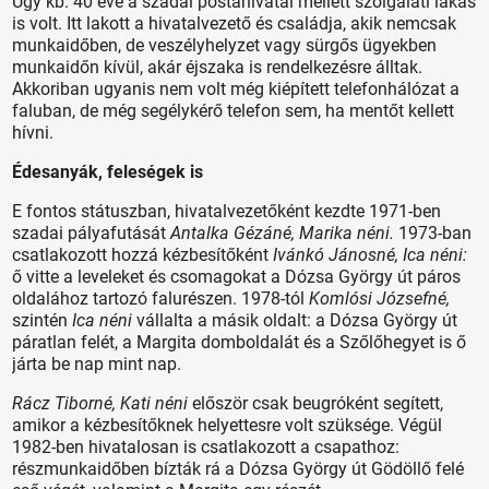
Úgy kb. 40 éve a szadai postahivatal mellett szolgálati lakás
is volt. Itt lakott a hivatalvezető és családja, akik nemcsak
munkaidőben, de veszélyhelyzet vagy sürgős ügyekben
munkaidőn kívül, akár éjszaka is rendelkezésre álltak.
Akkoriban ugyanis nem volt még kiépített telefonhálózat a
faluban, de még segélykérő telefon sem, ha mentőt kellett
hívni.
Édesanyák, feleségek is
E fontos státuszban, hivatalvezetőként kezdte 1971-ben
szadai pályafutását
Antalka Gézáné, Marika néni.
1973-ban
csatlakozott hozzá kézbesítőként
Ivánkó Jánosné, Ica néni:
ő vitte a leveleket és csomagokat a Dózsa György út páros
oldalához tartozó falurészen. 1978-tól
Komlósi Józsefné,
szintén
Ica néni
vállalta a másik oldalt: a Dózsa György út
páratlan felét, a Margita domboldalát és a Szőlőhegyet is ő
járta be nap mint nap.
Rácz Tiborné, Kati néni
először csak beugróként segített,
amikor a kézbesítőknek helyettesre volt szüksége. Végül
1982-ben hivatalosan is csatlakozott a csapathoz:
részmunkaidőben bízták rá a Dózsa György út Gödöllő felé