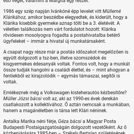
eső végét, valamint a Margita egy részét.
1986 egy szép napján Ivánkóné épp levelet vitt
Müllerné
Klárikához,
amikor beszédbe elegyedtek, és kiderült, hogy a
Klárika kisebbik gyermeke aznap tölti be a 3. életévét. A
véletlen találkozás nem várt fordulatot hozott: Klárika
rövidesen mosolyogva fogadta a postahivatalba betérő
ügyfeleket – immár a hivatal új munkatársaként.
A csapat nagy része már a postás időszakot megelőzően is
együtt dolgozott a tsz-ben, illetve szomszédok és
kisgyermekes édesanyák voltak. Fontos volt, hogy a munkát
össze tudják hangolni a családi élettel, és – mint ahogyan a
fentiekből ez kirajzolódik – egymás támaszai, segítői is
voltak.
Emlékeznek még a Volkswagen kisteherautós kézbesítőre?
Müller Józsi bácsi
volt az, aki az 1990-es évek derekán
csatlakozott a kollektívához. Ő aztán nemcsak a munkában,
hanem a magánéletben is társa lett Klári néninek.
Antalka Marika néni férje,
Géza bácsi
a Magyar Posta
Budapesti Postaigazgatóságán dolgozott vezetőként. Az ő
közbenjárására 1985-ben –
Székely Bertalan
születésének