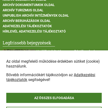
ARCHÍV DOKUMENTUMOK OLDAL
ARCHÍV TURIZMUS OLDAL
UNPUBLISH ARCHÍV INTÉZMÉNYEK OLDAL
ARCHÍV BERUHÁZÁSOK OLDAL
ADATKEZELÉSI TÁJÉKOZTATÓK
HÍRLEVÉL ADATKEZELÉSI TÁJÉKOZTATÓ
Legfrissebb bejegyzések
Vadállatok itatása a rendkívüli melegben
Az oldal megfelelő működése érdekben sütiket (cookie)
használunk.
Bővebb információkért tájékozódjon az
Adatkezelési
Afrikai sertéspestis - kérések a lakosság felé
tájékoztatók
segítségével!
AZ ÖSSZES ELFOGADÁSA