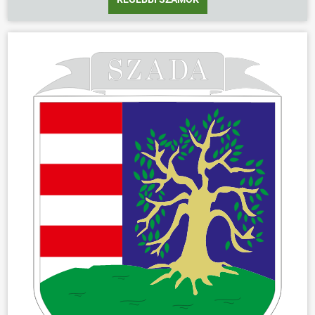
ÖNKORMÁNYZAT
ÜGYINTÉZÉS
KÖZÖSSÉG
HÍREK
VÁLASZTÁSOK