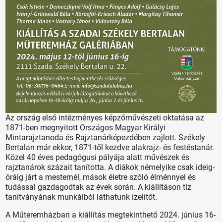
Az ország első intézményes képzőművészeti oktatása az
1871-ben megnyitott Országos Magyar Királyi
Mintarajztanoda és Rajztanárképezdében zajlott. Székely
Bertalan már ekkor, 1871-től kezdve alakrajz- és festéstanár.
Közel 40 éves pedagógusi pályája alatt művészek és
rajztanárok százait tanította. A diákok némelyike csak ideig-
óráig járt a mesternél, mások életre szóló élménnyel és
tudással gazdagodtak az évek során. A kiállításon tíz
tanítványának munkáiból láthatunk ízelítőt.
A Műteremházban a kiállítás megtekinthető 2024. június 16-