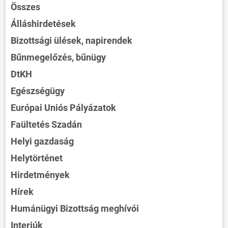
Összes
Álláshirdetések
Bizottsági ülések, napirendek
Bűnmegelőzés, bűnügy
DtKH
Egészségügy
Európai Uniós Pályázatok
Faültetés Szadán
Helyi gazdaság
Helytörténet
Hirdetmények
Hírek
Humánügyi Bizottság meghívói
Interjúk