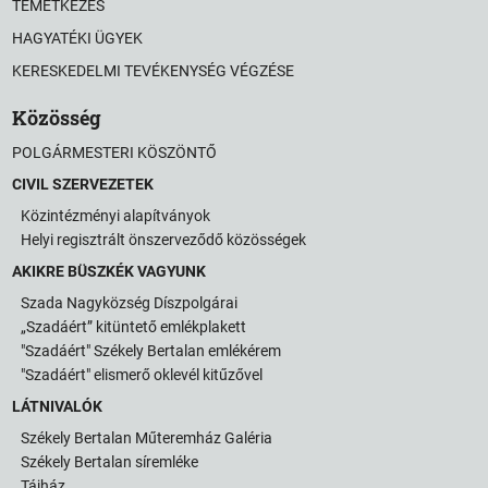
TEMETKEZÉS
HAGYATÉKI ÜGYEK
KERESKEDELMI TEVÉKENYSÉG VÉGZÉSE
Közösség
POLGÁRMESTERI KÖSZÖNTŐ
CIVIL SZERVEZETEK
Közintézményi alapítványok
Helyi regisztrált önszerveződő közösségek
AKIKRE BÜSZKÉK VAGYUNK
Szada Nagyközség Díszpolgárai
„Szadáért” kitüntető emlékplakett
"Szadáért" Székely Bertalan emlékérem
"Szadáért" elismerő oklevél kitűzővel
LÁTNIVALÓK
Székely Bertalan Műteremház Galéria
Székely Bertalan síremléke
Tájház