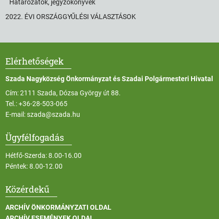
Határozatok, jegyzőkönyvek
2022. ÉVI ORSZÁGGYŰLÉSI VÁLASZTÁSOK
Elérhetőségek
Szada Nagyközség Önkormányzat és Szadai Polgármesteri Hivatal
Cím: 2111 Szada, Dózsa György út 88.
Tel.:
+36-28-503-065
E-mail:
szada@szada.hu
Ügyfélfogadás
Hétfő-Szerda: 8.00-16.00
Péntek: 8.00-12.00
Közérdekű
ARCHÍV ÖNKORMÁNYZATI OLDAL
ARCHÍV ESEMÉNYEK OLDAL