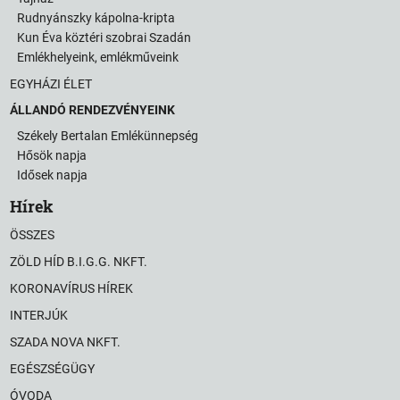
Rudnyánszky kápolna-kripta
Kun Éva köztéri szobrai Szadán
Emlékhelyeink, emlékműveink
EGYHÁZI ÉLET
ÁLLANDÓ RENDEZVÉNYEINK
Székely Bertalan Emlékünnepség
Hősök napja
Idősek napja
Hírek
ÖSSZES
ZÖLD HÍD B.I.G.G. NKFT.
KORONAVÍRUS HÍREK
INTERJÚK
SZADA NOVA NKFT.
EGÉSZSÉGÜGY
ÓVODA