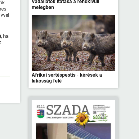
Vadállatok itatása a rendkívüli
dök
melegben
res
dvvel
é, ha
t
Afrikai sertéspestis - kérések a
lakosság felé