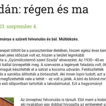
dán: régen és ma
23. szeptember 4.
ománya a szüreti felvonulás és bál. Múltidézés.
zerepet töltött be a parasztember életében, hiszen egész éves k
n jeles időszak volt ez, hiszen a terület leginkább
apta a „Gyümölcstermő szent Szada” elnevezést. Az 1930–40-es
i bállal ünnepelték meg. A szervezés a legények feladata volt, ő
 maguk készítették el a sátrat a kocsma udvarán. Feldíszítették
s a sarokba állították a bíróasztalt. Aki innen lopni tudott, azt a
megfizettették vele a tettét – ez volt a játék. A bíró és bíróné mi
ebb eső időpontban tartották a lakodalmukat. Ezt a hagyományt
Az ünnephez felvonulás is társult. Elöl ment a kisbír
aki nyakában egy dobbal hívogatta az embereket a