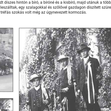
t díszes hintón a bíró, a bíróné és a kisbíró, majd utánuk a több
leszálltak, egy szalagokkal és szőlővel gazdagon díszített szüre
s, tréfás szokás volt még az úgynevezett kormozás.