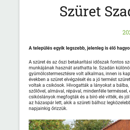
Szüret Sza
20
A település egyik legszebb, jelenleg is élő hagy
A szüret és az őszi betakarítási időszak fontos s
munkájának hasznát arathatta le. Szadán különöse
gyümölcstermesztésre volt alkalmas, innen is k
években a szüret elvégzését és a jó termést szüret
voltak a csikósok. Hívogatták a lányokat a bálba,
szőlővel, almával, répával, mindenféle terméssel, é
csikóslányok megfogták és a bíró elé vitték, és jól 
az házaspár lett, akik a szüreti bálhoz legközel
napjainkig őrizzük.