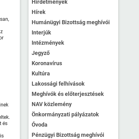
Hirdetmények
Hírek
san,
Humánügyi Bizottság meghívói
az
Interjúk
or
Intézmények
Jegyző
Koronavírus
Kultúra
Lakossági felhívások
a
Meghívók és előterjesztések
NAV közlemény
inek
Önkormányzati pályázatok
ltek.
t és
Óvoda
Pénzügyi Bizottság meghívói
is