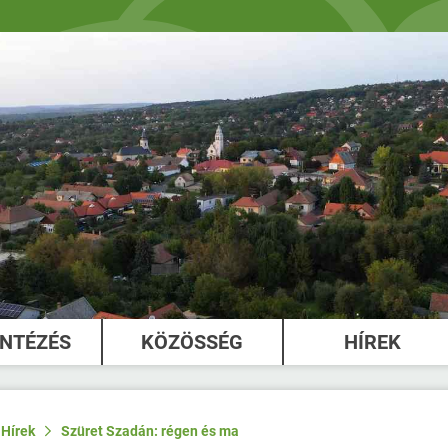
INTÉZÉS
KÖZÖSSÉG
HÍREK
Hírek
Szüret Szadán: régen és ma