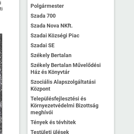
i
Polgármester
ti
Szada 700
Szada Nova NKft.
Szadai Községi Piac
Szadai SE
Székely Bertalan
Székely Bertalan Művelődési
Ház és Könyvtár
Szociális Alapszolgáltatási
Központ
Településfejlesztési és
Környezetvédelmi Bizottság
meghívói
Tények és tévhitek
Testületi ülések