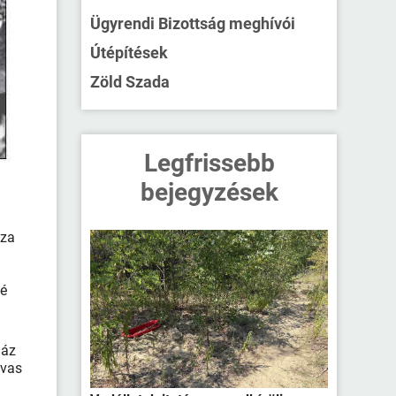
Ügyrendi Bizottság meghívói
Útépítések
Zöld Szada
Legfrissebb
bejegyzések
sza
bé
ház
ovas