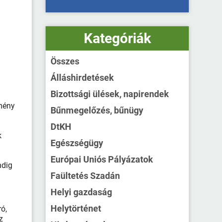
Kategóriák
Összes
Álláshirdetések
Bizottsági ülések, napirendek
emény
Bűnmegelőzés, bűnügy
DtKH
k
Egészségügy
Európai Uniós Pályázatok
ndig
Faültetés Szadán
Helyi gazdaság
Helytörténet
ó,
z