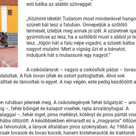
esti bálba az alábbi szöveggel:
„Közhírré tétetik! Tudatom most mindenkivel hango
szüreti bál lesz a faluban. Ünnepeljük a szőlőtő
termését, ízleljük meg annak jó ízét. A szüretnek ig
gyümölcse az lesz, ha a szőlőből must s abból jó b
lesz. Jöjjön hát a falu népe vigadni, a szüreti bálba
nagyot mulatni. Mert a vígság űzi el a bánatot,
induljunk hát s mulassunk egy nagyot.”
A csikóslányok – vagyis a csikósfiúk párjai – lovas
daloltak. A fiúk lovon ültek és ostort pattogtattak. Ahol sok
lltak és táncoltak is egyet. A nap végén, este pedig kezdődött 
en ruhában jelentek meg. A csikóslegények fehér bőgatyát – am
ig –, fehér bőinget és kalapot viseltek, rajta árvalányhajjal. A
aggal –, fehér inget, piros mellényt, kötényt és piros pártát vise
ruhába öltözött. A későbbiekben elmaradt ez a „magyaros” öltöze
 a felvonulók, a lányok általában piros szoknyában. Az 1960-as
mcsak lovasok és lovas kocsik, hanem kisteherautók és traktorok 