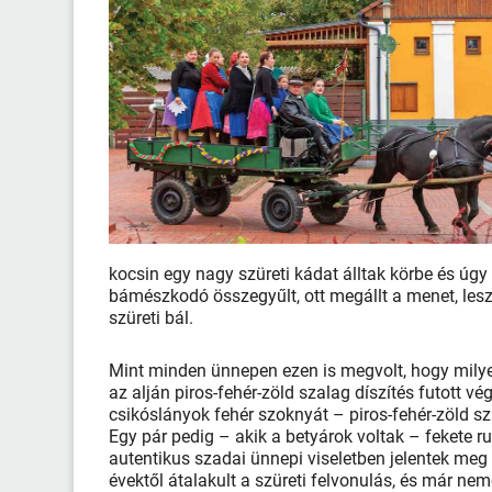
kocsin egy nagy szüreti kádat álltak körbe és úgy 
bámészkodó összegyűlt, ott megállt a menet, leszá
szüreti bál.
Mint minden ünnepen ezen is megvolt, hogy mily
az alján piros-fehér-zöld szalag díszítés futott vég
csikóslányok fehér szoknyát – piros-fehér-zöld szal
Egy pár pedig – akik a betyárok voltak – fekete 
autentikus szadai ünnepi viseletben jelentek meg
évektől átalakult a szüreti felvonulás, és már ne