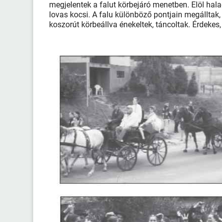
megjelentek a falut körbejáró menetben. Elöl halad
lovas kocsi. A falu különböző pontjain megálltak, 
koszorút körbeállva énekeltek, táncoltak. Érdeke