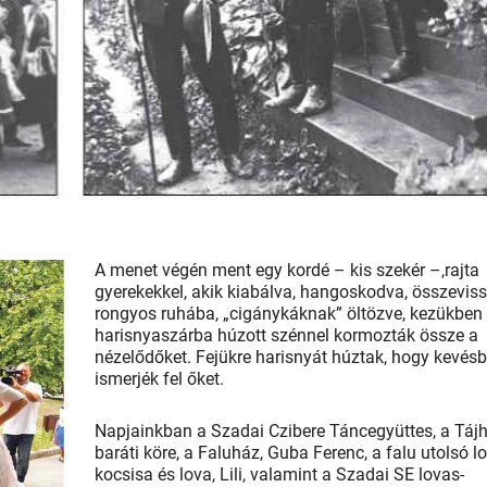
A menet végén ment egy kordé – kis szekér –,rajta
gyerekekkel, akik kiabálva, hangoskodva, összevis
rongyos ruhába, „cigánykáknak” öltözve, kezükben
harisnyaszárba húzott szénnel kormozták össze a
nézelődőket. Fejükre harisnyát húztak, hogy kevés
ismerjék fel őket.
Napjainkban a Szadai Czibere Táncegyüttes, a Táj
baráti köre, a Faluház, Guba Ferenc, a falu utolsó l
kocsisa és lova, Lili, valamint a Szadai SE lovas­