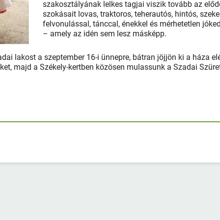
szakosztályának lelkes tagjai viszik tovább az elő
szokásait lovas, traktoros, teherautós, hintós, szeke
felvonulással, tánccal, énekkel és mérhetetlen jóke
– amely az idén sem lesz másképp.
adai lakost a szeptember 16-i ünnepre, bátran jöjjön ki a háza el
ket, majd a Székely-kertben közösen mulassunk a Szadai Szüre