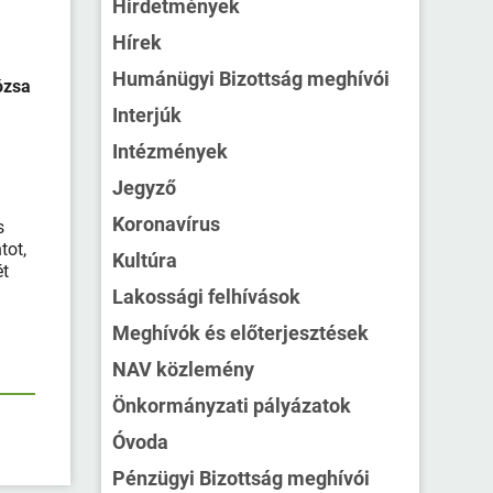
Hirdetmények
Hírek
Humánügyi Bizottság meghívói
ózsa
Interjúk
Intézmények
Jegyző
Koronavírus
s
tot,
Kultúra
ét
Lakossági felhívások
Meghívók és előterjesztések
NAV közlemény
Önkormányzati pályázatok
Óvoda
Pénzügyi Bizottság meghívói