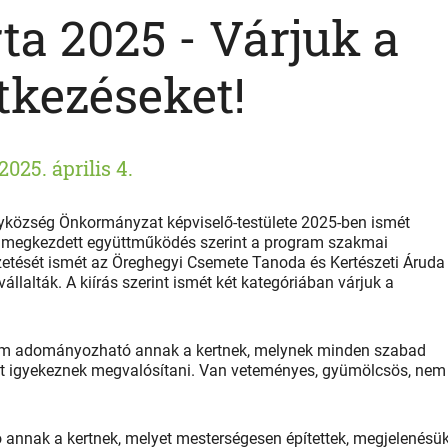
ta 2025 - Várjuk a
tkezéseket!
2025. április 4.
yközség Önkormányzat képviselő-testülete 2025-ben ismét
ly megkezdett együttműködés szerint a program szakmai
vezetését ismét az Öreghegyi Csemete Tanoda és Kertészeti Áruda
állalták. A kiírás szerint ismét két kategóriában várjuk a
m adományozható annak a kertnek, melynek minden szabad
tást igyekeznek megvalósítani. Van veteményes, gyümölcsös, nem
nnak a kertnek, melyet mesterségesen építettek, megjelenésü