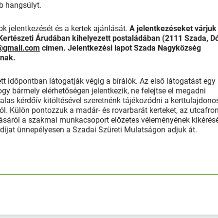
b hangsúlyt.
k jelentkezését és a kertek ajánlását.
A jelentkezéseket várjuk
ertészeti Árudában kihelyezett postaládában (2111 Szada, D
@gmail.com
címen. Jelentkezési lapot Szada Nagyközség
lnak.
ett időpontban látogatják végig a bírálók. Az első látogatást egy
ogy bármely elérhetőségen jelentkezik, ne felejtse el megadni
las kérdőív kitöltésével szeretnénk tájékozódni a kerttulajdono
l. Külön pontozzuk a madár- és rovarbarát kerteket, az utcafron
zásáról a szakmai munkacsoport előzetes véleményének kikérés
díjat ünnepélyesen a Szadai Szüreti Mulatságon adjuk át.