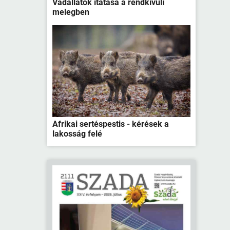
Vadállatok itatása a rendkívüli
melegben
Afrikai sertéspestis - kérések a
lakosság felé