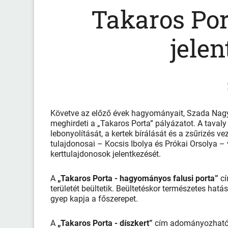
Takaros Por
jelen
Követve az előző évek hagyományait, Szada Nag
meghirdeti a „Takaros Porta” pályázatot. A tava
lebonyolítását, a kertek bírálását és a zsűrizés 
tulajdonosai – Kocsis Ibolya és Prókai Orsolya – v
kerttulajdonosok jelentkezését.
A
„Takaros Porta - hagyományos falusi porta”
cí
területét beültetik. Beültetéskor természetes ha
gyep kapja a főszerepet.
A
„Takaros Porta - díszkert”
cím adományozható a