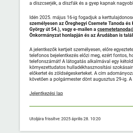
a díszcserjék, a díszfák és a gyep kapnak nagyob
Idén 2025. május 16-ig fogadjuk a kerttulajdonoso
személyesen az Öreghegyi Csemete Tanoda és K
György út 54.), vagy e-mailen a
csemetetanoda
Önkormányzat honlapján és az Árudában is talá
A jelentkezők kertjeit személyesen, előre egyeztet
telefonos bejelentkezés előzi meg, ezért fontos, h
telefonszámát! A látogatás alkalmával egy kétolda
környezettudatos hulladékhasznosítási szokásairó
előkertet és zöldségeskerteket. A cím adományo
követően a polgármester dönt augusztus 29-ig. A 
Jelentkezési lap
Utoljára frissítve:
2025 április 28. 10:20