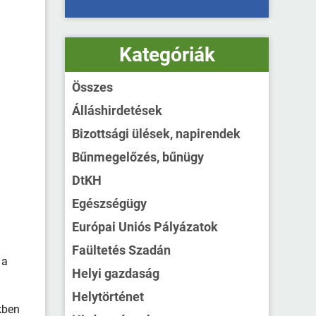
Kategóriák
Összes
Álláshirdetések
Bizottsági ülések, napirendek
Bűnmegelőzés, bűnügy
DtKH
Egészségügy
Európai Uniós Pályázatok
Faültetés Szadán
 a
Helyi gazdaság
Helytörténet
kben